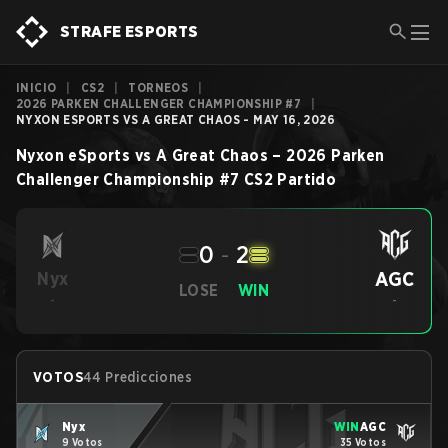
STRAFE ESPORTS
INICIO
|
CS2
|
TORNEOS
|
2026 PARKEN CHALLENGER CHAMPIONSHIP #7
|
NYXON ESPORTS VS A GREAT CHAOS - MAY 16, 2026
Nyxon eSports
vs
A Great Chaos
–
2026 Parken
Challenger Championship #7
CS2
Partido
0
-
2
AGC
Nyx
LOSE
WIN
-
-
VOTOS
44 Predicciones
Nyx
WIN
AGC
9 Votos
35 Votos