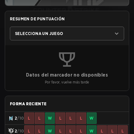
RESUMEN DE PUNTUACIÓN
SELECCIONA UN JUEGO
Datos del marcador no disponibles
Por favor, vuelve más tarde
FORMA RECIENTE
2
/10
L
L
W
L
L
L
W
2
/10
L
L
W
L
L
L
W
L
L
L