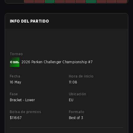
INFO DEL PARTIDO
Torneo
2026 Parken Challenger Championship #7
Fecha
Hora de inicio
16 May
11:08
Fase
Ubicación
Bracket - Lower
EU
Bolsa de premios
Formato
$
11667
Best of 3