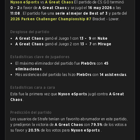
Nyxon eSports
vs
A Great Chaos
El partido de CS:GO terminó
0 - 2
a favor de
A Great Chaos
y se jugó el
16 may 2026
a las
11:08
. El partido fue una
serie al mejor de Best of 3
y parte del
2026 Parken Challenger Championship #7
Bracket - Lower.
Desglose del partido
A Great Chaos
ganó el Juego 1 con
13 - 9
en
Nuke
A Great Chaos
ganó el Juego 2 con
13 - 7
en
Mirage
Estadísticas clave de jugadores
El máximo eliminador del partido fue
Pleb0rs
con
45
eliminaciones
.
Más asistencias del partido las hizo
Pleb0rs
con
14 asistencias
.
Estadísticas cara a cara
Esta fue la primera vez que
Nyxon eSports
jugó contra
A Great
Chaos
.
Predicción del partido
Los usuarios de Strafe tenían un favorito abrumador en este partido,
y predijeron la victoria de
A Great Chaos
con
79.5%
de los votos a
su favor y
20.5%
de los votos para
Nyxon eSports
.