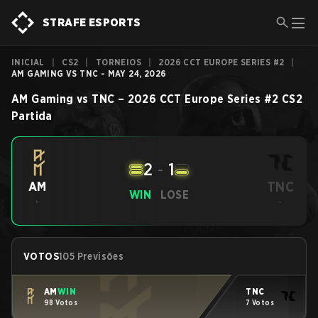
STRAFE ESPORTS
INICIAL
|
CS2
|
TORNEIOS
|
2026 CCT EUROPE SERIES #2
|
AM GAMING VS TNC - MAY 24, 2026
AM Gaming
vs
TNC
–
2026 CCT Europe Series #2
CS2
Partida
2
-
1
TNC
AM
WIN
LOSE
-
-
VOTOS
105 Previsões
AM
WIN
TNC
98 Votos
7 Votos