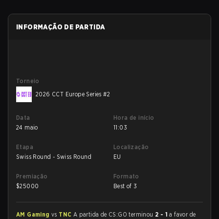
INFORMAÇÃO DE PARTIDA
Torneio
2026 CCT Europe Series #2
Data
Hora de início
24 maio
11:03
Etapa
Localização
Swiss Round - Swiss Round
EU
Premiação
Formato
$
25000
Best of 3
AM Gaming
vs
TNC
A partida de CS:GO terminou
2 - 1
a favor de