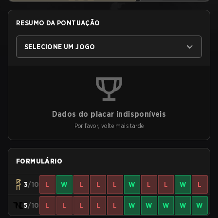
RESUMO DA PONTUAÇÃO
SELECIONE UM JOGO
Dados do placar indisponíveis
Por favor, volte mais tarde
FORMULÁRIO
3
/10
L
W
L
L
L
W
L
L
W
L
5
/10
L
L
L
L
L
W
W
W
W
W