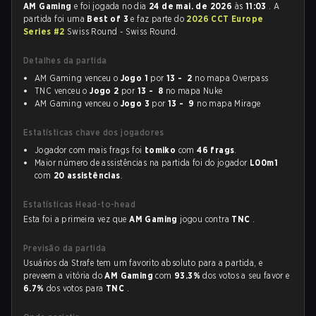
AM Gaming
e foi jogada no dia
24 de mai. de 2026
às
11:03
. A
partida foi uma
Best of 3
e faz parte do
2026 CCT Europe
Series #2
Swiss Round - Swiss Round.
Detalhes da partida
AM Gaming venceu o
Jogo 1
por
13 - 2
no mapa Overpass
TNC venceu o
Jogo 2
por
13 - 8
no mapa Nuke
AM Gaming venceu o
Jogo 3
por
13 - 9
no mapa Mirage
Estatísticas chave dos jogadores
Jogador com mais frags foi
tomiko
com
46 frags
.
Maior número de assistências na partida foi do jogador
L00m1
com
20 assistências
.
Estatísticas Head-to-head
Esta foi a primeira vez que
AM Gaming
jogou contra
TNC
.
Previsão da partida
Usuários da Strafe tem um favorito absoluto para a partida, e
preveem a vitória do
AM Gaming
com
93.3%
dos votos a seu favor e
6.7%
dos votos para
TNC
.