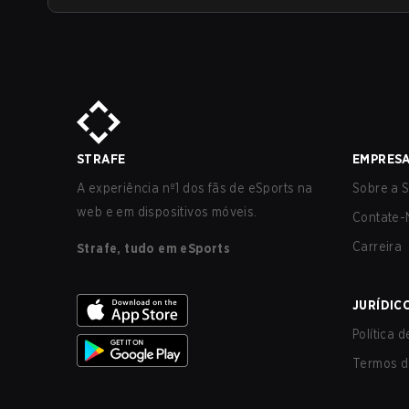
STRAFE
EMPRES
A experiência nº1 dos fãs de eSports na
Sobre a S
web e em dispositivos móveis.
Contate-
Carreira
Strafe, tudo em eSports
JURÍDIC
Política 
Termos d