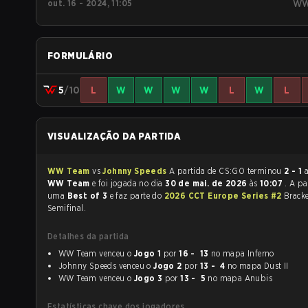
out. 16 - 2024, 11:05
W
FORMULÁRIO
5
/10
L
W
W
W
W
L
W
L
VISUALIZAÇÃO DA PARTIDA
WW Team
vs
Johnny Speeds
A partida de CS:GO terminou
2 - 1
a
WW Team
e foi jogada no dia
30 de mai. de 2026
às
10:07
. A pa
uma
Best of 3
e faz parte do
2026 CCT Europe Series #2
Bracke
Semifinal.
Detalhes da partida
WW Team venceu o
Jogo 1
por
16 - 13
no mapa Inferno
Johnny Speeds venceu o
Jogo 2
por
13 - 4
no mapa Dust II
WW Team venceu o
Jogo 3
por
13 - 5
no mapa Anubis
Estatísticas chave dos jogadores