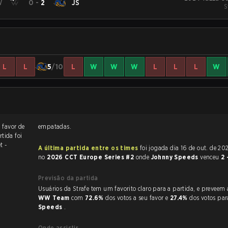
W
0
-
2
JS
S
L
L
5
/10
L
W
W
W
L
L
L
W
 favor de
empatadas.
rtida foi
t -
A última partida entre os times
foi jogada dia 16 de out. de 2024 às 11:05
no
2026 CCT Europe Series #2
onde
Johnny Speeds
venceu
2 
Previsão da partida
Usuários da Strafe tem um favorito claro
WW Team
com
72.6%
dos votos a seu favor e
27.4%
dos votos pa
Speeds
.
Onde assistir