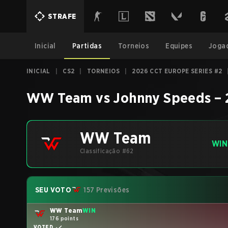
STRAFE
Inicial
Partidas
Torneios
Equipes
Joga
INICIAL
|
CS2
|
TORNEIOS
|
2026 CCT EUROPE SERIES #2
WW Team
vs
Johnny Speeds
–
WW Team
WIN
Classificação #62
SEU VOTO
157 Previsões
WW Team
WIN
176 points
VOTED