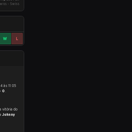
wiss - Swiss
W
L
- 0
.
 para a partida, e preveem a vitória do
ra
Johnny