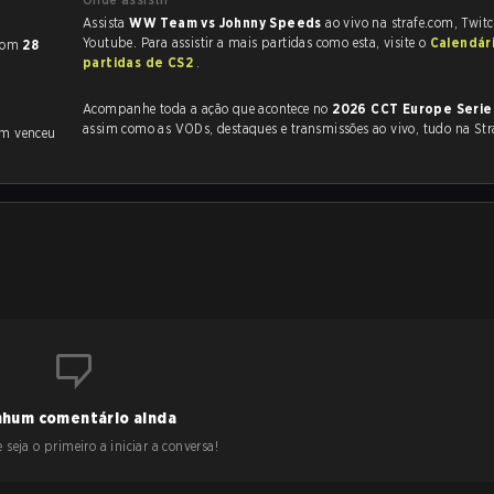
Assista
WW Team vs Johnny Speeds
ao vivo na strafe.com, Twit
Youtube. Para assistir a mais partidas como esta, visite o
Calendár
com
28
partidas de CS2
.
Acompanhe toda a ação que acontece no
2026 CCT Europe Serie
assim como as VODs, destaques e transmissões ao vivo, tudo na Str
m venceu
hum comentário ainda
 seja o primeiro a iniciar a conversa!