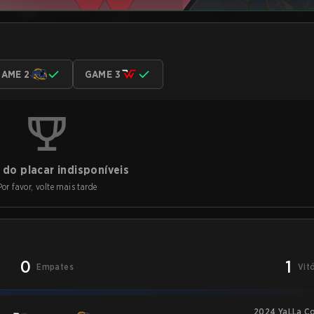
AME 2
GAME 3
do placar indisponíveis
Por favor, volte mais tarde
0
1
Empates
Vit
2024 YaLLa Co