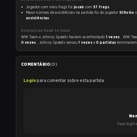
Jogador com mais frags foi
jocab
com
57 frags
.
Maior número de assistências na partida foi do jogador
StRoGo
assistências
.
Estatísticas Head-to-head
WW Team e Johnny Speeds haviam se enfrentado
1 vezes
. WW Tea
0 vezes
, Johnny Speeds venceu
1 vezes
e
0 partidas
terminaram
COMENTÁRIO
(
0
)
Login
para comentar sobre esta partida
Nen
Faça login e