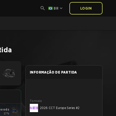
BR
LOGIN
tida
INFORMAÇÃO DE PARTIDA
Torneio
2026 CCT Europe Series #2
peeds
27%