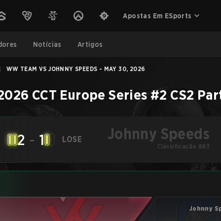
Apostas Em ESports
dores
Notícias
Artigos
|
WW TEAM VS JOHNNY SPEEDS - MAY 30, 2026
2026 CCT Europe Series #2
CS2
Par
Johnny Speeds
2
-
1
LOSE
Classificação #83
Johnny S