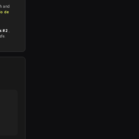
ch and
io de
s #2
,
afe.