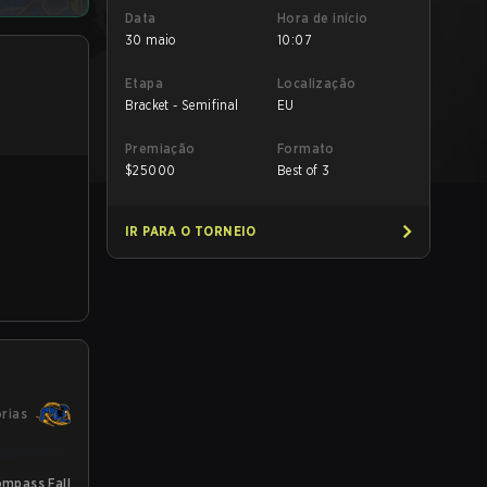
Data
Hora de início
30 maio
10:07
Etapa
Localização
Bracket - Semifinal
EU
Premiação
Formato
$
25000
Best of 3
IR PARA O TORNEIO
órias
mpass Fall