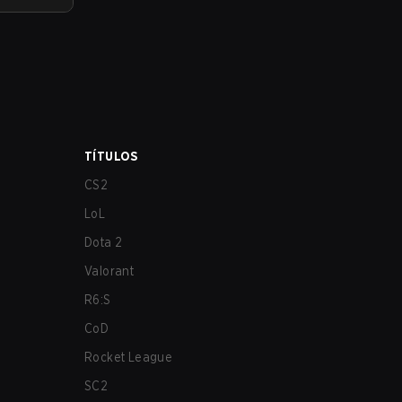
TÍTULOS
CS2
LoL
Dota 2
Valorant
R6:S
CoD
Rocket League
SC2