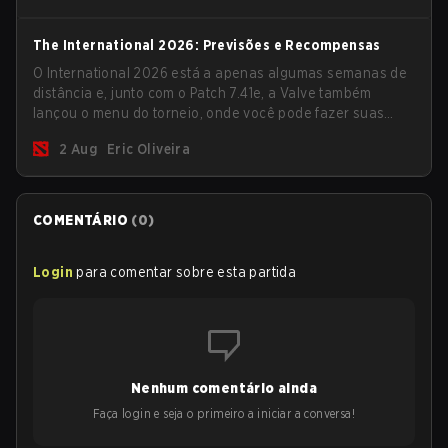
The International 2026: Previsões e Recompensas
O International 2026 está a apenas algumas semanas de
distância e, junto com o Patch 7.41e, a Valve também
lançou o menu do torneio, onde você pode fazer suas
previsões para a Fase de Grupos e conferir as
2 Aug
Eric Oliveira
recompensas deste ano.
COMENTÁRIO
(
0
)
Login
para comentar sobre esta partida
Nenhum comentário ainda
Faça login e seja o primeiro a iniciar a conversa!