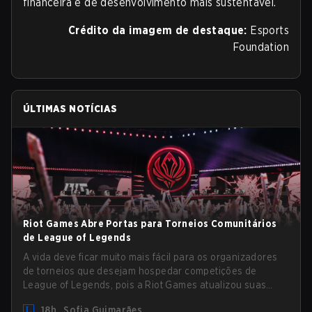
financeira e de desenvolvimento mais sustentável.
Crédito da imagem de destaque:
Esports
Foundation
ÚLTIMAS NOTÍCIAS
Riot Games Abre Portas para Torneios Comunitários
de League of Legends
A vida deve ficar muito mais fácil para os organizadores
de torneios que desejam hospedar competições de
League of Legends, pois a Riot Games atualizou suas
Diretrizes de Competições Comunitárias. As mudanças
18h
Sofia Guimarães