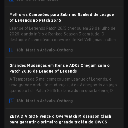
removem várias restrições desatualizadas.
Melhores Campeões para Subir no Ranked de League
of Legends no Patch 26.15
League of Legends Patch 26.15 chegou em 29 de julho de
2026, dando início à Ranked Season 3 com tudo. O
destaque é sem dúvida o rework de Bel'Veth, mas a última
atualização também trouxe algumas mudanças
18h
Martin Arévalo-Östberg
necessárias em picks que estavam overperforming. Com
um ranked slate fresco e um meta em mudança, aqui
estão os melhores campeões para subir no ranked no LoL
Grandes Mudanças em Itens e ADCs Chegam com o
Patch 26.15.
Patch 26.16 de League of Legends
A Temporada 3 mal começou em League of Legends, e
uma grande onda de mudanças já está chegando ao jogo
quando o LoL Patch 26.16 for lançado na quarta-feira, 12
de agosto. Entre os destaques do novo patch estarão
18h
Martin Arévalo-Östberg
mudanças em Resistência Mágica (MR) para praticamente
todos os ADCs do jogo, na tentativa de lidar com o
aumento de magos na Bot Lane. Mas não é só isso! Além
ZETA DIVISION vence o Overwatch Midseason Clash
disso, o patch também atualizará uma longa lista de itens,
para garantir o primeiro grande troféu do OWCS
runas e até a Quest do Papel de Suporte. Vamos dar uma