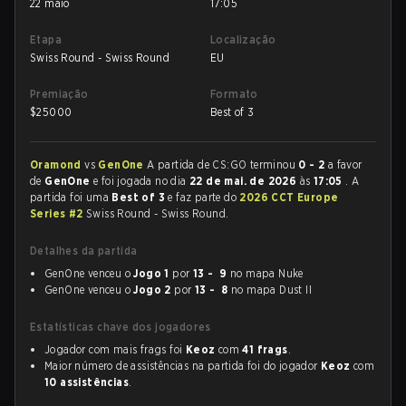
22 maio
17:05
Etapa
Localização
Swiss Round - Swiss Round
EU
Premiação
Formato
$
25000
Best of 3
Oramond
vs
GenOne
A partida de CS:GO terminou
0 - 2
a favor
de
GenOne
e foi jogada no dia
22 de mai. de 2026
às
17:05
. A
partida foi uma
Best of 3
e faz parte do
2026 CCT Europe
Series #2
Swiss Round - Swiss Round.
Detalhes da partida
GenOne venceu o
Jogo 1
por
13 - 9
no mapa Nuke
GenOne venceu o
Jogo 2
por
13 - 8
no mapa Dust II
Estatísticas chave dos jogadores
Jogador com mais frags foi
Keoz
com
41 frags
.
Maior número de assistências na partida foi do jogador
Keoz
com
10 assistências
.