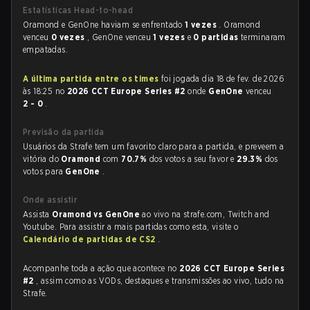
Estatísticas Head-to-head
Oramond e GenOne haviam se enfrentado
1 vezes
. Oramond
venceu
0 vezes
, GenOne venceu
1 vezes
e
0 partidas
terminaram
empatadas.
A última partida entre os times
foi jogada dia 18 de fev. de 2026
às 18:25 no
2026 CCT Europe Series #2
onde
GenOne
venceu
2 - 0
.
Previsão da partida
Usuários da Strafe tem um favorito claro para a partida, e preveem a
vitória do
Oramond
com
70.7%
dos votos a seu favor e
29.3%
dos
votos para
GenOne
.
Onde assistir
Assista
Oramond vs GenOne
ao vivo na strafe.com, Twitch and
Youtube. Para assistir a mais partidas como esta, visite o
Calendário de partidas de CS2
.
Acompanhe toda a ação que acontece no
2026 CCT Europe Series
#2
, assim como as VODs, destaques e transmissões ao vivo, tudo na
Strafe.