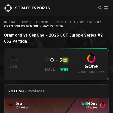
STRAFE ESPORTS
INICIAL
|
CS2
|
TORNEIOS
|
2026 CCT EUROPE SERIES #2
|
ORAMOND VS GENONE - MAY 22, 2026
Oramond
vs
GenOne
–
2026 CCT Europe Series #2
CS2
Partida
0
-
2
GOne
Ora
LOSE
WIN
-
Classificação #64
VOTOS
147 Previsões
Ora
WIN
GOne
104 Votos
43 Votos