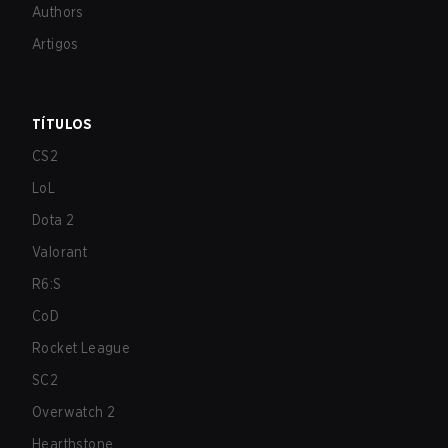
Authors
Artigos
TÍTULOS
CS2
LoL
Dota 2
Valorant
R6:S
CoD
Rocket League
SC2
Overwatch 2
Hearthstone