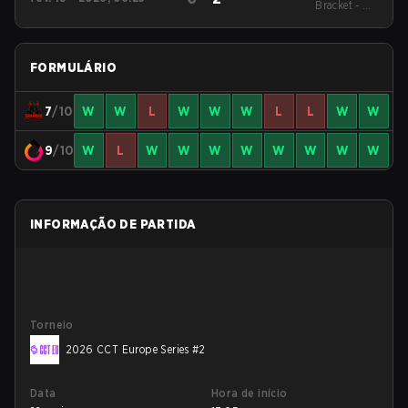
League Season 51:
Bracket - UB
Europe - Cup #1
Quarterfinal
FORMULÁRIO
7
/10
W
W
L
W
W
W
L
L
W
W
9
/10
W
L
W
W
W
W
W
W
W
W
INFORMAÇÃO DE PARTIDA
Torneio
2026 CCT Europe Series #2
Data
Hora de início