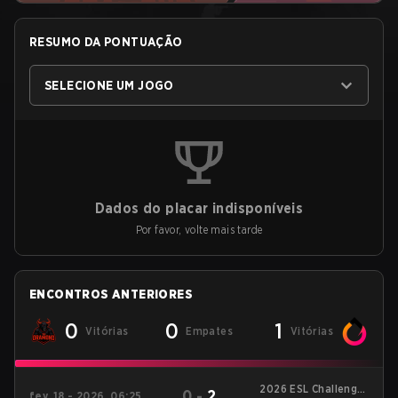
RESUMO DA PONTUAÇÃO
SELECIONE UM JOGO
Dados do placar indisponíveis
Por favor, volte mais tarde
ENCONTROS ANTERIORES
0
0
1
Vitórias
Empates
Vitórias
2026 ESL Challenger
0
-
2
fev. 18 - 2026, 06:25