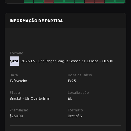
INFORMAÇÃO DE PARTIDA
Torneio
2026 ESL Challenger League Season 51: Europe - Cup #1
Data
Hora de início
18 fevereiro
18:25
Etapa
Localização
Bracket - UB Quarterfinal
EU
Premiação
Formato
$
25000
Best of 3