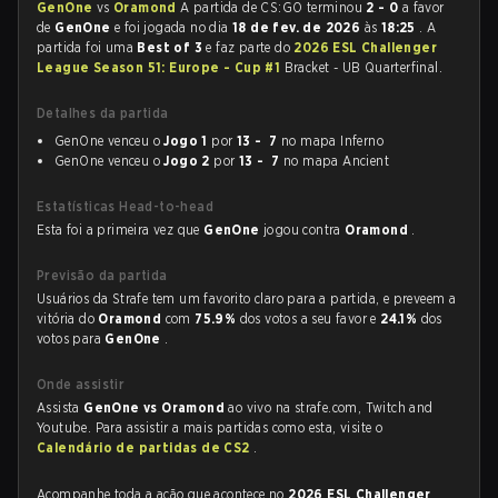
GenOne
vs
Oramond
A partida de CS:GO terminou
2 - 0
a favor
de
GenOne
e foi jogada no dia
18 de fev. de 2026
às
18:25
. A
partida foi uma
Best of 3
e faz parte do
2026 ESL Challenger
League Season 51: Europe - Cup #1
Bracket - UB Quarterfinal.
Detalhes da partida
GenOne venceu o
Jogo 1
por
13 - 7
no mapa Inferno
GenOne venceu o
Jogo 2
por
13 - 7
no mapa Ancient
Estatísticas Head-to-head
Esta foi a primeira vez que
GenOne
jogou contra
Oramond
.
Previsão da partida
Usuários da Strafe tem um favorito claro para a partida, e preveem a
vitória do
Oramond
com
75.9%
dos votos a seu favor e
24.1%
dos
votos para
GenOne
.
Onde assistir
Assista
GenOne vs Oramond
ao vivo na strafe.com, Twitch and
Youtube. Para assistir a mais partidas como esta, visite o
Calendário de partidas de CS2
.
Acompanhe toda a ação que acontece no
2026 ESL Challenger