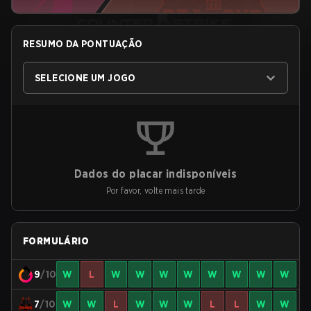
RESUMO DA PONTUAÇÃO
SELECIONE UM JOGO
Dados do placar indisponíveis
Por favor, volte mais tarde
FORMULÁRIO
9
/10
W
L
W
W
W
W
W
W
W
W
7
/10
W
W
L
W
W
W
L
L
W
W