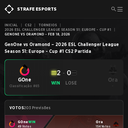
STRAFE ESPORTS
INICIAL
|
CS2
|
TORNEIOS
|
2026 ESL CHALLENGER LEAGUE SEASON 51: EUROPE - CUP #1
|
GENONE VS ORAMOND - FEB 18, 2026
GenOne
vs
Oramond
–
2026 ESL Challenger League
Season 51: Europe - Cup #1
CS2
Partida
2
-
0
Ora
GOne
WIN
LOSE
Classificação #65
-
VOTOS
203 Previsões
GOne
WIN
Ora
49 Votos
154 Votos