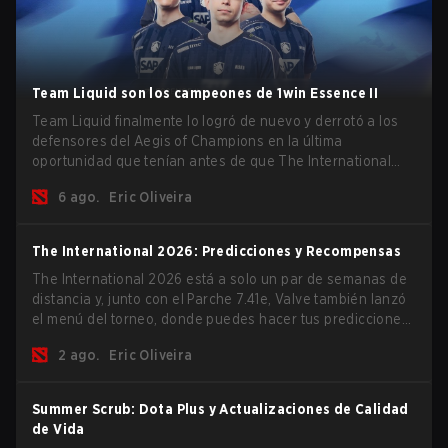
Team Liquid son los campeones de 1win Essence II
Team Liquid finalmente lo logró de nuevo y derrotó a los
defensores del Aegis of Champions en la última
oportunidad que tenían antes de que The International
2026 comience y los equipos se lancen de lleno por una
6 ago.
Eric Oliveira
oportunidad de gloria eterna.
The International 2026: Predicciones y Recompensas
The International 2026 está a solo un par de semanas de
distancia y, junto con el Parche 7.41e, Valve también lanzó
el menú del torneo, donde puedes hacer tus predicciones
para la Fase de Grupos y consultar las recompensas de
2 ago.
Eric Oliveira
este año.
Summer Scrub: Dota Plus y Actualizaciones de Calidad
de Vida