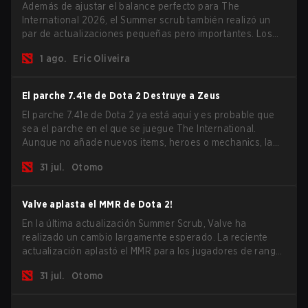
Además de ajustar el balance perfecto para The
International 2026, el Summer scrub también realizó un
par de actualizaciones pequeñas pero importantes. Los
suscriptores de Dota Plus obtuvieron una nueva pantalla
1 ago.
Eric Oliveira
de desglose post-partida y ahora todos los jugadores
pueden vincular teclas de acceso rápido para unidades
que no son héroes por separado.
El parche 7.41e de Dota 2 Destruye a Zeus
El parche 7.41e de Dota 2 ya está aquí y es probable que
sea el parche en el que se juegue The International.
Aunque no añade nuevos items, heroes o mechanics, la
última actualización hace mucho por resolver algunos de
31 jul.
Otomo
los mayores problemas del juego.
Valve aplasta el MMR de Dota 2!
En la última actualización Summer Scrub, Valve ha
realizado un cambio largamente esperado. La reciente
actualización aplastó el MMR para los jugadores de rango
Inmortal.
31 jul.
Otomo