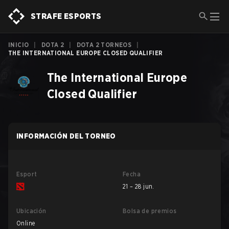
STRAFE ESPORTS
INICIO
|
DOTA 2
|
DOTA 2 TORNEOS
|
THE INTERNATIONAL EUROPE CLOSED QUALIFIER
The International Europe
Closed Qualifier
INFORMACIÓN DEL TORNEO
Esport
Fecha
21 – 28 jun.
Ubicación
Bolsa de premios
Online