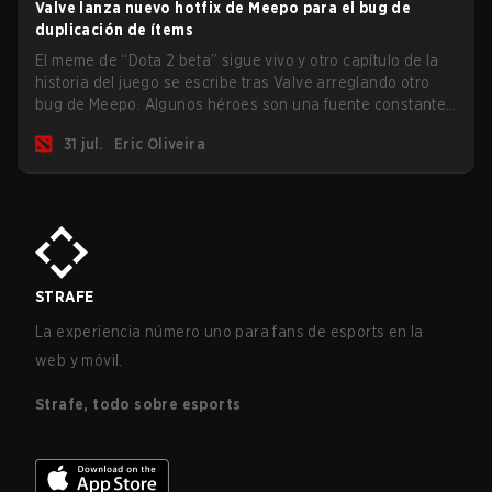
Valve lanza nuevo hotfix de Meepo para el bug de
duplicación de ítems
El meme de “Dota 2 beta” sigue vivo y otro capítulo de la
historia del juego se escribe tras Valve arreglando otro
bug de Meepo. Algunos héroes son una fuente constante
de bugs y entre todo el roster, Morphling, Rubick y Meepo
31 jul.
Eric Oliveira
son los más afectados por estos problemas.
STRAFE
La experiencia número uno para fans de esports en la
web y móvil.
Strafe, todo sobre esports