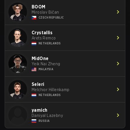
BOOM
Miroslav Bičan
CZECH REPUBLIC
Crystallis
Arets Remco
NETHERLANDS
MidOne
Yeik Nai Zheng
MALAYSIA
Seleri
Melchior Hillenkamp
NETHERLANDS
yamich
Daniyal Lazebny
RUSSIA