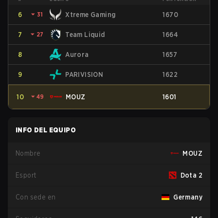
6
⏷
31
Xtreme Gaming
1670
7
⏷
27
Team Liquid
1664
8
Aurora
1657
9
PARIVISION
1622
10
⏷
49
MOUZ
1601
INFO DEL EQUIPO
Nombre
MOUZ
Esport
Dota 2
Con sede en
Germany