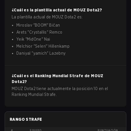
¿Cuál es la plantilla actual de
MOUZ
Dota2
?
La plantilla actual de
MOUZ
Dota2
es:
Miroslav
"
BOOM
"
Bičan
Arets
"
Crystallis
"
Remco
Yeik
"
MidOne
"
Nai
Melchior
"
Seleri
"
Hillenkamp
Daniyal
"
yamich
"
Lazebny
¿Cuál es el Ranking Mundial Strafe de
MOUZ
Dota2
?
MOUZ Dota2 tiene actualmente la posición 10 en el
Ranking Mundial Strafe.
RANGO STRAFE
#
EQUIPO
PUNTUACIÓN