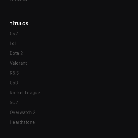
TÍTULOS
CS2
LoL
Dota 2
Valorant
R6:S
CoD
Rocket League
SC2
Overwatch 2
Hearthstone