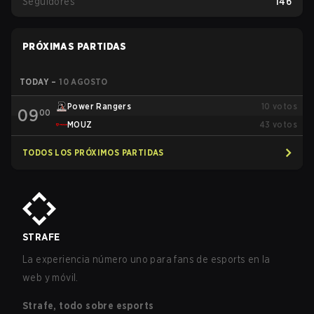
Seguidores
146
PRÓXIMAS PARTIDAS
TODAY
–
10 AGOSTO
Power Rangers
10
votos
09
00
MOUZ
43
votos
TODOS LOS PRÓXIMOS PARTIDAS
STRAFE
La experiencia número uno para fans de esports en la
web y móvil.
Strafe, todo sobre esports