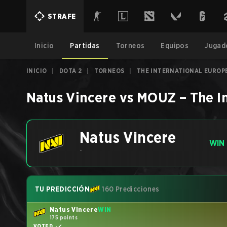
STRAFE
Inicio
Partidas
Torneos
Equipos
Jugad
INICIO
|
DOTA 2
|
TORNEOS
|
THE INTERNATIONAL EUROPE
Natus Vincere
vs
MOUZ
–
The I
Natus Vincere
WIN
-
TU PREDICCIÓN
160 Predicciones
Natus Vincere
WIN
175 points
VOTED