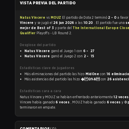
VISTA PREVIA DEL PARTIDO
Natus Vincere
vs
MOUZ
El partido de Dota 2 terminó
2 - 0
a favor
Vincere
y se jugó el
26 jun 2026
a las
10:20
. El partido fue una
se
mejor de Best of 3
y parte del
The International Europe Clos
Qualifier
Playoffs - LB Round 2.
Desglose del partido
Natus Vincere
ganó el Juego 1 con
6 - 27
Natus Vincere
ganó el Juego 2 con
2 - 15
Estadísticas clave de jugadores
Más eliminaciones del partido las hizo
MidOne
con
16 eliminaci
Más asistencias del partido las hizo
� Q%&
con
26 asistenc
Estadísticas cara a cara
Natus Vincere y MOUZ se habían enfrentado anteriormente
12 vece
Vincere había ganado
6 veces
, MOUZ había ganado
6 veces
y
0 
terminaron en empate.
COMENTARIOS
(
0
)