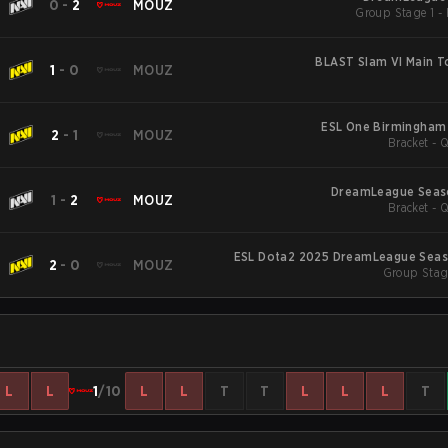
0
-
2
MOUZ
BLAST Slam VI Main 
1
-
0
MOUZ
ESL One Birmingha
2
-
1
MOUZ
Bracket - Q
DreamLeague Seas
1
-
2
MOUZ
Bracket - Q
ESL Dota2 2025 DreamLeague Seas
2
-
0
MOUZ
Group Stag
L
L
1
/10
L
L
T
T
L
L
L
T