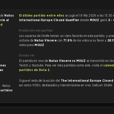
 de
Natus
El último partido entre ellos
se jugó el 19 feb 2026 a las 13:30
rie al
International Europe Closed Qualifier
donde
MOUZ
ganó
2 -
ed
Predicción del partido
Los usuarios de Strafe tenían un claro favorito en este partido, y predijeron la
victoria de
Natus Vincere
con
71.9%
de los votos a su favor y
28.
votos para
MOUZ
.
Dónde ver
El partido en vivo de
Natus Vincere vs MOUZ
se transmitió en str
ones
.
Twitch y Youtube. Para ver más partidos como este, visita el
calend
ias
.
partidos de Dota 2
.
Sigue el resto de la acción del
The International Europe Closed 
así como VODs, destacados y transmisiones en vivo, todo en Strafe.
s
. Natus
partidos