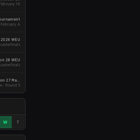
Group Stage 1 - February 19
Tournament
February A
m 2026 WEU
uarterfinals
on 28 WEU
uarterfinals
on 27 Main
e - Round 5
Event
W
T