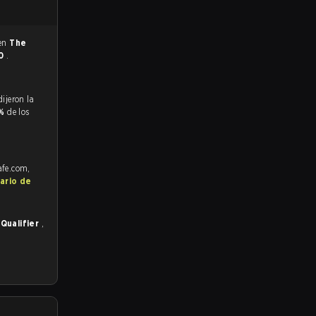
 en
The
 0
.
1%
de los
afe.com,
ario de
Qualifier
,