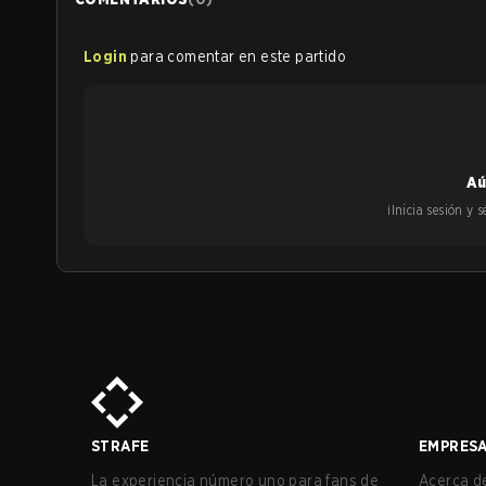
Login
para comentar en este partido
Aú
¡Inicia sesión y
STRAFE
EMPRES
La experiencia número uno para fans de
Acerca de