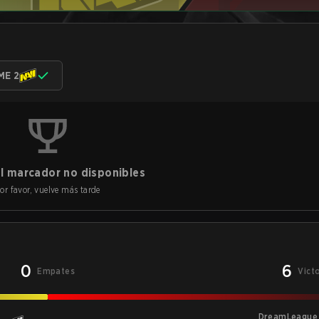
ME 2
l marcador no disponibles
or favor, vuelve más tarde
0
6
Empates
Vict
DreamLeague 