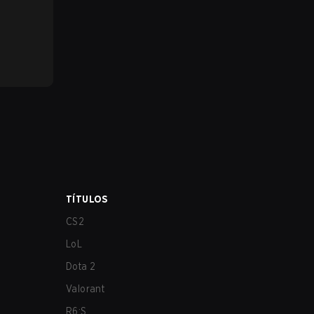
TÍTULOS
CS2
LoL
Dota 2
Valorant
R6:S