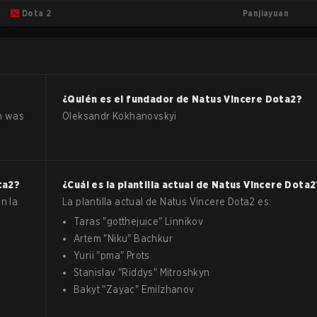
Panjiayuan
Dota 2
¿Quién es el fundador de
Natus Vincere
Dota2
?
on was
Oleksandr Kokhanovskyi
ta2
?
¿Cuál es la plantilla actual de
Natus Vincere
Dota2
n la
La plantilla actual de
Natus Vincere
Dota2
es:
Taras
"
gotthejuice
"
Linnikov
Artem
"
Niku
"
Bachkur
Yurii
"
pma
"
Prots
Stanislav
"
Riddys
"
Mitroshkyn
Bakyt
"
Zayac
"
Emilzhanov