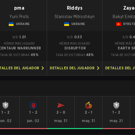
pma
Riddys
Zaya
Yurii Prots
Stanislav Mitroshkyn
Bakyt Emil
UKRAINE
UKRAINE
KYRGY
1.01
0.53
0.
K/D
K/D
K/D
HÉROE MÁS JUGADO
HÉROE MÁS JUGADO
HÉROE MÁS 
CENTAUR WARRUNNER
DISRUPTOR
EARTH SP
49%
48%
TASA DE VICTORIAS
TASA DE VICTORIAS
TASA DE VICTO
TALLES DEL JUGADOR
DETALLES DEL JUGADOR
DETALLES DEL 
1
-
2
1
-
2
2
-
0
2
-
1
1
-
2
jun. 02
jun. 02
may. 31
may. 31
may. 21