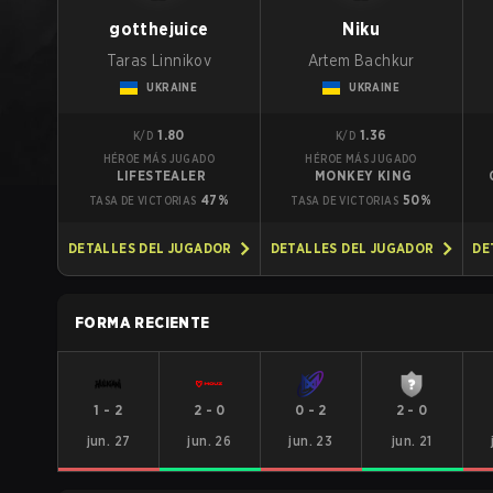
gotthejuice
Niku
Taras Linnikov
Artem Bachkur
UKRAINE
UKRAINE
1.80
1.36
K/D
K/D
HÉROE MÁS JUGADO
HÉROE MÁS JUGADO
LIFESTEALER
MONKEY KING
47%
50%
TASA DE VICTORIAS
TASA DE VICTORIAS
DETALLES DEL JUGADOR
DETALLES DEL JUGADOR
DE
FORMA RECIENTE
1
-
2
2
-
0
0
-
2
2
-
0
jun. 27
jun. 26
jun. 23
jun. 21