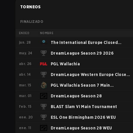
TORNEOS
FINALIZADO
ENDED
NOMBRE
jun. 28
The International Europe Closed
may. 24
Qualifier
DreamLeague Season 29 2026
abr. 26
PGL Wallachia
abr. 14
DreamLeague Western Europe Closed
mar. 15
Qualifier
PGL Wallachia Season 7 Main
mar. 01
Tournament
DreamLeague Season 28
feb. 15
BLAST Slam VI Main Tournament
ene. 20
ESL One Birmingham 2026 WEU
ene. 11
DreamLeague Season 28 WEU