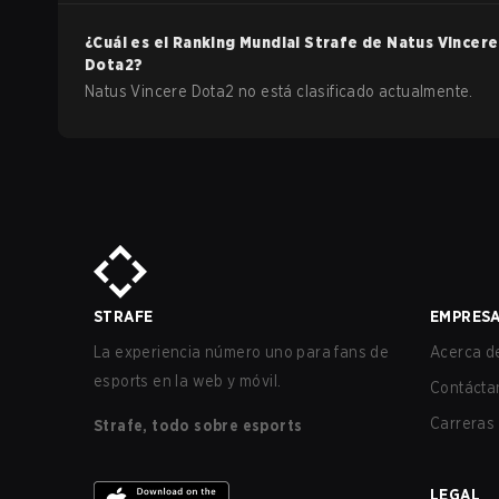
¿Cuál es el Ranking Mundial Strafe de
Natus Vincere
Dota2
?
Natus Vincere Dota2 no está clasificado actualmente.
STRAFE
EMPRES
La experiencia número uno para fans de
Acerca de
esports en la web y móvil.
Contácta
Carreras
Strafe, todo sobre esports
LEGAL