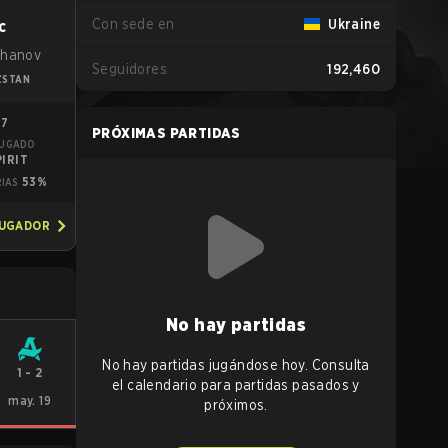
Con sede en
Ukraine
c
zhanov
Seguidores
192,460
ZSTAN
47
PRÓXIMAS PARTIDAS
JUGADO
IRIT
53%
RIAS
JUGADOR
No hay partidas
No hay partidas jugándose hoy. Consulta
1
-
2
el calendario para partidas pasados y
may. 19
próximos.