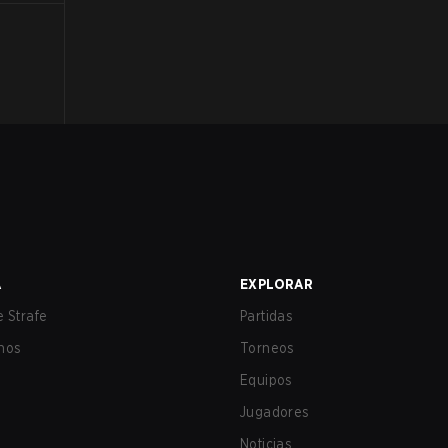
A
EXPLORAR
 Strafe
Partidas
nos
Torneos
Equipos
Jugadores
Noticias