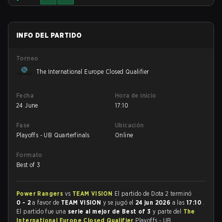
INFO DEL PARTIDO
Torneo
The International Europe Closed Qualifier
Fecha
Hora de inicio
24 June
17:10
Fase
Ubicación
Playoffs - UB Quarterfinals
Online
Formato
Best of 3
Power Rangers
vs
TEAM VISION
El partido de Dota 2 terminó
0 - 2
a favor de
TEAM VISION
y se jugó el
24 jun 2026
a las
17:10
.
El partido fue una
serie al mejor de Best of 3
y parte del
The
International Europe Closed Qualifier
Playoffs - UB