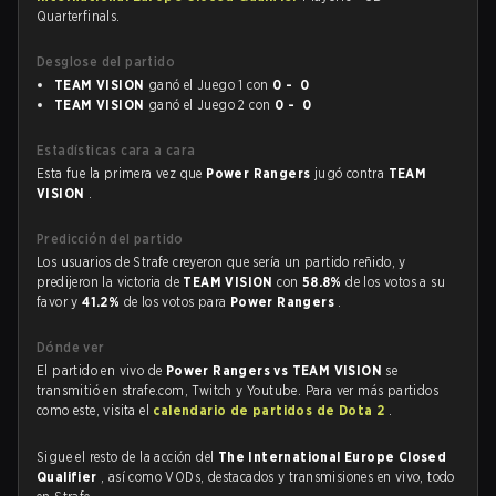
Quarterfinals.
Desglose del partido
TEAM VISION
ganó el Juego 1 con
0 - 0
TEAM VISION
ganó el Juego 2 con
0 - 0
Estadísticas cara a cara
Esta fue la primera vez que
Power Rangers
jugó contra
TEAM
VISION
.
Predicción del partido
Los usuarios de Strafe creyeron que sería un partido reñido, y
predijeron la victoria de
TEAM VISION
con
58.8%
de los votos a su
favor y
41.2%
de los votos para
Power Rangers
.
Dónde ver
El partido en vivo de
Power Rangers vs TEAM VISION
se
transmitió en strafe.com, Twitch y Youtube. Para ver más partidos
como este, visita el
calendario de partidos de Dota 2
.
Sigue el resto de la acción del
The International Europe Closed
Qualifier
, así como VODs, destacados y transmisiones en vivo, todo