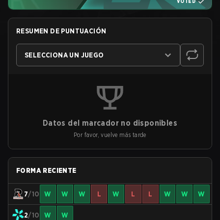
VOTED
RESUMEN DE PUNTUACIÓN
SELECCIONA UN JUEGO
Datos del marcador no disponibles
Por favor, vuelve más tarde
FORMA RECIENTE
7
/10
W
W
W
L
W
L
L
W
W
W
2
/10
W
W