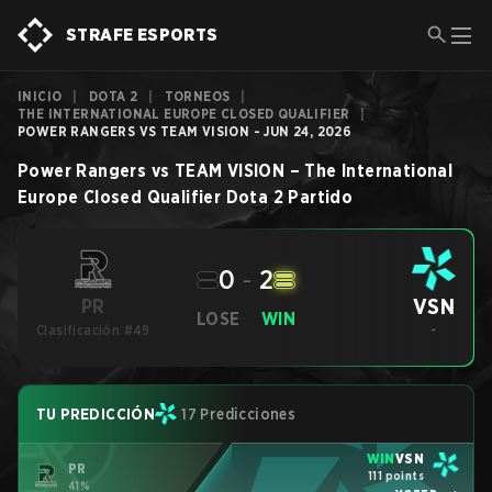
STRAFE ESPORTS
INICIO
|
DOTA 2
|
TORNEOS
|
THE INTERNATIONAL EUROPE CLOSED QUALIFIER
|
POWER RANGERS VS TEAM VISION - JUN 24, 2026
Power Rangers
vs
TEAM VISION
–
The International
Europe Closed Qualifier
Dota 2
Partido
0
-
2
VSN
PR
LOSE
WIN
Clasificación #49
-
TU PREDICCIÓN
17 Predicciones
WIN
VSN
PR
111 points
41%