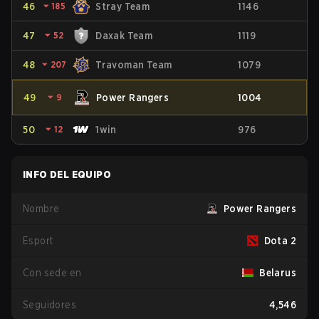
46
⏷
185
Stray Team
1146
47
⏷
52
Daxak Team
1119
48
⏷
207
Travoman Team
1079
49
⏷
9
Power Rangers
1004
50
⏷
12
1win
976
INFO DEL EQUIPO
Nombre
Power Rangers
Esport
Dota 2
Con sede en
Belarus
Seguidores
4,546