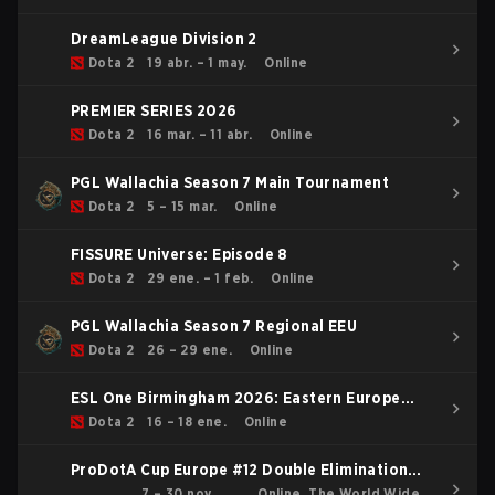
DreamLeague Division 2
Dota 2
19 abr. – 1 may.
Online
PREMIER SERIES 2026
Dota 2
16 mar. – 11 abr.
Online
PGL Wallachia Season 7 Main Tournament
Dota 2
5 – 15 mar.
Online
FISSURE Universe: Episode 8
Dota 2
29 ene. – 1 feb.
Online
PGL Wallachia Season 7 Regional EEU
Dota 2
26 – 29 ene.
Online
ESL One Birmingham 2026: Eastern Europe
Closed Qualifier
Dota 2
16 – 18 ene.
Online
ProDotA Cup Europe #12 Double Elimination
Bracket
7 – 30 nov.
Online, The World Wide