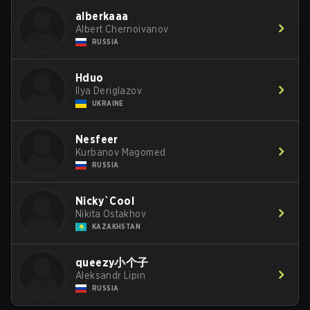
alberkaaa
Albert Chernoivanov
RUSSIA
Hduo
Ilya Deriglazov
UKRAINE
Nesfeer
Kurbanov Magomed
RUSSIA
Nicky`Cool
Nikita Ostakhov
KAZAKHSTAN
queezy小个子
Aleksandr Lipin
RUSSIA