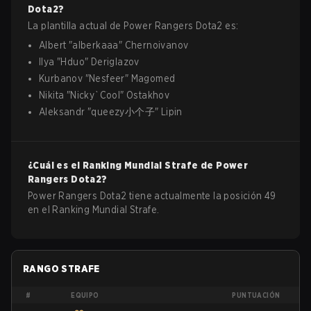
Dota2
?
La plantilla actual de
Power Rangers
Dota2
es:
Albert
"
alberkaaa
"
Chernoivanov
Ilya
"
Hduo
"
Deriglazov
Kurbanov
"
Nesfeer
"
Magomed
Nikita
"
Nicky`Cool
"
Ostakhov
Aleksandr
"
queezy小个子
"
Lipin
¿Cuál es el Ranking Mundial Strafe de
Power
Rangers
Dota2
?
Power Rangers Dota2 tiene actualmente la posición 49
en el Ranking Mundial Strafe.
RANGO STRAFE
#
EQUIPO
PUNTUACIÓN