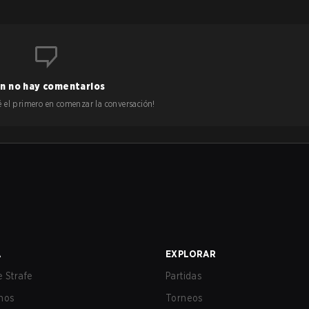
n no hay comentarios
 sé el primero en comenzar la conversación!
A
EXPLORAR
 Strafe
Partidas
nos
Torneos