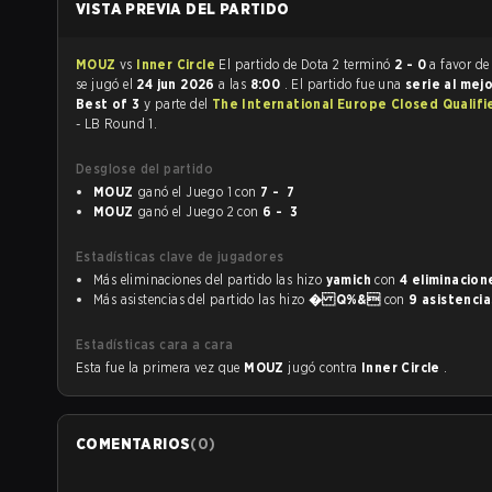
VISTA PREVIA DEL PARTIDO
MOUZ
vs
Inner Circle
El partido de Dota 2 terminó
2 - 0
a favor d
se jugó el
24 jun 2026
a las
8:00
. El partido fue una
serie al mej
Best of 3
y parte del
The International Europe Closed Qualifi
- LB Round 1.
Desglose del partido
MOUZ
ganó el Juego 1 con
7 - 7
MOUZ
ganó el Juego 2 con
6 - 3
Estadísticas clave de jugadores
Más eliminaciones del partido las hizo
yamich
con
4 eliminacion
Más asistencias del partido las hizo
� Q%&
con
9 asistencia
Estadísticas cara a cara
Esta fue la primera vez que
MOUZ
jugó contra
Inner Circle
.
COMENTARIOS
(
0
)