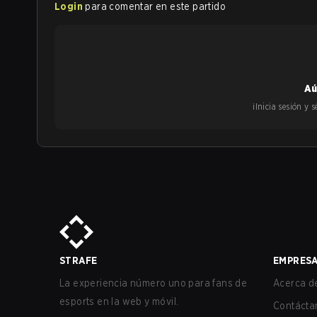
Login
para comentar en este partido
Aú
¡Inicia sesión y
STRAFE
EMPRES
La experiencia número uno para fans de
Acerca de
esports en la web y móvil.
Contácta