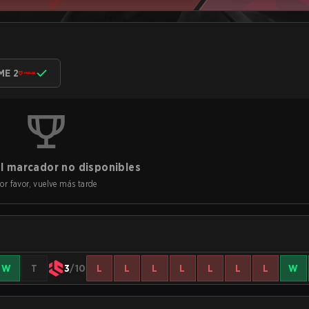
ME 2
l marcador no disponibles
or favor, vuelve más tarde
W
T
3
/10
L
L
L
L
L
L
L
W