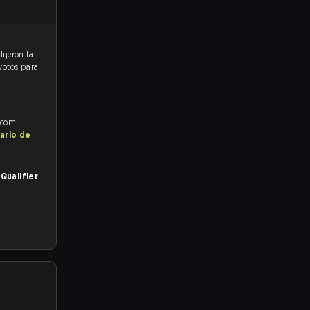
 votos para
.com,
ario de
Qualifier
,