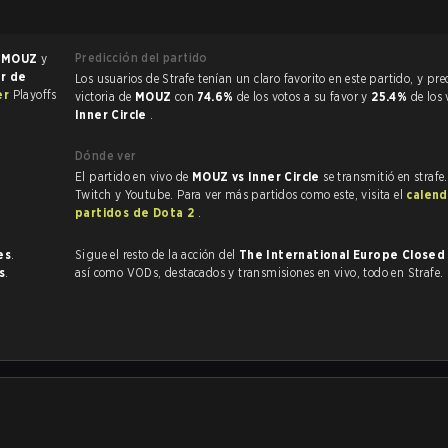
Predicción del partido
e
MOUZ
y
or de
Los usuarios de Strafe tenían un claro favorito en este partido, y predijeron la
er
Playoffs
victoria de
MOUZ
con
74.6%
de los votos a su favor y
25.4%
de los
Inner Circle
.
Dónde ver
El partido en vivo de
MOUZ vs Inner Circle
se transmitió en strafe
Twitch y Youtube. Para ver más partidos como este, visita el
calend
partidos de Dota 2
.
es
.
Sigue el resto de la acción del
The International Europe Closed 
s
.
así como VODs, destacados y transmisiones en vivo, todo en Strafe.