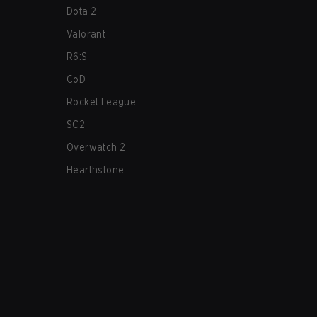
Dota 2
Valorant
R6:S
CoD
Rocket League
SC2
Overwatch 2
Hearthstone