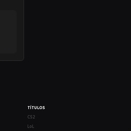
TÍTULOS
CS2
LoL