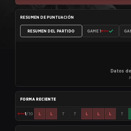
RESUMEN DE PUNTUACIÓN
RESUMEN DEL PARTIDO
GAME 1
GA
Datos de
P
FORMA RECIENTE
1
/10
L
L
T
T
L
L
L
T