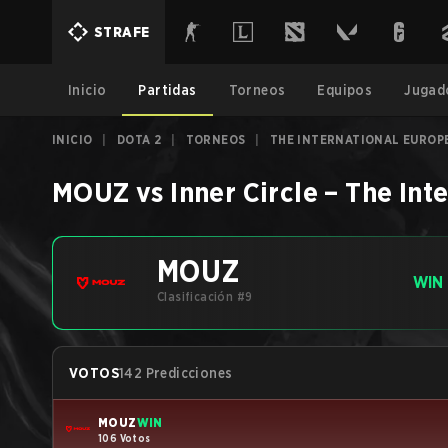
STRAFE
Inicio
Partidas
Torneos
Equipos
Jugad
INICIO
|
DOTA 2
|
TORNEOS
|
THE INTERNATIONAL EUROPE
MOUZ
vs
Inner Circle
–
The Int
MOUZ
WIN
Clasificación #9
VOTOS
142 Predicciones
MOUZ
WIN
106 Votos