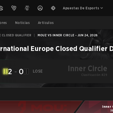
Apuestas De Esports
ores
Noticias
Artículos
 CLOSED QUALIFIER
|
MOUZ VS INNER CIRCLE - JUN 24, 2026
ernational Europe Closed Qualifier
D
Inner Circle
2
-
0
LOSE
Clasificación #29
Inner 
3