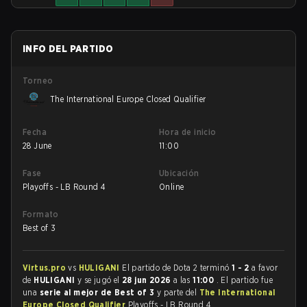
INFO DEL PARTIDO
Torneo
The International Europe Closed Qualifier
Fecha
Hora de inicio
28 June
11:00
Fase
Ubicación
Playoffs - LB Round 4
Online
Formato
Best of 3
Virtus.pro
vs
HULIGANI
El partido de Dota 2 terminó
1 - 2
a favor
de
HULIGANI
y se jugó el
28 jun 2026
a las
11:00
. El partido fue
una
serie al mejor de Best of 3
y parte del
The International
Europe Closed Qualifier
Playoffs - LB Round 4.