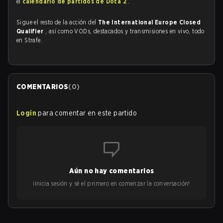
el
calendario de partidos de Dota 2
.
Sigue el resto de la acción del
The International Europe Closed
Qualifier
, así como VODs, destacados y transmisiones en vivo, todo
en Strafe.
COMENTARIOS
(
0
)
Login
para comentar en este partido
Aún no hay comentarios
¡Inicia sesión y sé el primero en comenzar la conversación!