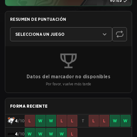
VOTED
RESUMEN DE PUNTUACIÓN
SELECCIONA UN JUEGO
Datos del marcador no disponibles
Por favor, vuelve más tarde
FORMA RECIENTE
4
/10
L
W
W
L
L
T
L
L
W
W
4
/10
W
W
W
W
L