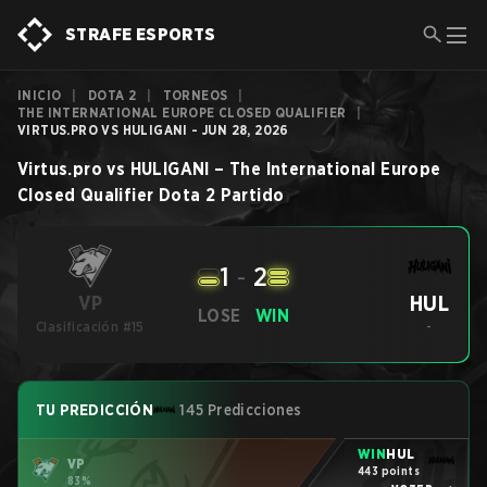
STRAFE ESPORTS
INICIO
|
DOTA 2
|
TORNEOS
|
THE INTERNATIONAL EUROPE CLOSED QUALIFIER
|
VIRTUS.PRO VS HULIGANI - JUN 28, 2026
Virtus.pro
vs
HULIGANI
–
The International Europe
Closed Qualifier
Dota 2
Partido
1
-
2
HUL
VP
LOSE
WIN
Clasificación #15
-
TU PREDICCIÓN
145 Predicciones
WIN
HUL
VP
443 points
83%