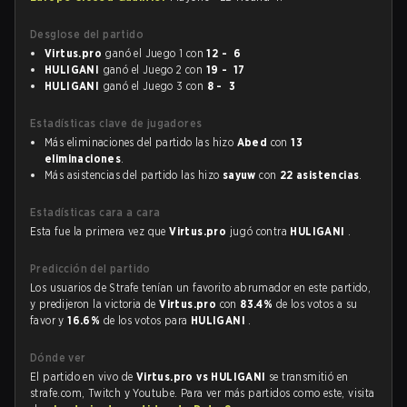
Desglose del partido
Virtus.pro
ganó el Juego 1 con
12 - 6
HULIGANI
ganó el Juego 2 con
19 - 17
HULIGANI
ganó el Juego 3 con
8 - 3
Estadísticas clave de jugadores
Más eliminaciones del partido las hizo
Abed
con
13
eliminaciones
.
Más asistencias del partido las hizo
sayuw
con
22 asistencias
.
Estadísticas cara a cara
Esta fue la primera vez que
Virtus.pro
jugó contra
HULIGANI
.
Predicción del partido
Los usuarios de Strafe tenían un favorito abrumador en este partido,
y predijeron la victoria de
Virtus.pro
con
83.4%
de los votos a su
favor y
16.6%
de los votos para
HULIGANI
.
Dónde ver
El partido en vivo de
Virtus.pro vs HULIGANI
se transmitió en
strafe.com, Twitch y Youtube. Para ver más partidos como este, visita