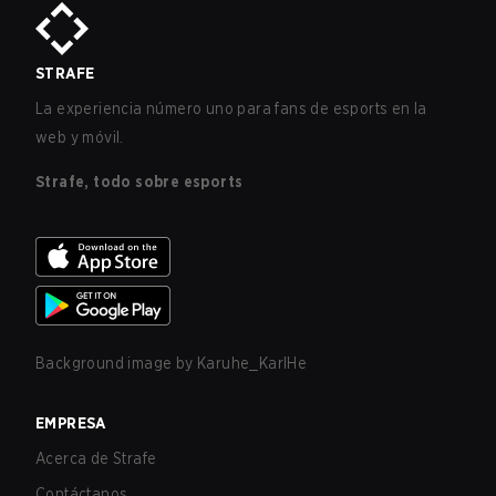
STRAFE
La experiencia número uno para fans de esports en la
web y móvil.
Strafe, todo sobre esports
Background image by
Karuhe_KarlHe
EMPRESA
Acerca de Strafe
Contáctanos