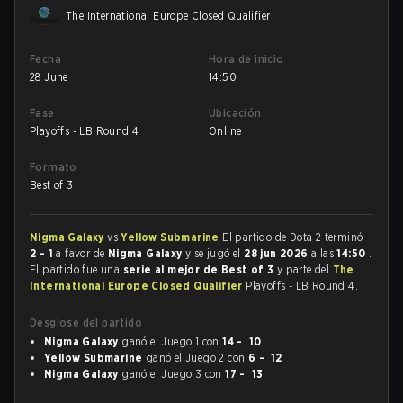
The International Europe Closed Qualifier
Fecha
Hora de inicio
28 June
14:50
Fase
Ubicación
Playoffs - LB Round 4
Online
Formato
Best of 3
Nigma Galaxy
vs
Yellow Submarine
El partido de Dota 2 terminó
2 - 1
a favor de
Nigma Galaxy
y se jugó el
28 jun 2026
a las
14:50
.
El partido fue una
serie al mejor de Best of 3
y parte del
The
International Europe Closed Qualifier
Playoffs - LB Round 4.
Desglose del partido
Nigma Galaxy
ganó el Juego 1 con
14 - 10
Yellow Submarine
ganó el Juego 2 con
6 - 12
Nigma Galaxy
ganó el Juego 3 con
17 - 13