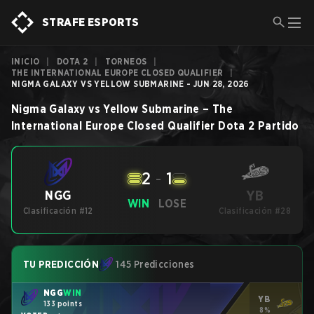
STRAFE ESPORTS
INICIO
|
DOTA 2
|
TORNEOS
|
THE INTERNATIONAL EUROPE CLOSED QUALIFIER
|
NIGMA GALAXY VS YELLOW SUBMARINE - JUN 28, 2026
Nigma Galaxy
vs
Yellow Submarine
–
The
International Europe Closed Qualifier
Dota 2
Partido
2
-
1
YB
NGG
WIN
LOSE
Clasificación #12
Clasificación #28
TU PREDICCIÓN
145 Predicciones
NGG
WIN
YB
133 points
8%