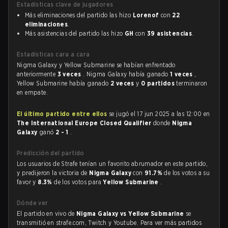
Estadísticas clave de jugadores
Más eliminaciones del partido las hizo
Lorenof
con
22
eliminaciones
.
Más asistencias del partido las hizo
GH
con
39 asistencias
.
Estadísticas cara a cara
Nigma Galaxy y Yellow Submarine se habían enfrentado
anteriormente
3 veces
. Nigma Galaxy había ganado
1 veces
,
Yellow Submarine había ganado
2 veces
y
0 partidos
terminaron
en empate.
El último partido entre ellos
se jugó el 17 jun 2025 a las 12:00 en
The International Europe Closed Qualifier
donde
Nigma
Galaxy
ganó
2 - 1
.
Predicción del partido
Los usuarios de Strafe tenían un favorito abrumador en este partido,
y predijeron la victoria de
Nigma Galaxy
con
91.7%
de los votos a su
favor y
8.3%
de los votos para
Yellow Submarine
.
Dónde ver
El partido en vivo de
Nigma Galaxy vs Yellow Submarine
se
transmitió en strafe.com, Twitch y Youtube. Para ver más partidos