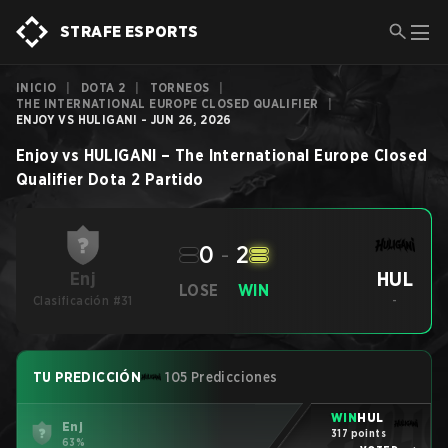
STRAFE ESPORTS
INICIO
|
DOTA 2
|
TORNEOS
|
THE INTERNATIONAL EUROPE CLOSED QUALIFIER
|
ENJOY VS HULIGANI - JUN 26, 2026
Enjoy
vs
HULIGANI
–
The International Europe Closed
Qualifier
Dota 2
Partido
0
-
2
HUL
Enj
LOSE
WIN
Clasificación #31
-
TU PREDICCIÓN
105 Predicciones
WIN
HUL
Enj
317 points
63%