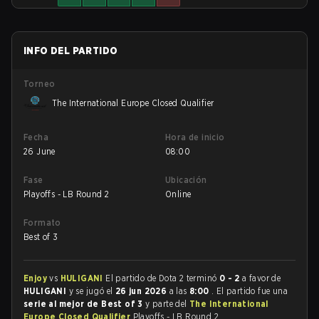
INFO DEL PARTIDO
Torneo
The International Europe Closed Qualifier
Fecha
Hora de inicio
26 June
08:00
Fase
Ubicación
Playoffs - LB Round 2
Online
Formato
Best of 3
Enjoy
vs
HULIGANI
El partido de Dota 2 terminó
0 - 2
a favor de
HULIGANI
y se jugó el
26 jun 2026
a las
8:00
. El partido fue una
serie al mejor de Best of 3
y parte del
The International
Europe Closed Qualifier
Playoffs - LB Round 2.