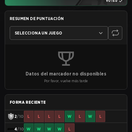
VOTED
RESUMEN DE PUNTUACIÓN
SELECCIONA UN JUEGO
Datos del marcador no disponibles
Por favor, vuelve más tarde
FORMA RECIENTE
2
/10
L
L
L
L
W
L
W
L
4
/10
W
W
W
W
L