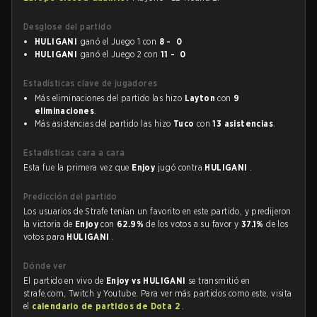
Desglose del partido
HULIGANI
ganó el Juego 1 con
8 - 0
HULIGANI
ganó el Juego 2 con
11 - 0
Estadísticas clave de jugadores
Más eliminaciones del partido las hizo
Layton
con
9
eliminaciones
.
Más asistencias del partido las hizo
Tuco
con
13 asistencias
.
Estadísticas cara a cara
Esta fue la primera vez que
Enjoy
jugó contra
HULIGANI
.
Predicción del partido
Los usuarios de Strafe tenían un favorito en este partido, y predijeron
la victoria de
Enjoy
con
62.9%
de los votos a su favor y
37.1%
de los
votos para
HULIGANI
.
Dónde ver
El partido en vivo de
Enjoy vs HULIGANI
se transmitió en
strafe.com, Twitch y Youtube. Para ver más partidos como este, visita
el
calendario de partidos de Dota 2
.