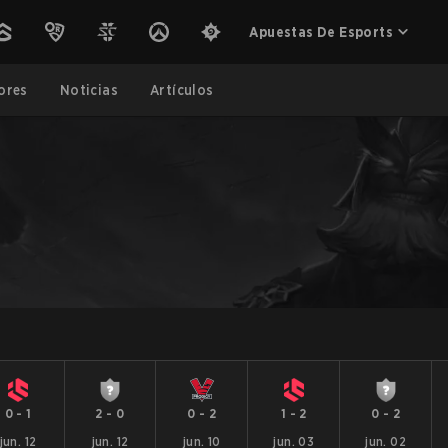
Apuestas De Esports
ores
Noticias
Artículos
0
-
1
2
-
0
0
-
2
1
-
2
0
-
2
jun. 12
jun. 12
jun. 10
jun. 03
jun. 02