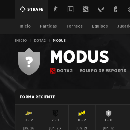
STRAFE
Inicio
Partidas
Torneos
Equipos
Jugad
INICIO
|
DOTA2
|
MODUS
MODUS
DOTA2
EQUIPO DE ESPORTS
FORMA RECIENTE
0
-
2
2
-
1
0
-
2
1
-
0
jun. 26
jun. 23
jun. 21
jun. 12