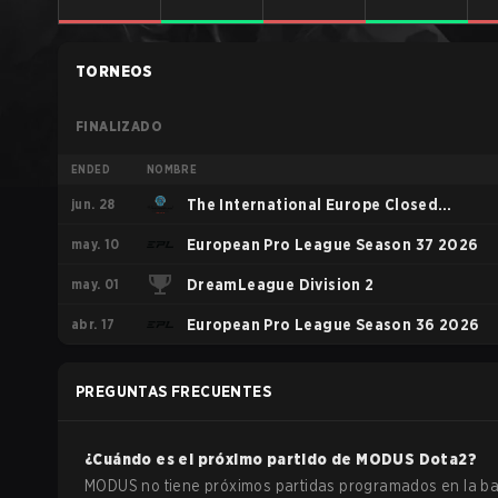
TORNEOS
FINALIZADO
ENDED
NOMBRE
jun. 28
The International Europe Closed
may. 10
Qualifier
European Pro League Season 37 2026
may. 01
DreamLeague Division 2
abr. 17
European Pro League Season 36 2026
PREGUNTAS FRECUENTES
¿Cuándo es el próximo partido de
MODUS
Dota2
?
MODUS no tiene próximos partidas programados en la b