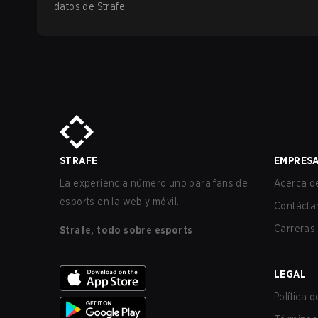
datos de Strafe.
STRAFE
EMPRES
La experiencia número uno para fans de
Acerca de
esports en la web y móvil.
Contácta
Carreras
Strafe, todo sobre esports
LEGAL
Política 