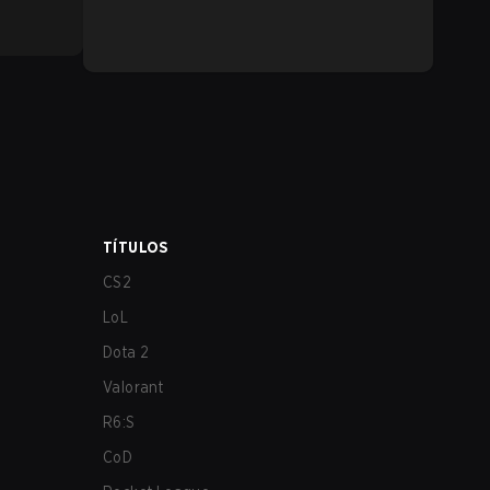
TÍTULOS
CS2
LoL
Dota 2
Valorant
R6:S
CoD