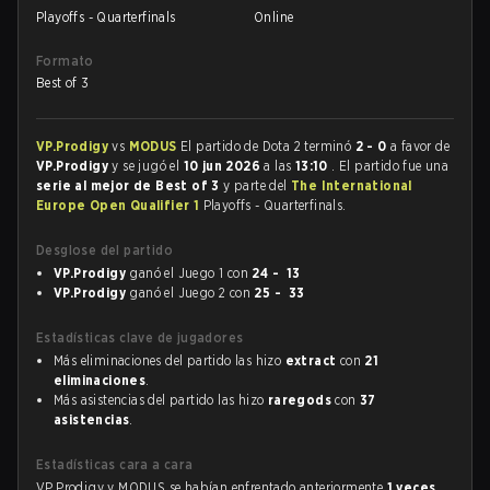
Playoffs - Quarterfinals
Online
Formato
Best of 3
VP.Prodigy
vs
MODUS
El partido de Dota 2 terminó
2 - 0
a favor de
VP.Prodigy
y se jugó el
10 jun 2026
a las
13:10
. El partido fue una
serie al mejor de Best of 3
y parte del
The International
Europe Open Qualifier 1
Playoffs - Quarterfinals.
Desglose del partido
VP.Prodigy
ganó el Juego 1 con
24 - 13
VP.Prodigy
ganó el Juego 2 con
25 - 33
Estadísticas clave de jugadores
Más eliminaciones del partido las hizo
extract
con
21
eliminaciones
.
Más asistencias del partido las hizo
raregods
con
37
asistencias
.
Estadísticas cara a cara
VP.Prodigy y MODUS se habían enfrentado anteriormente
1 veces
.