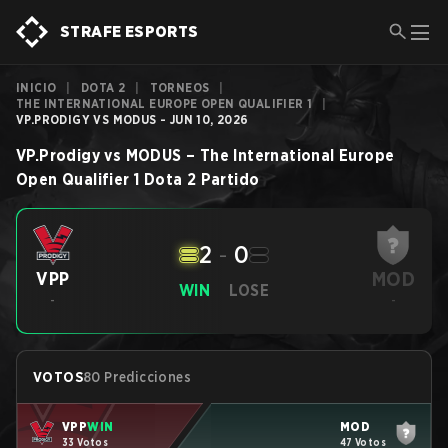
STRAFE ESPORTS
INICIO
|
DOTA 2
|
TORNEOS
|
THE INTERNATIONAL EUROPE OPEN QUALIFIER 1
|
VP.PRODIGY VS MODUS - JUN 10, 2026
VP.Prodigy
vs
MODUS
–
The International Europe
Open Qualifier 1
Dota 2
Partido
2
-
0
MOD
VPP
WIN
LOSE
-
-
VOTOS
80 Predicciones
VPP
WIN
MOD
33 Votos
47 Votos