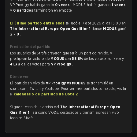
VP.Prodigy había ganado
0 veces
, MODUS había ganado
1 veces
y
0 partidos
terminaron en empate.
El último partido entre ellos
se jugó el 7 abr 2026 a las 15:00 en
The International Europe Open Qualifier 1
donde
MODUS
ganó
2 - 0
.
Predicción del partido
Los usuarios de Strafe creyeron que sería un partido reñido, y
predijeron la victoria de
MODUS
con
58.8%
de los votos a su favor y
41.3%
de los votos para
VP.Prodigy
.
Dónde ver
El partido en vivo de
VP.Prodigy vs MODUS
se transmitió en
strafe.com, Twitch y Youtube. Para ver más partidos como este, visita
el
calendario de partidos de Dota 2
.
Sigue el resto de la acción del
The International Europe Open
Qualifier 1
, así como VODs, destacados y transmisiones en vivo,
todo en Strafe.