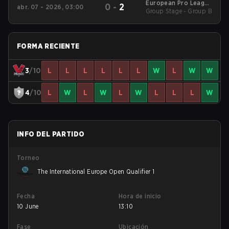
European Pro League
0
-
2
abr. 07 - 2026, 03:00
Group Stage - Group B
Season 36 2026
FORMA RECIENTE
3
/10
L
L
L
L
L
L
W
L
W
W
4
/10
L
W
L
W
L
W
L
L
L
W
INFO DEL PARTIDO
Torneo
The International Europe Open Qualifier 1
Fecha
Hora de inicio
10 June
13:10
Fase
Ubicación