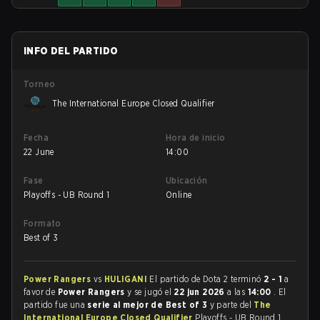
INFO DEL PARTIDO
Torneo
The International Europe Closed Qualifier
Fecha
Hora de inicio
22 June
14:00
Fase
Ubicación
Playoffs - UB Round 1
Online
Formato
Best of 3
Power Rangers
vs
HULIGANI
El partido de Dota 2 terminó
2 - 1
a
favor de
Power Rangers
y se jugó el
22 jun 2026
a las
14:00
. El
partido fue una
serie al mejor de Best of 3
y parte del
The
International Europe Closed Qualifier
Playoffs - UB Round 1.