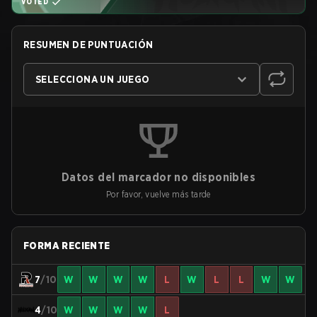
VOTED
RESUMEN DE PUNTUACIÓN
SELECCIONA UN JUEGO
Datos del marcador no disponibles
Por favor, vuelve más tarde
FORMA RECIENTE
7
/10
W
W
W
W
L
W
L
L
W
W
4
/10
W
W
W
W
L