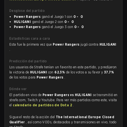
Desglose del partido
Power Rangers
ganó el Juego 1 con
0 - 0
HULIGANI
ganó el Juego 2 con
0 - 0
Power Rangers
ganó el Juego 3 con
0 - 0
Estadísticas cara a cara
Esta fue la primera vez que
Power Rangers
jugó contra
HULIGANI
.
Predicción del partido
Los usuarios de Strafe tenían un favorito en este partido, y predijeron
la victoria de
HULIGANI
con
62.3%
de los votos a su favor y
37.7%
de los votos para
Power Rangers
.
Dónde ver
El partido en vivo de
Power Rangers vs HULIGANI
se transmitió en
strafe.com, Twitch y Youtube. Para ver más partidos como este, visita
el
calendario de partidos de Dota 2
.
Sigue el resto de la acción del
The International Europe Closed
Qualifier
, así como VODs, destacados y transmisiones en vivo, todo