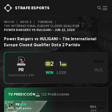
STRAFE ESPORTS
INICIO
|
DOTA 2
|
TORNEOS
|
THE INTERNATIONAL EUROPE CLOSED QUALIFIER
|
POWER RANGERS VS HULIGANI - JUN 22, 2026
Power Rangers
vs
HULIGANI
–
The International
Europe Closed Qualifier
Dota 2
Partido
2
-
1
HUL
PR
WIN
LOSE
Clasificación #49
-
TU PREDICCIÓN
122 Predicciones
PR
WIN
HUL
1000 points
62%