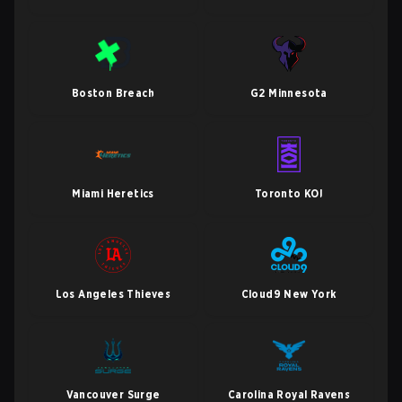
Boston Breach
G2 Minnesota
Miami Heretics
Toronto KOI
Los Angeles Thieves
Cloud9 New York
Vancouver Surge
Carolina Royal Ravens