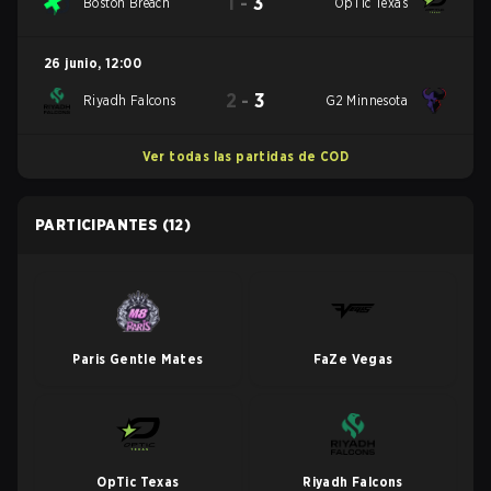
1
-
3
Boston Breach
OpTic Texas
26 junio
,
12:00
2
-
3
Riyadh Falcons
G2 Minnesota
Ver todas las partidas de COD
PARTICIPANTES
(12)
Paris Gentle Mates
FaZe Vegas
OpTic Texas
Riyadh Falcons