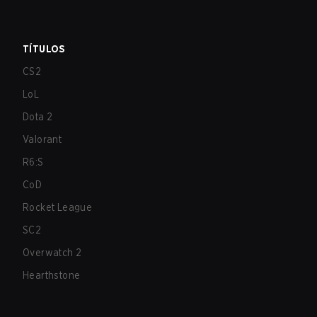
TÍTULOS
CS2
LoL
Dota 2
Valorant
R6:S
CoD
Rocket League
SC2
Overwatch 2
Hearthstone