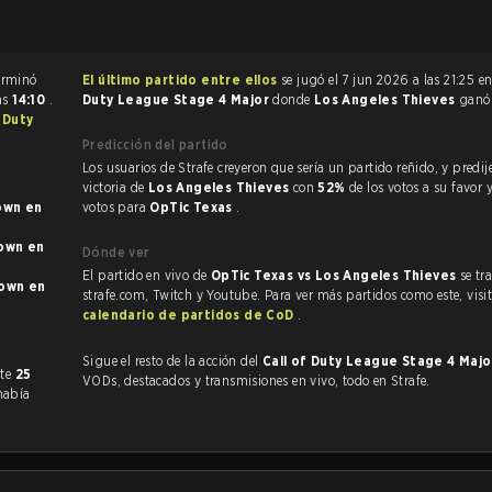
ido de Call of Duty terminó
El último partido entre ellos
se jugó el 7 jun 2026 a las 21:25 e
as
14:10
.
Duty League Stage 4 Major
donde
Los Angeles Thieves
gan
f Duty
Predicción del partido
Los usuarios de Strafe creyeron que sería un partido reñido, y predijeron la
victoria de
Los Angeles Thieves
con
52%
de los votos a su favor 
n en
votos para
OpTic Texas
.
wn en
Dónde ver
El partido en vivo de
OpTic Texas vs Los Angeles Thieves
se tr
wn en
strafe.com, Twitch y Youtube. Para ver más partidos como este, visit
calendario de partidos de CoD
.
Sigue el resto de la acción del
Call of Duty League Stage 4 Maj
ormente
25
VODs, destacados y transmisiones en vivo, todo en Strafe.
había