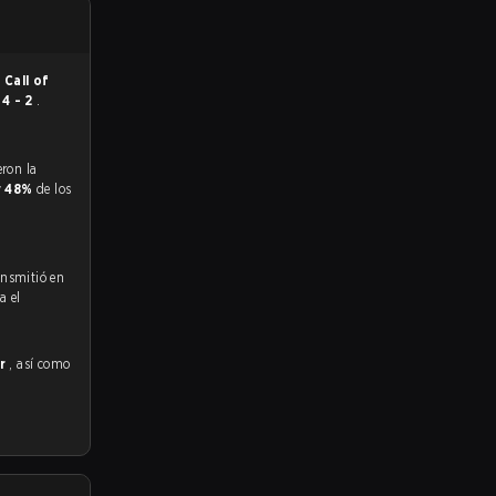
n
Call of
ó
4 - 2
.
y
48%
de los
ansmitió en
a el
or
, así como