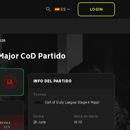
ES
LOGIN
026
Major
CoD
Partido
INFO DEL PARTIDO
Torneo
Call of Duty League Stage 4 Major
Fecha
Hora de inicio
28 June
14:10
hieves
52%