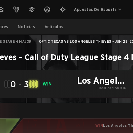
Apuestas De Esports
ores
Noticias
Artículos
E STAGE 4 MAJOR
|
OPTIC TEXAS VS LOS ANGELES THIEVES - JUN 28, 2
ieves
–
Call of Duty League Stage 4 
Los Angeles
0
-
3
WIN
Thieves
Clasificación #16
WIN
Los Angeles T