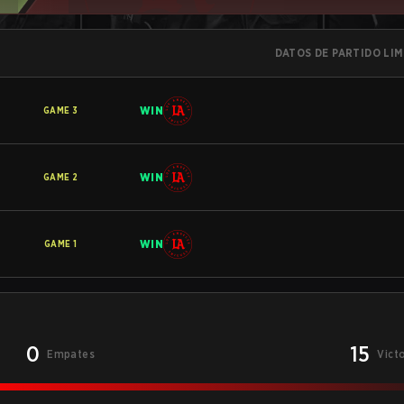
DATOS DE PARTIDO LI
WIN
GAME
3
WIN
GAME
2
WIN
GAME
1
0
15
Empates
Vict