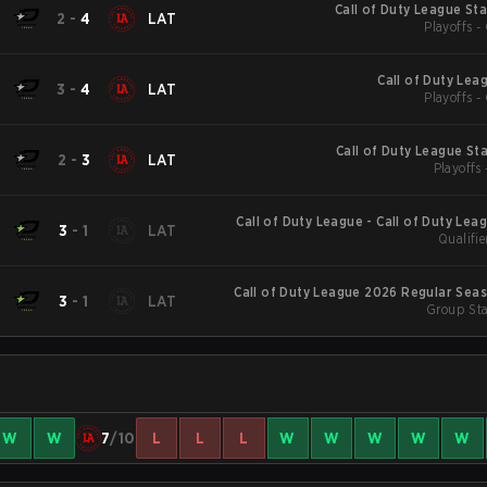
Call of Duty League St
2
-
4
LAT
Playoffs -
Call of Duty Lea
3
-
4
LAT
Playoffs -
Call of Duty League St
2
-
3
LAT
Playoffs 
Call of Duty League - Call of Duty Lea
3
-
1
LAT
Qualifie
Major
Call of Duty League 2026 Regular Sea
3
-
1
LAT
Group Sta
W
W
7
/10
L
L
L
W
W
W
W
W