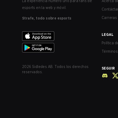
La experiencia número uno para fans de
Acerca de
esports en la web y móvil.
Contácta
Carreras
Strafe, todo sobre esports
LEGAL
Política 
Términos 
2026
Sidledes AB. Todos los derechos
SEGUIR
reservados.