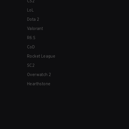
CS2
LoL
Dota 2
Valorant
R6:S
CoD
Rocket League
SC2
Overwatch 2
Hearthstone