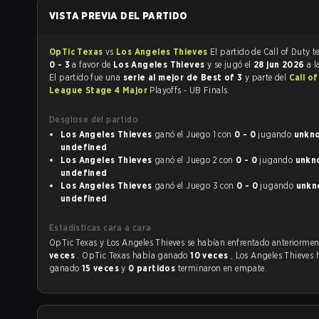
VISTA PREVIA DEL PARTIDO
OpTic Texas
vs
Los Angeles Thieves
El part
0 - 3
a favor de
Los Angeles Thieves
y se jugó el
28 jun 2026
a l
El partido fue una
serie al mejor de Best of 3
y parte del
Call o
League Stage 4 Major
Playoffs - UB Finals.
Desglose del partido
Los Angeles Thieves
ganó el Juego 1 con
0 - 0
jugando
unknow
undefined
Los Angeles Thieves
ganó el Juego 2 con
0 - 0
jugando
unkno
undefined
Los Angeles Thieves
ganó el Juego 3 con
0 - 0
jugando
unkno
undefined
Estadísticas cara a cara
OpTic Texas y Los Angeles Thieves se habían enfrentado anteri
veces
. OpTic Texas había ganado
10 veces
, Los Angeles Thieves 
ganado
15 veces
y
0 partidos
terminaron en empate.