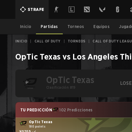
STRAFE
Inicio
Partidas
Torneos
Equipos
Jugad
INICIO
|
CALL OF DUTY
|
TORNEOS
|
CALL OF DUTY LEAGU
OpTic Texas
vs
Los Angeles Th
OpTic Texas
LOSE
Clasificación #19
TU PREDICCIÓN
102 Predicciones
OpTic Texas
180 points
VOTED