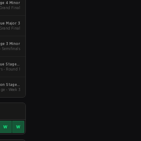
age 4 Minor
 Grand Final
gue Major 3
 Grand Final
age 3 Minor
- Semifinals
gue Stage 2
rs - Round 1
 Qualifiers
son Stage 2
ge - Week 3
Qualifiers
W
W