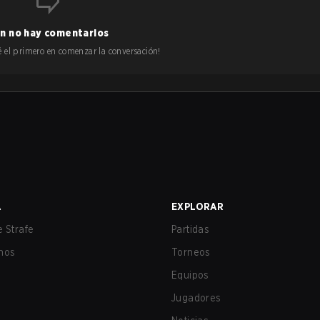
n no hay comentarios
 sé el primero en comenzar la conversación!
A
EXPLORAR
 Strafe
Partidas
nos
Torneos
Equipos
Jugadores