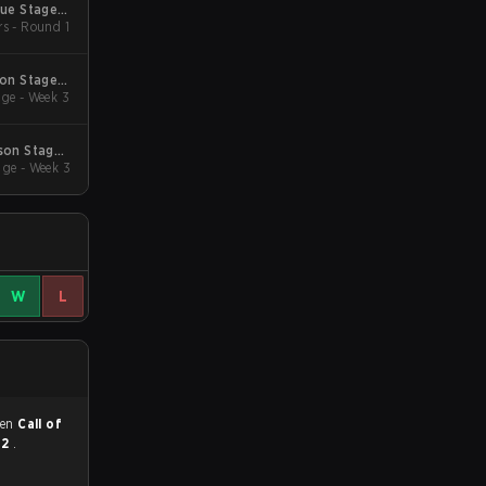
gue Stage 2
rs - Round 1
 Qualifiers
son Stage 2
ge - Week 3
Qualifiers
son Stage 1
ge - Week 3
Qualifiers
W
L
 en
Call of
 2
.