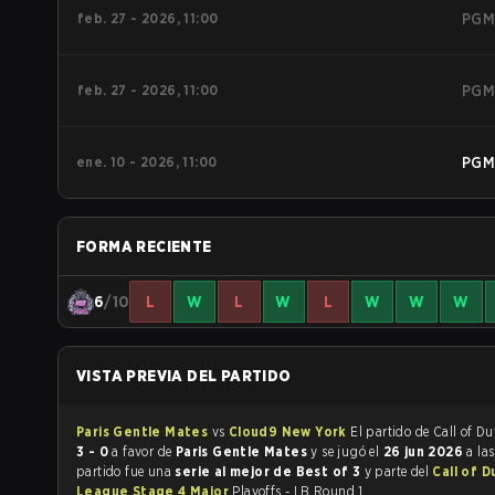
feb. 27 - 2026, 11:00
PGM
feb. 27 - 2026, 11:00
PGM
ene. 10 - 2026, 11:00
PGM
FORMA RECIENTE
6
/10
L
W
L
W
L
W
W
W
VISTA PREVIA DEL PARTIDO
Paris Gentle Mates
vs
Cloud9 New York
3 - 0
a favor de
Paris Gentle Mates
y se jugó el
26 jun 2026
a la
partido fue una
serie al mejor de Best of 3
y parte del
Call of D
League Stage 4 Major
Playoffs - LB Round 1.