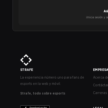
Aú
¡Inicia sesión y
STRAFE
EMPRES
La experiencia número uno para fans de
Acerca de
esports en la web y móvil.
Contácta
Carreras
Strafe, todo sobre esports