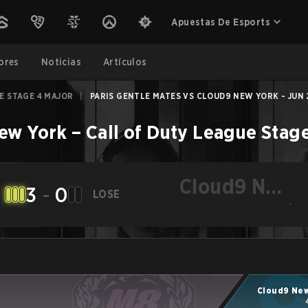
Apuestas De Esports
ores
Noticias
Artículos
E STAGE 4 MAJOR
|
PARIS GENTLE MATES VS CLOUD9 NEW YORK - JUN 
ew York
–
Call of Duty League Stag
Cloud9 New
3
-
0
LOSE
York
-
Cloud9 New