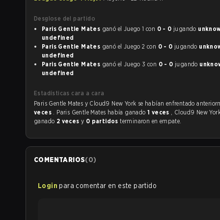
Desglose del partido
Paris Gentle Mates
ganó el Juego 1 con
0 - 0
jugando
unknown
undefined
Paris Gentle Mates
ganó el Juego 2 con
0 - 0
jugando
unknown
undefined
Paris Gentle Mates
ganó el Juego 3 con
0 - 0
jugando
unknown
undefined
Estadísticas cara a cara
Paris Gentle Mates y Cloud9 New York se habían enfrenta
veces
. Paris Gentle Mates había ganado
1 veces
, Cloud9 New Yor
ganado
2 veces
y
0 partidos
terminaron en empate.
COMENTARIOS
(
0
)
Login
para comentar en este partido