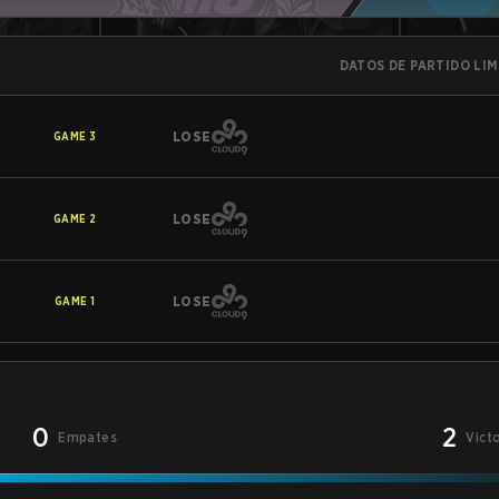
DATOS DE PARTIDO LI
LOSE
GAME
3
LOSE
GAME
2
LOSE
GAME
1
0
2
Empates
Vict