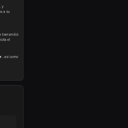
os a su
e transmitió
sita el
or
, así como