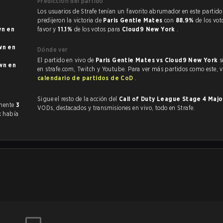
Predicción del partido
Los usuarios de Strafe tenían un favorito abrumador en este partido, y
predijeron la victoria de
Paris Gentle Mates
con
88.9%
de los vot
 en
favor y
11.1%
de los votos para
Cloud9 New York
.
 en
Dónde ver
El partido en vivo de
Paris Gentle Mates vs Cloud9 New York
s
 en
en strafe.com, Twitch y Youtube. Para ver más partidos como este, vi
calendario de partidos de CoD
.
Sigue el resto de la acción del
Call of Duty League Stage 4 Maj
do anteriormente
3
VODs, destacados y transmisiones en vivo, todo en Strafe.
k había