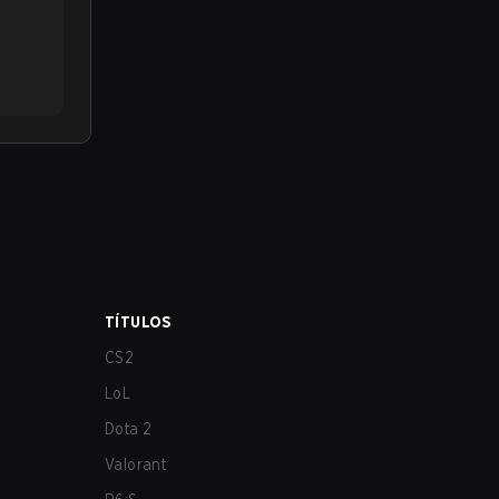
TÍTULOS
CS2
LoL
Dota 2
Valorant