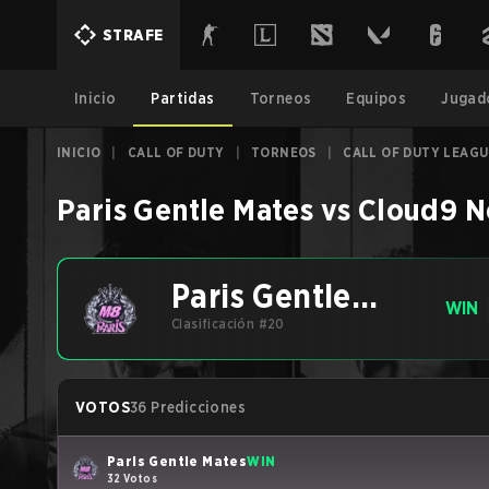
STRAFE
Inicio
Partidas
Torneos
Equipos
Jugad
INICIO
|
CALL OF DUTY
|
TORNEOS
|
CALL OF DUTY LEAGU
Paris Gentle Mates
vs
Cloud9 N
Paris Gentle
WIN
Mates
Clasificación #20
VOTOS
36 Predicciones
Paris Gentle Mates
WIN
32 Votos