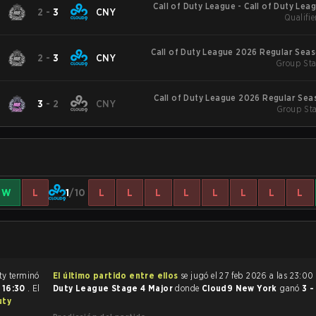
Call of Duty League - Call of Duty Lea
2
-
3
CNY
Qualifie
Major
Call of Duty League 2026 Regular Sea
2
-
3
CNY
Group Sta
Call of Duty League 2026 Regular Sea
3
-
2
CNY
Group Sta
W
L
1
/10
L
L
L
L
L
L
L
L
El partido de Call of Duty terminó
El último partido entre ellos
se jugó el 27 feb 2026 a las 23:00
s
16:30
. El
Duty League Stage 4 Major
donde
Cloud9 New York
ganó
3 -
uty