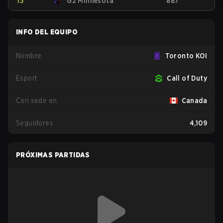
15
G2 Minnesota
887
INFO DEL EQUIPO
Nombre
Toronto KOI
Esport
Call of Duty
Con sede en
Canada
Seguidores
4,109
PRÓXIMAS PARTIDAS