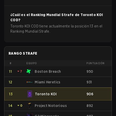
¿Cuál es el Ranking Mundial Strafe de
Toronto KOI
COD
?
Toronto KOI COD tiene actualmente la posición 13 en el
Ranking Mundial Strafe.
RANGO STRAFE
#
EQUIPO
PUNTUACIÓN
11
⏷
7
Boston Breach
950
12
Miami Heretics
931
13
Toronto KOI
906
14
⏷
0
Project Notorious
892