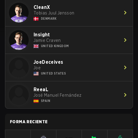
CleanX
Tobias Juul Jønsson
DENMARK
Insight
Jamie Craven
UNITED KINGDOM
JoeDeceives
Joe
UNITED STATES
ReeaL
José Manuel Fernández
SPAIN
FORMA RECIENTE