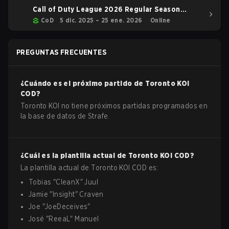
Call of Duty League 2026 Regular Season
Stage 1 Qualifiers
CoD
5 dic. 2025 – 25 ene. 2026
Online
PREGUNTAS FRECUENTES
¿Cuándo es el próximo partido de
Toronto KOI
COD
?
Toronto KOI no tiene próximos partidas programados en
la base de datos de Strafe.
¿Cuál es la plantilla actual de
Toronto KOI
COD
?
La plantilla actual de
Toronto KOI
COD
es:
Tobias
"
CleanX
"
Juul
Jamie
"
Insight
"
Craven
Joe
"
JoeDeceives
"
José
"
ReeaL
"
Manuel