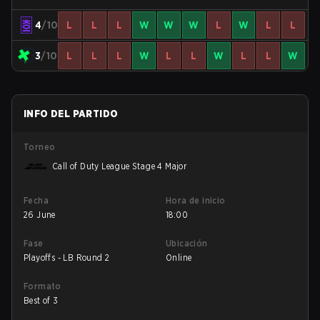
4
/10
L
L
L
W
W
W
L
W
L
L
3
/10
L
L
L
W
L
L
W
L
L
W
INFO DEL PARTIDO
Torneo
Call of Duty League Stage 4 Major
Fecha
Hora de inicio
26 June
18:00
Fase
Ubicación
Playoffs - LB Round 2
Online
Formato
Best of 3