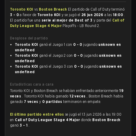
Toronto KOI
vs
Boston Breach
El partido de Call of Duty terminó
3 - 0
a favor de
Toronto KOI
y se jugó el
26 jun 2026
a las
18:00
.
El partido fue una
serie al mejor de Best of 3
y parte del
Call of
Duty League Stage 4 Major
Playoffs - LB Round 2.
Desglose del partido
Toronto KOI
ganó el Juego 1 con
0 - 0
jugando
unknown en
undefined
Toronto KOI
ganó el Juego 2 con
0 - 0
jugando
unknown en
undefined
Toronto KOI
ganó el Juego 3 con
0 - 0
jugando
unknown en
undefined
Estadísticas cara a cara
Toronto KOI y Boston Breach se habían enfrentado anteriormente
19
veces
. Toronto KOI había ganado
12 veces
, Boston Breach había
ganado
7 veces
y
0 partidos
terminaron en empate.
El último partido entre ellos
se jugó el 13 jun 2026 a las 19:00
en
Call of Duty League Stage 4 Major
donde
Boston Breach
ganó
3 - 1
.