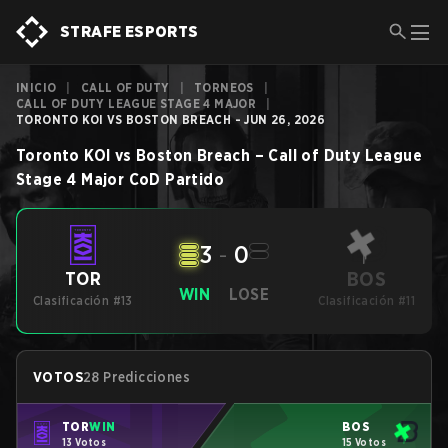
STRAFE ESPORTS
INICIO
|
CALL OF DUTY
|
TORNEOS
|
CALL OF DUTY LEAGUE STAGE 4 MAJOR
|
TORONTO KOI VS BOSTON BREACH - JUN 26, 2026
Toronto KOI
vs
Boston Breach
–
Call of Duty League
Stage 4 Major
CoD
Partido
3
-
0
BOS
TOR
WIN
LOSE
Clasificación #13
Clasificación #11
VOTOS
28 Predicciones
TOR
WIN
BOS
13 Votos
15 Votos