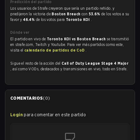
Predicción del partido
Los usuarios de Strafe creyeron que sería un partido reñido, y
predijeron la victoria de
Boston Breach
con
53.6%
de los votos a su
favor y
46.4%
de los votos para
Toronto KOI
.
Dónde ver
El partido en vivo de
Toronto KOI vs Boston Breach
se transmitió
en strafe.com, Twitch y Youtube. Para ver más partidos como este,
visita el
calendario de partidos de CoD
.
Sigue el resto de la acción del
Call of Duty League Stage 4 Major
, así como VODs, destacados y transmisiones en vivo, todo en Strafe.
COMENTARIOS
(
0
)
Login
para comentar en este partido