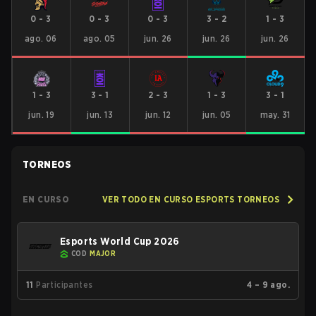
0
-
3
0
-
3
0
-
3
3
-
2
1
-
3
ago. 06
ago. 05
jun. 26
jun. 26
jun. 26
1
-
3
3
-
1
2
-
3
1
-
3
3
-
1
jun. 19
jun. 13
jun. 12
jun. 05
may. 31
TORNEOS
EN CURSO
VER TODO EN CURSO ESPORTS TORNEOS
Esports World Cup 2026
COD
MAJOR
11
Participantes
4 – 9 ago.