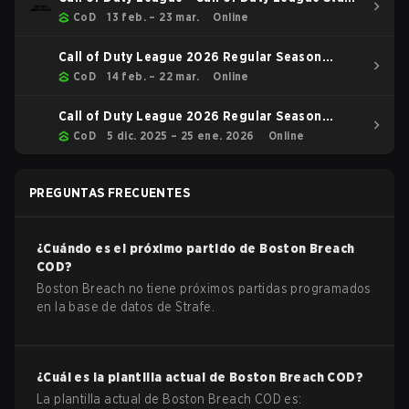
2 Major Qualifiers
CoD
13 feb. – 23 mar.
Online
Call of Duty League 2026 Regular Season
Stage 2 Qualifiers
CoD
14 feb. – 22 mar.
Online
Call of Duty League 2026 Regular Season
Stage 1 Qualifiers
CoD
5 dic. 2025 – 25 ene. 2026
Online
PREGUNTAS FRECUENTES
¿Cuándo es el próximo partido de
Boston Breach
COD
?
Boston Breach no tiene próximos partidas programados
en la base de datos de Strafe.
¿Cuál es la plantilla actual de
Boston Breach
COD
?
La plantilla actual de
Boston Breach
COD
es: