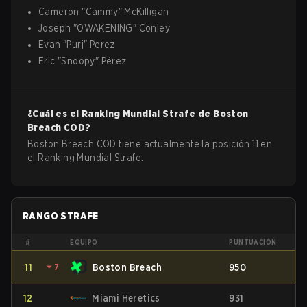
Cameron
"
Cammy
"
McKilligan
Joseph
"
OWAKENING
"
Conley
Evan
"
Purj
"
Perez
Eric
"
Snoopy
"
Pérez
¿Cuál es el Ranking Mundial Strafe de
Boston
Breach
COD
?
Boston Breach COD tiene actualmente la posición 11 en
el Ranking Mundial Strafe.
RANGO STRAFE
#
EQUIPO
PUNTUACIÓN
11
⏷
7
Boston Breach
950
12
Miami Heretics
931