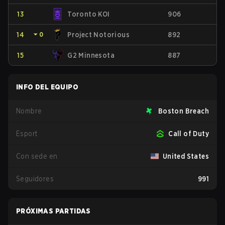
13
Toronto KOI
906
14
⏷
0
Project Notorious
892
15
G2 Minnesota
887
INFO DEL EQUIPO
Nombre
Boston Breach
Esport
Call of Duty
Con sede en
United States
Seguidores
991
PRÓXIMAS PARTIDAS