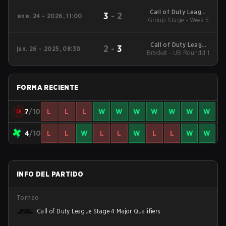
Qualifiers
Call of Duty League
3
-
2
ene. 24 - 2026, 11:00
2026 Regular Season
Group Stage - Week 5
Stage 1 Qualifiers
Call of Duty League
2
-
3
jun. 26 - 2025, 08:30
Bracket - UB Roundd 1
2025 CDL
Championship
FORMA RECIENTE
7
/10
L
L
L
W
W
W
W
W
W
W
4
/10
L
L
W
L
L
W
L
L
W
W
INFO DEL PARTIDO
Torneo
Call of Duty League Stage 4 Major Qualifiers