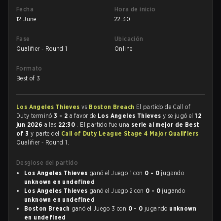
Fecha
Hora de inicio
12 June
22:30
Fase
Ubicación
Qualifier - Round 1
Online
Formato
Best of 3
Los Angeles Thieves
vs
Boston Breach
El partido de Call of
Duty terminó
3 - 2
a favor de
Los Angeles Thieves
y se jugó el
12
jun 2026
a las
22:30
. El partido fue una
serie al mejor de Best
of 3
y parte del
Call of Duty League Stage 4 Major Qualifiers
Qualifier - Round 1.
Desglose del partido
Los Angeles Thieves
ganó el Juego 1 con
0 - 0
jugando
unknown en undefined
Los Angeles Thieves
ganó el Juego 2 con
0 - 0
jugando
unknown en undefined
Boston Breach
ganó el Juego 3 con
0 - 0
jugando
unknown
en undefined