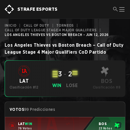
STRAFE ESPORTS
INICIO
|
CALL OF DUTY
|
TORNEOS
|
CALL OF DUTY LEAGUE STAGE 4 MAJOR QUALIFIERS
|
LOS ANGELES THIEVES VS BOSTON BREACH - JUN 12, 2026
Los Angeles Thieves
vs
Boston Breach
–
Call of Duty
League Stage 4 Major Qualifiers
CoD
Partido
3
-
2
BOS
LAT
WIN
LOSE
Clasificación #12
Clasificación #8
VOTOS
99 Predicciones
LAT
WIN
BOS
76 Votos
23 Votos