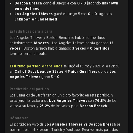
Boston Breach
ganó el Juego 4 con
0 - 0
jugando
unknown
en undefined
Los Angeles Thieves
ganó el Juego 5 con
0 - 0
jugando
unknown en undefined
Estadísticas cara a cara
Los Angeles Thieves y Boston Breach se habían enfrentado
anteriormente
18 veces
. Los Angeles Thieves había ganado
15
veces
, Boston Breach había ganado
3 veces
y
0 partidos
terminaron en empate.
El último partido entre ellos
se jugó el 15 may 2026 a las 21:30
en
Call of Duty League Stage 4 Major Qualifiers
donde
Los
Angeles Thieves
ganó
3 - 0
.
Predicción del partido
Los usuarios de Strafe tenían un claro favorito en este partido, y
predijeron la victoria de
Los Angeles Thieves
con
76.8%
de los
votos a su favor y
23.2%
de los votos para
Boston Breach
.
Dónde ver
El partido en vivo de
Los Angeles Thieves vs Boston Breach
se
transmitió en strafe.com, Twitch y Youtube. Para ver más partidos