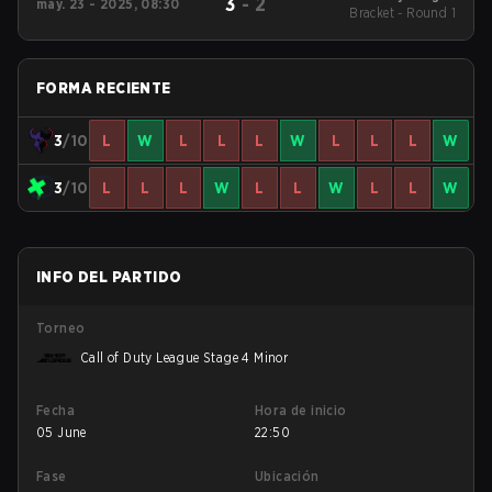
3
-
2
may. 23 - 2025, 08:30
2025 Regular Season
Bracket - Round 1
Stage 4 Major
FORMA RECIENTE
3
/10
L
W
L
L
L
W
L
L
L
W
3
/10
L
L
L
W
L
L
W
L
L
W
INFO DEL PARTIDO
Torneo
Call of Duty League Stage 4 Minor
Fecha
Hora de inicio
05 June
22:50
Fase
Ubicación