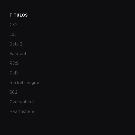
TÍTULOS
CS2
LoL
Dota 2
Valorant
R6:S
CoD
Rocket League
SC2
Overwatch 2
Hearthstone