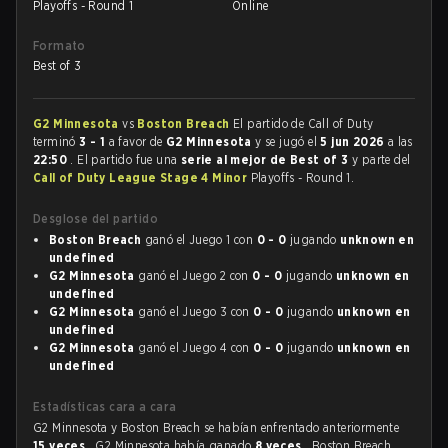
Playoffs - Round 1
Online
Formato
Best of 3
G2 Minnesota
vs
Boston Breach
El partido de Call of Duty
terminó
3 - 1
a favor de
G2 Minnesota
y se jugó el
5 jun 2026
a las
22:50
. El partido fue una
serie al mejor de Best of 3
y parte del
Call of Duty League Stage 4 Minor
Playoffs - Round 1.
Desglose del partido
Boston Breach
ganó el Juego 1 con
0 - 0
jugando
unknown en
undefined
G2 Minnesota
ganó el Juego 2 con
0 - 0
jugando
unknown en
undefined
G2 Minnesota
ganó el Juego 3 con
0 - 0
jugando
unknown en
undefined
G2 Minnesota
ganó el Juego 4 con
0 - 0
jugando
unknown en
undefined
Estadísticas cara a cara
G2 Minnesota y Boston Breach se habían enfrentado anteriormente
15 veces
. G2 Minnesota había ganado
8 veces
, Boston Breach