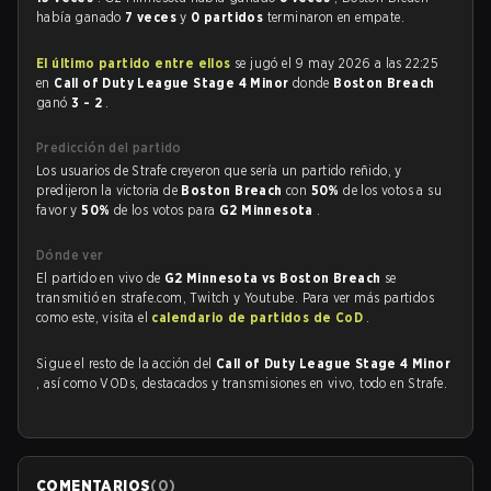
había ganado
7 veces
y
0 partidos
terminaron en empate.
El último partido entre ellos
se jugó el 9 may 2026 a las 22:25
en
Call of Duty League Stage 4 Minor
donde
Boston Breach
ganó
3 - 2
.
Predicción del partido
Los usuarios de Strafe creyeron que sería un partido reñido, y
predijeron la victoria de
Boston Breach
con
50%
de los votos a su
favor y
50%
de los votos para
G2 Minnesota
.
Dónde ver
El partido en vivo de
G2 Minnesota vs Boston Breach
se
transmitió en strafe.com, Twitch y Youtube. Para ver más partidos
como este, visita el
calendario de partidos de CoD
.
Sigue el resto de la acción del
Call of Duty League Stage 4 Minor
, así como VODs, destacados y transmisiones en vivo, todo en Strafe.
COMENTARIOS
(
0
)