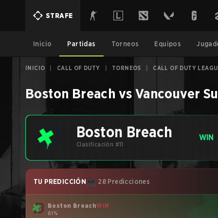
STRAFE
Inicio
Partidas
Torneos
Equipos
Jugad
INICIO
|
CALL OF DUTY
|
TORNEOS
|
CALL OF DUTY LEAGU
Boston Breach
vs
Vancouver S
Boston Breach
WIN
Clasificación #11
TU PREDICCIÓN
28 Predicciones
Boston Breach
WIN
61%