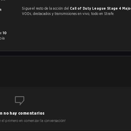
Sigue el resto de la acción del
Call of Duty League Stage 4 Maj
VODs, destacados y transmisiones en vivo, todo en Strafe.
mente
10
bía
n no hay comentarios
 sé el primero en comenzar la conversación!