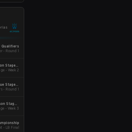
orias
 Qualifiers
er - Round 1
son Stage 2
ge - Week 2
Qualifiers
gue Stage 2
rs - Round 1
 Qualifiers
son Stage 1
ge - Week 3
Qualifiers
hampionship
Bracket - LB Final