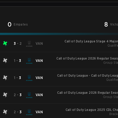
0
8
Empates
Vict
Call of Duty League Stage 4 Major
3
-
2
VAN
Qualifi
Call of Duty League 2026 Regular Sea
1
-
3
VAN
Group Sta
Call of Duty League - Call of Duty Lea
1
-
3
VAN
Qualifie
Major
Call of Duty League 2026 Regular Sea
2
-
3
VAN
Group Sta
Call of Duty League 2025 CDL C
2
-
3
VAN