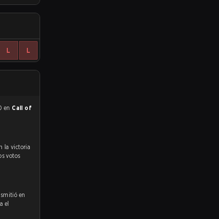
L
L
00 en
Call of
.
os votos
nsmitió en
a el