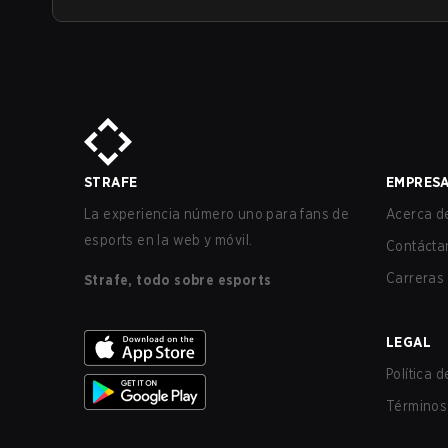
STRAFE
EMPRES
La experiencia número uno para fans de
Acerca de
esports en la web y móvil.
Contácta
Carreras
Strafe, todo sobre esports
LEGAL
Política 
Términos 