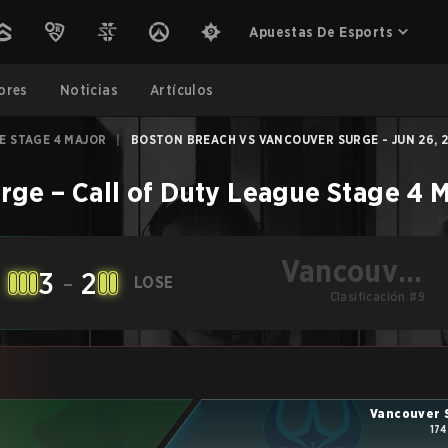
Apuestas De Esports
ores
Noticias
Artículos
E STAGE 4 MAJOR
|
BOSTON BREACH VS VANCOUVER SURGE - JUN 26, 
urge
–
Call of Duty League Stage 4 
Vancouver
3
-
2
LOSE
Clasificación #9
Surge
Vancouver 
174