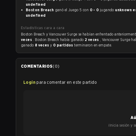
undefined
Boston Breach
ganó el Juego 5 con
0 - 0
jugando
unknown en
undefined
Estadísticas cara a cara
Boston Breach y Vancouver Surge se habían enfrentado anterior
veces
. Boston Breach había ganado
2 veces
, Vancouver Surge ha
ganado
8 veces
y
0 partidos
terminaron en empate.
COMENTARIOS
(
0
)
Login
para comentar en este partido
Aú
¡Inicia sesión y