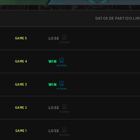
DATOS DE PARTIDO LI
LOSE
GAME
5
WIN
GAME
4
WIN
GAME
3
LOSE
GAME
2
LOSE
GAME
1