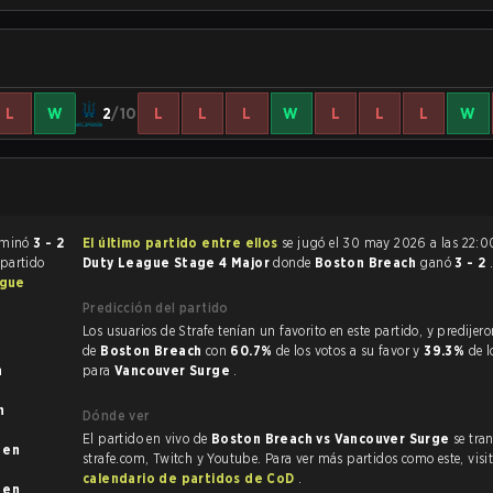
L
W
2
/10
L
L
L
W
L
L
L
W
de Call of Duty terminó
3 - 2
El último partido entre ellos
se jugó el 30 may 2026 a las 22:
 partido
Duty League Stage 4 Major
donde
Boston Breach
ganó
3 - 2
ague
Predicción del partido
Los usuarios de Strafe tenían un favorito en este partido, y predijeron la victoria
de
Boston Breach
con
60.7%
de los votos a su favor y
39.3%
de l
para
Vancouver Surge
.
Dónde ver
El partido en vivo de
Boston Breach vs Vancouver Surge
se tra
n
strafe.com, Twitch y Youtube. Para ver más partidos como este, visit
calendario de partidos de CoD
.
n