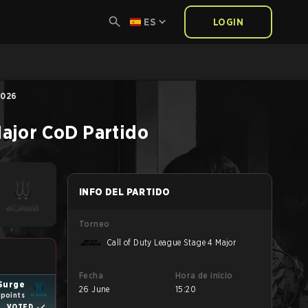
ES
LOGIN
2026
Major
CoD
Partido
INFO DEL PARTIDO
Torneo
Call of Duty League Stage 4 Major
Fecha
Hora de inicio
Surge
26 June
15:20
 points
VOTED