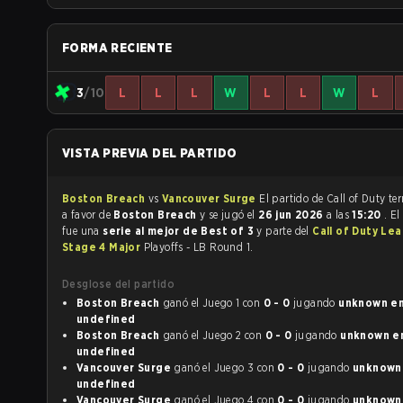
FORMA RECIENTE
3
/10
L
L
L
W
L
L
W
L
VISTA PREVIA DEL PARTIDO
Boston Breach
vs
Vancouver Surge
El partido 
a favor de
Boston Breach
y se jugó el
26 jun 2026
a las
15:20
. El
fue una
serie al mejor de Best of 3
y parte del
Call of Duty Le
Stage 4 Major
Playoffs - LB Round 1.
Desglose del partido
Boston Breach
ganó el Juego 1 con
0 - 0
jugando
unknown en
undefined
Boston Breach
ganó el Juego 2 con
0 - 0
jugando
unknown en
undefined
Vancouver Surge
ganó el Juego 3 con
0 - 0
jugando
unknown e
undefined
Vancouver Surge
ganó el Juego 4 con
0 - 0
jugando
unknown e