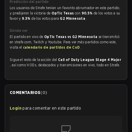
Predicción del partido
Los usuarios de Strafe tenían un favorito abrumador en este partido,
y predijeron la victoria de
OpTic Texas
con
90.5%
de los votos a su
favor y
9.5%
de los votos para
G2 Minnesota
.
Dónde ver
El partido en vivo de
OpTic Texas vs G2 Minnesota
se transmitió
en strafe.com, Twitch y Youtube. Para ver más partidos como este,
visita el
calendario de partidos de CoD
.
Sigue el resto de la acción del
Call of Duty League Stage 4 Major
, así como VODs, destacados y transmisiones en vivo, todo en Strafe.
COMENTARIOS
(
0
)
Login
para comentar en este partido