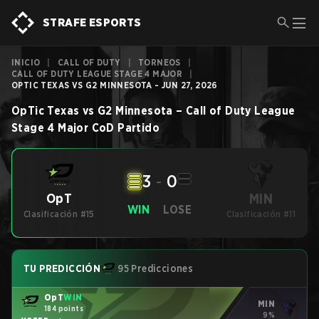
STRAFE ESPORTS
INICIO
|
CALL OF DUTY
|
TORNEOS
|
CALL OF DUTY LEAGUE STAGE 4 MAJOR
|
OPTIC TEXAS VS G2 MINNESOTA - JUN 27, 2026
OpTic Texas
vs
G2 Minnesota
–
Call of Duty League
Stage 4 Major
CoD
Partido
3
-
0
MIN
OpT
WIN
LOSE
Clasificación #15
Clasificación #11
TU PREDICCIÓN
95 Predicciones
OpT
WIN
MIN
184 points
9%