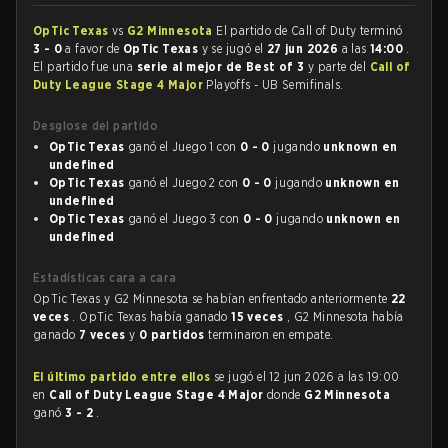
OpTic Texas
vs
G2 Minnesota
El partido de Call of Duty terminó
3 - 0
a favor de
OpTic Texas
y se jugó el
27 jun 2026
a las
14:00
.
El partido fue una
serie al mejor de Best of 3
y parte del
Call of
Duty League Stage 4 Major
Playoffs - UB Semifinals.
Desglose del partido
OpTic Texas
ganó el Juego 1 con
0 - 0
jugando
unknown en
undefined
OpTic Texas
ganó el Juego 2 con
0 - 0
jugando
unknown en
undefined
OpTic Texas
ganó el Juego 3 con
0 - 0
jugando
unknown en
undefined
Estadísticas cara a cara
OpTic Texas y G2 Minnesota se habían enfrentado anteriormente
22
veces
. OpTic Texas había ganado
15 veces
, G2 Minnesota había
ganado
7 veces
y
0 partidos
terminaron en empate.
El último partido entre ellos
se jugó el 12 jun 2026 a las 19:00
en
Call of Duty League Stage 4 Major
donde
G2 Minnesota
ganó
3 - 2
.