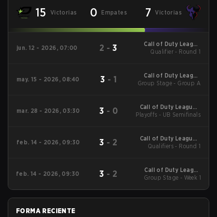
15
0
7
Victorias
Empates
Victorias
Call of Duty League
2
-
3
jun. 12 - 2026, 07:00
Qualifier - Round 1
Stage 4 Major
Qualifiers
Call of Duty League
3
-
1
may. 15 - 2026, 08:40
Group Stage - Group A
Major 3
Call of Duty League -
3
-
0
mar. 28 - 2026, 03:30
Playoffs - UB Semifinals
Call of Duty League
Major 2
Call of Duty League -
3
-
2
feb. 14 - 2026, 09:30
Call of Duty League
Qualifiers - Round 1
Stage 2 Major
Qualifiers
Call of Duty League
3
-
2
feb. 14 - 2026, 09:30
2026 Regular Season
Group Stage - Week 1
Stage 2 Qualifiers
FORMA RECIENTE