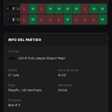
7
/10
L
W
L
W
W
W
W
L
W
W
3
/10
L
W
L
L
L
W
L
L
L
W
INFO DEL PARTIDO
Torneo
Call of Duty League Stage 4 Major
Fecha
Hora de inicio
27 June
14:00
Fase
Ubicación
Playoffs - UB Semifinals
Online
Formato
Best of 3