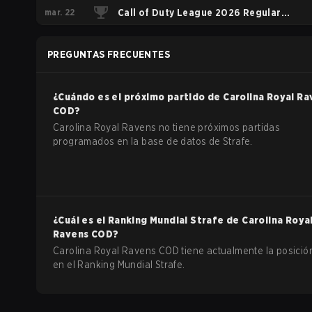
mar. 22
League Stage 2 Major Qualifiers
Call of Duty League 2026 Regular
Season Stage 2 Qualifiers
PREGUNTAS FRECUENTES
¿Cuándo es el próximo partido de
Carolina Royal Ra
COD
?
Carolina Royal Ravens no tiene próximos partidas
programados en la base de datos de Strafe.
¿Cuál es el Ranking Mundial Strafe de
Carolina Roya
Ravens
COD
?
Carolina Royal Ravens COD tiene actualmente la posició
en el Ranking Mundial Strafe.