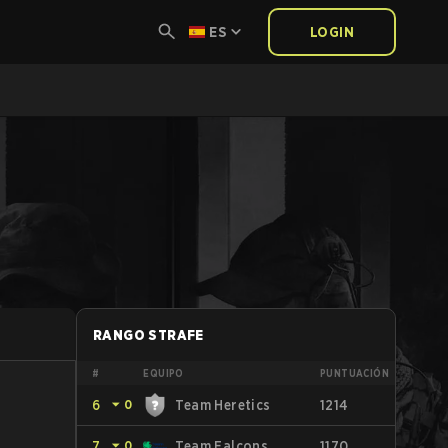
ES
LOGIN
RANGO STRAFE
#
EQUIPO
PUNTUACIÓN
6
⏷
0
Team Heretics
1214
7
⏷
0
Team Falcons
1170