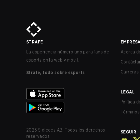
STRAFE
EMPRES
La experiencia número uno para fans de
Acerca de
esports en la web y móvil.
Contácta
Carreras
Strafe, todo sobre esports
LEGAL
Política 
Términos 
2026
Sidledes AB. Todos los derechos
SEGUIR
reservados.