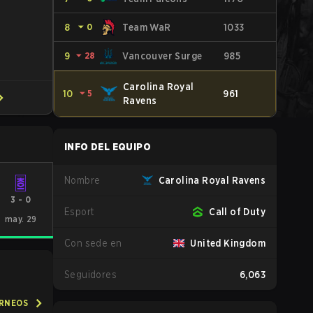
8
⏷
0
Team WaR
1033
9
⏷
28
Vancouver Surge
985
Carolina Royal
10
⏷
5
961
Ravens
INFO DEL EQUIPO
Nombre
Carolina Royal Ravens
3
-
0
Esport
Call of Duty
may. 29
Con sede en
United Kingdom
Seguidores
6,063
ORNEOS