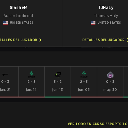
SlasheR
TJHaLy
Austin Liddicoat
Thomas Haly
UNITED STATES
UNITED STATES
TALLES DEL JUGADOR
DETALLES DEL JUGADOR
0
-
3
2
-
3
3
-
2
2
-
3
0
-
3
jun. 21
jun. 14
jun. 13
jun. 05
may. 30
VER TODO EN CURSO ESPORTS T