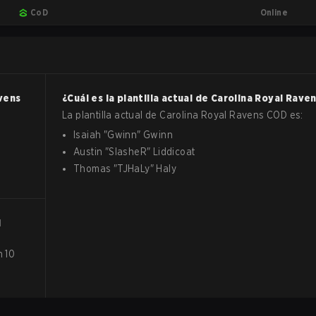
Online
CoD
vens
¿Cuál es la plantilla actual de
Carolina Royal Rave
La plantilla actual de
Carolina Royal Ravens
COD
es:
Isaiah
"
Gwinn
"
Gwinn
Austin
"
SlasheR
"
Liddicoat
Thomas
"
TJHaLy
"
Haly
l
n 10