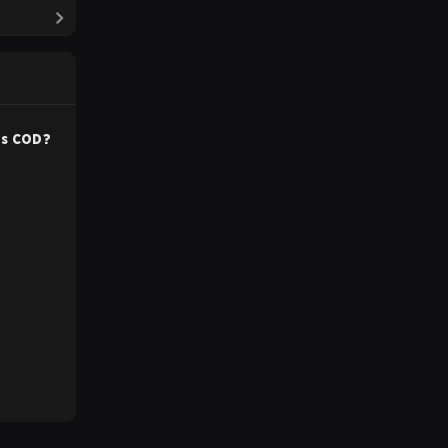
ns
COD
?