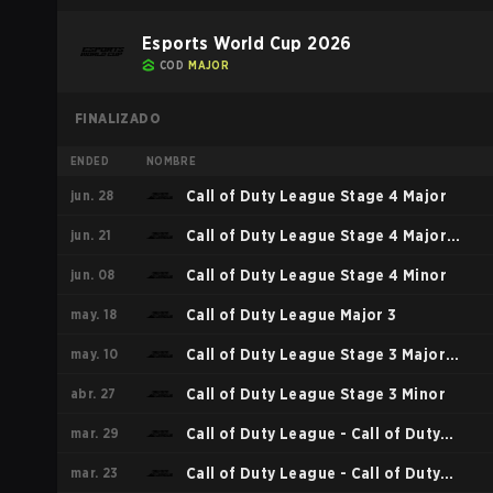
Esports World Cup 2026
COD
MAJOR
FINALIZADO
ENDED
NOMBRE
jun. 28
Call of Duty League Stage 4 Major
jun. 21
Call of Duty League Stage 4 Major
jun. 08
Qualifiers
Call of Duty League Stage 4 Minor
may. 18
Call of Duty League Major 3
may. 10
Call of Duty League Stage 3 Major
abr. 27
Qualifiers
Call of Duty League Stage 3 Minor
mar. 29
Call of Duty League - Call of Duty
mar. 23
League Major 2
Call of Duty League - Call of Duty