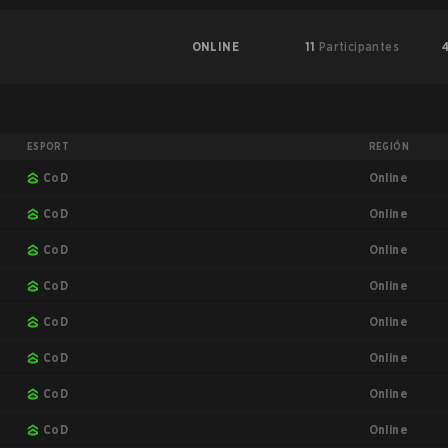
ONLINE
11
Participantes
ESPORT
REGIÓN
Online
CoD
Online
CoD
Online
CoD
Online
CoD
Online
CoD
Online
CoD
Online
CoD
Online
CoD