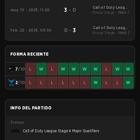
Call of Duty League
3
-
0
may. 10 - 2025, 11:20
2025 Regular Season
Group Stage - Week 2
Stage 4 Qualifiers
Call of Duty League
0
-
3
feb. 22 - 2025, 09:30
2025 Regular Season
Group Stage - Week 2
Stage 2 Qualifiers
FORMA RECIENTE
7
/10
L
W
L
W
W
W
W
L
W
W
2
/10
L
L
L
L
L
L
W
L
L
W
INFO DEL PARTIDO
Torneo
Call of Duty League Stage 4 Major Qualifiers