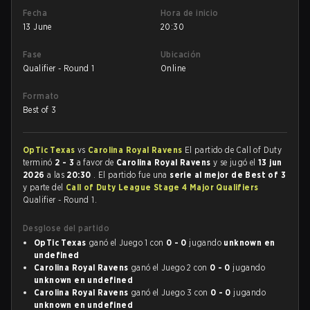
Fecha
Hora de inicio
13 June
20:30
Fase
Ubicación
Qualifier - Round 1
Online
Formato
Best of 3
OpTic Texas
vs
Carolina Royal Ravens
El partido de Call of Duty
terminó
2 - 3
a favor de
Carolina Royal Ravens
y se jugó el
13 jun
2026
a las
20:30
. El partido fue una
serie al mejor de Best of 3
y parte del
Call of Duty League Stage 4 Major Qualifiers
Qualifier - Round 1.
Desglose del partido
OpTic Texas
ganó el Juego 1 con
0 - 0
jugando
unknown en
undefined
Carolina Royal Ravens
ganó el Juego 2 con
0 - 0
jugando
unknown en undefined
Carolina Royal Ravens
ganó el Juego 3 con
0 - 0
jugando
unknown en undefined