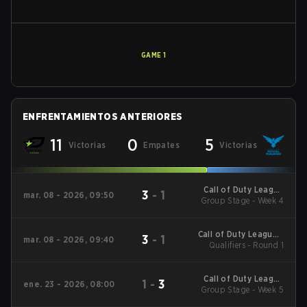
GAME
1
ENFRENTAMIENTOS ANTERIORES
11
0
5
Victorias
Empates
Victorias
Call of Duty League
3
-
1
mar. 08 - 2026, 09:50
2026 Regular Season
Group Stage - Week 4
Stage 2 Qualifiers
Call of Duty League -
3
-
1
mar. 08 - 2026, 09:40
Call of Duty League
Qualifiers - Round 1
Stage 2 Major
Qualifiers
Call of Duty League
1
-
3
ene. 23 - 2026, 08:00
2026 Regular Season
Group Stage - Week 5
Stage 1 Qualifiers