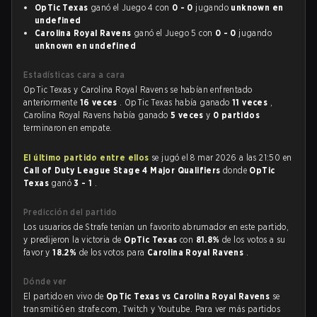
OpTic Texas
ganó el Juego 4 con
0 - 0
jugando
unknown en
undefined
Carolina Royal Ravens
ganó el Juego 5 con
0 - 0
jugando
unknown en undefined
Estadísticas cara a cara
OpTic Texas y Carolina Royal Ravens se habían enfrentado
anteriormente
16 veces
. OpTic Texas había ganado
11 veces
,
Carolina Royal Ravens había ganado
5 veces
y
0 partidos
terminaron en empate.
El último partido entre ellos
se jugó el 8 mar 2026 a las 21:50 en
Call of Duty League Stage 4 Major Qualifiers
donde
OpTic
Texas
ganó
3 - 1
.
Predicción del partido
Los usuarios de Strafe tenían un favorito abrumador en este partido,
y predijeron la victoria de
OpTic Texas
con
81.8%
de los votos a su
favor y
18.2%
de los votos para
Carolina Royal Ravens
.
Dónde ver
El partido en vivo de
OpTic Texas vs Carolina Royal Ravens
se
transmitió en strafe.com, Twitch y Youtube. Para ver más partidos