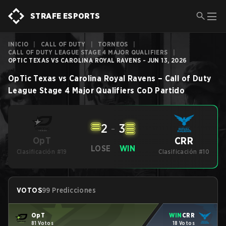
STRAFE ESPORTS
INICIO
|
CALL OF DUTY
|
TORNEOS
|
CALL OF DUTY LEAGUE STAGE 4 MAJOR QUALIFIERS
|
OPTIC TEXAS VS CAROLINA ROYAL RAVENS - JUN 13, 2026
OpTic Texas
vs
Carolina Royal Ravens
–
Call of Duty
League Stage 4 Major Qualifiers
CoD
Partido
2
-
3
CRR
OpT
LOSE
WIN
Clasificación #19
Clasificación #10
VOTOS
99 Predicciones
OpT
WIN
CRR
81 Votos
18 Votos