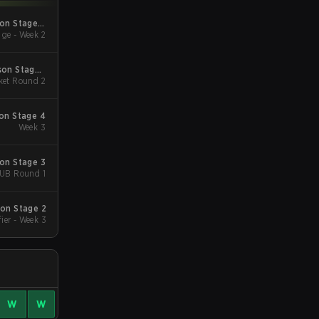
son Stage 2
ge - Week 2
Qualifiers
ge 1
cket Round 2
Major
son Stage 4
Week 3
son Stage 3
 UB Round 1
son Stage 2
fier - Week 3
W
W