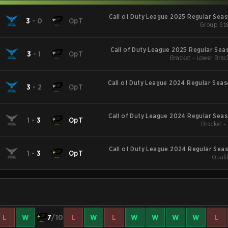
Call of Duty League 2025 Regular Sea
3
-
0
OpT
Group Sta
Call of Duty League 2025 Regular Season Sta
3
-
1
OpT
Bracket - Lower Bra
Call of Duty League 2024 Regular Sea
3
-
2
OpT
Call of Duty League 2024 Regular Sea
1
-
3
OpT
Bracket -
Call of Duty League 2024 Regular Sea
1
-
3
OpT
Quali
L
W
7
/10
L
W
L
W
W
W
W
L