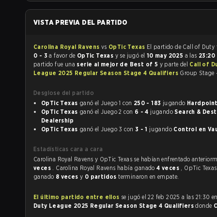
VISTA PREVIA DEL PARTIDO
Carolina Royal Ravens
vs
OpTic Texas
E
0 - 3
a favor de
OpTic Texas
y se jugó el
10 may 2025
a las
23:20
partido fue una
serie al mejor de Best of 5
y parte del
Call of D
League 2025 Regular Season Stage 4 Qualifiers
Group Stage -
Desglose del partido
OpTic Texas
ganó el Juego 1 con
250 - 183
jugando
OpTic Texas
ganó el Juego 2 con
6 - 4
jugando
Search & Destro
Dealership
OpTic Texas
ganó el Juego 3 con
3 - 1
jugando
Control e
Estadísticas cara a cara
Carolina Royal Ravens y OpTic Texas se habían enfrentado
veces
. Carolina Royal Ravens había ganado
4 veces
, OpTic Texa
ganado
8 veces
y
0 partidos
terminaron en empate.
El último partido entre ellos
se jugó el 22 feb 2025 a las 21:30 e
Duty League 2025 Regular Season Stage 4 Qualifiers
donde
C