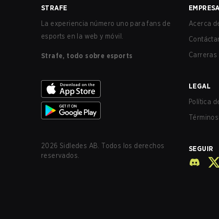
STRAFE
EMPRES
La experiencia número uno para fans de
Acerca de
esports en la web y móvil.
Contácta
Carreras
Strafe, todo sobre esports
LEGAL
Política 
Términos 
2026
Sidledes AB. Todos los derechos
SEGUIR
reservados.