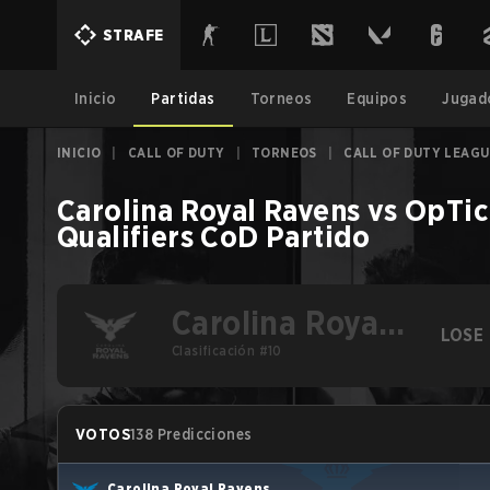
STRAFE
Inicio
Partidas
Torneos
Equipos
Jugad
INICIO
|
CALL OF DUTY
|
TORNEOS
|
CALL OF DUTY LEAGU
Carolina Royal Ravens
vs
OpTic
Qualifiers
CoD
Partido
Carolina Royal
LOSE
Ravens
Clasificación #10
VOTOS
138 Predicciones
Carolina Royal Ravens