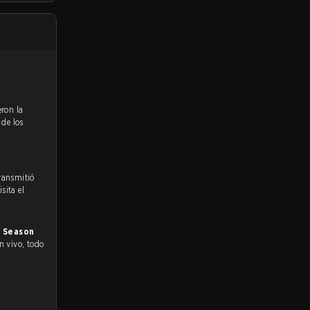
%
de los
transmitió
sita el
r Season