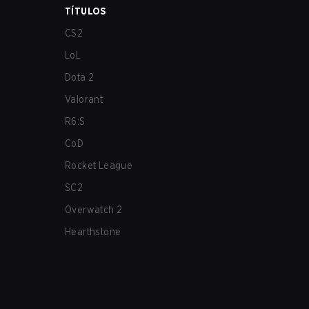
TÍTULOS
CS2
LoL
Dota 2
Valorant
R6:S
CoD
Rocket League
SC2
Overwatch 2
Hearthstone