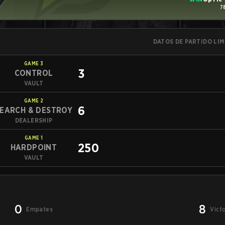
7
DATOS DE PARTIDO LI
GAME
3
3
CONTROL
VAULT
GAME
2
6
EARCH & DESTROY
DEALERSHIP
GAME
1
250
HARDPOINT
VAULT
0
8
Empates
Vict