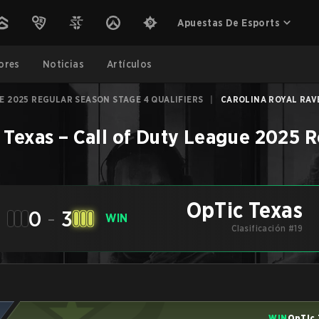
Apuestas De Esports
ores
Noticias
Artículos
E 2025 REGULAR SEASON STAGE 4 QUALIFIERS
|
CAROLINA ROYAL RAVE
 Texas
–
Call of Duty League 2025 R
OpTic Texas
0
-
3
WIN
Clasificación #19
WIN
OpTic 