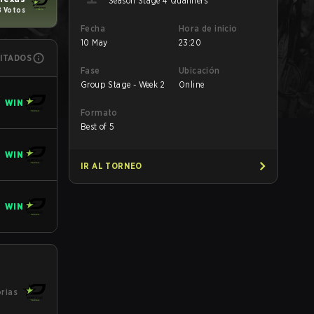
Season Stage 4 Qualifiers
8 Votos
Fecha
Hora de inicio
10 May
23:20
MITADOS
Fase
Ubicación
Group Stage - Week 2
Online
WIN
Formato
Best of 5
WIN
IR AL TORNEO
WIN
orias