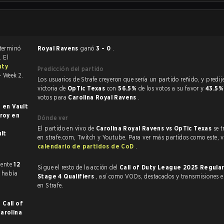
l partido de Call of Duty terminó
Royal Ravens
ganó
3 - 0
.
. El
uty
Predicción del partido
 Week 2.
Los usuarios de Strafe creyeron que sería un partido reñido, y predijeron la
victoria de
OpTic Texas
con
56.5%
de los votos a su favor y
43.5
votos para
Carolina Royal Ravens
.
Hardpoint en Vault
y en
Dónde ver
El partido en vivo de
Carolina Royal Ravens vs OpTic Texas
se 
n Vault
en strafe.com, Twitch y Youtube. Para ver más partidos como este, vi
calendario de partidos de CoD
.
 anteriormente
12
Sigue el resto de la acción del
Call of Duty League 2025 Regula
s había
Stage 4 Qualifiers
, así como VODs, destacados y transmisiones en vivo, todo
en Strafe.
n
Call of
arolina