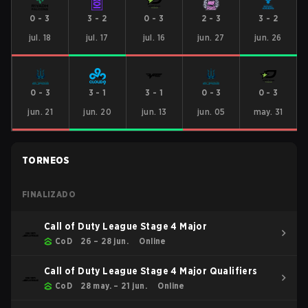
0
-
3
3
-
2
0
-
3
2
-
3
3
-
2
jul. 18
jul. 17
jul. 16
jun. 27
jun. 26
0
-
3
3
-
1
3
-
1
0
-
3
0
-
3
jun. 21
jun. 20
jun. 13
jun. 05
may. 31
TORNEOS
FINALIZADO
Call of Duty League Stage 4 Major
CoD
26 – 28 jun.
Online
Call of Duty League Stage 4 Major Qualifiers
CoD
28 may. – 21 jun.
Online