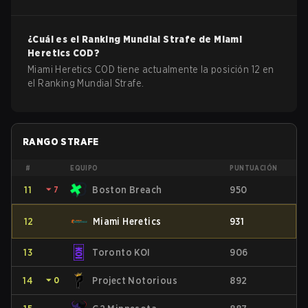
¿Cuál es el Ranking Mundial Strafe de
Miami
Heretics
COD
?
Miami Heretics COD tiene actualmente la posición 12 en
el Ranking Mundial Strafe.
RANGO STRAFE
#
EQUIPO
PUNTUACIÓN
11
⏷
7
Boston Breach
950
12
Miami Heretics
931
13
Toronto KOI
906
14
⏷
0
Project Notorious
892