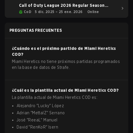
Call of Duty League 2026 Regular Season
Stage 1 Qualifiers
CoD
5 dic. 2025 – 25 ene. 2026
Online
PREGUNTAS FRECUENTES
¿Cuándo es el próximo partido de
Miami Heretics
COD
?
Miami Heretics no tiene próximos partidas programados
en la base de datos de Strafe.
¿Cuál es la plantilla actual de
Miami Heretics
COD
?
La plantilla actual de
Miami Heretics
COD
es:
Alejandro
"
Lucky
"
López
Adrian
"
MettalZ
"
Serrano
José
"
ReeaL
"
Manuel
David
"
RenKoR
"
Isern