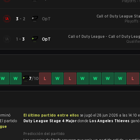
Playoffs -
Call of Duty League St
3
-
2
OpT
Playoffs 
Call of Duty League - Call of Duty Lea
1
-
3
OpT
Qualifie
Major
W
W
7
/10
L
W
L
W
W
W
W
L
ido de Call of Duty terminó
El último partido entre ellos
se jugó el 28 jun 2026 a las 14:10 
 El partido
Duty League Stage 4 Major
donde
Los Angeles Thieves
gan
ague
Predicción del partido