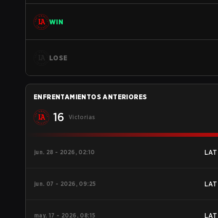
WIN
LOSE
ENFRENTAMIENTOS ANTERIORES
16
Victorias
jun. 28 - 2026, 02:10
LAT
jun. 07 - 2026, 09:25
LAT
may. 17 - 2026, 08:15
LAT