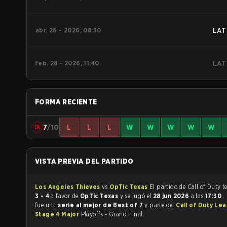
abr. 26 - 2026, 08:30
LAT
feb. 28 - 2026, 11:40
LAT
FORMA RECIENTE
7
/10
L
L
L
W
W
W
W
W
VISTA PREVIA DEL PARTIDO
Los Angeles Thieves
vs
OpTic Texas
El part
3 - 4
a favor de
OpTic Texas
y se jugó el
28 jun 2026
a las
17:30
.
fue una
serie al mejor de Best of 7
y parte del
Call of Duty Le
Stage 4 Major
Playoffs - Grand Final.