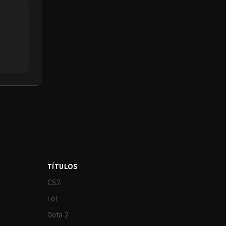
TÍTULOS
CS2
LoL
Dota 2