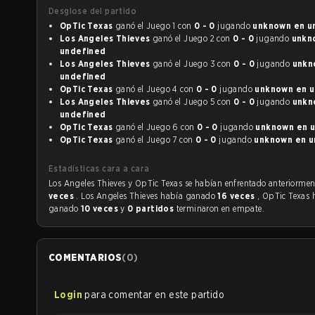
Desglose del partido
OpTic Texas
ganó el Juego 1 con
0 - 0
jugando
unk
Los Angeles Thieves
ganó el Juego 2 con
0 - 0
jugando
unkno
undefined
Los Angeles Thieves
ganó el Juego 3 con
0 - 0
jugando
unkno
undefined
OpTic Texas
ganó el Juego 4 con
0 - 0
jugando
un
Los Angeles Thieves
ganó el Juego 5 con
0 - 0
jugando
unkno
undefined
OpTic Texas
ganó el Juego 6 con
0 - 0
jugando
un
OpTic Texas
ganó el Juego 7 con
0 - 0
jugando
un
Estadísticas cara a cara
Los Angeles Thieves y OpTic Texas se habían enfrentado anteri
veces
. Los Angeles Thieves había ganado
16 veces
, OpTic Texas 
ganado
10 veces
y
0 partidos
terminaron en empate.
COMENTARIOS
(
0
)
Login
para comentar en este partido