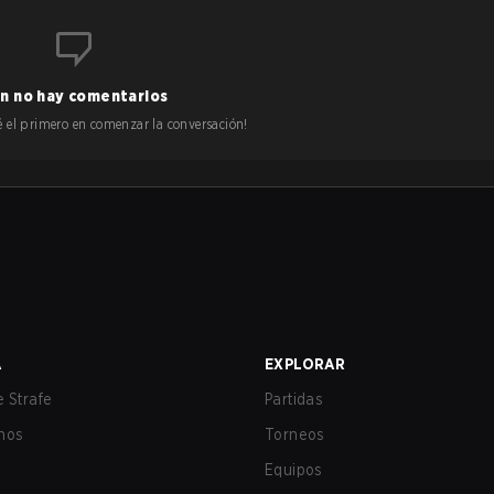
n no hay comentarios
 sé el primero en comenzar la conversación!
A
EXPLORAR
 Strafe
Partidas
nos
Torneos
Equipos