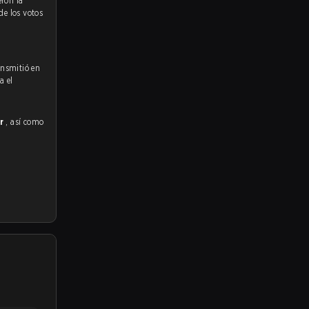
de los votos
ansmitió en
a el
or
, así como