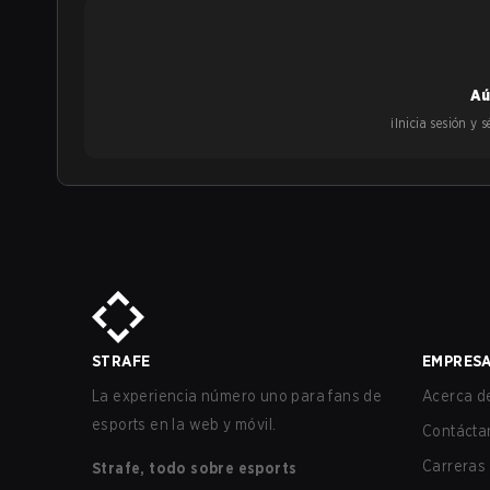
Aú
¡Inicia sesión y
STRAFE
EMPRES
La experiencia número uno para fans de
Acerca de
esports en la web y móvil.
Contácta
Carreras
Strafe, todo sobre esports