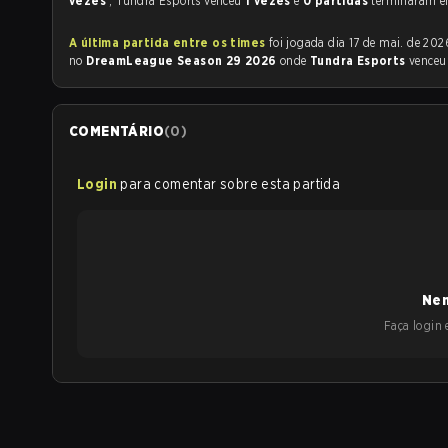
vezes
, Tundra Esports venceu
1 vezes
e
0 partidas
terminaram e
A última partida entre os times
foi jogada dia 17 de mai. de 2026 às 13:40
no
DreamLeague Season 29 2026
onde
Tundra Esports
vence
COMENTÁRIO
(
0
)
Login
para comentar sobre esta partida
Nen
Faça login e