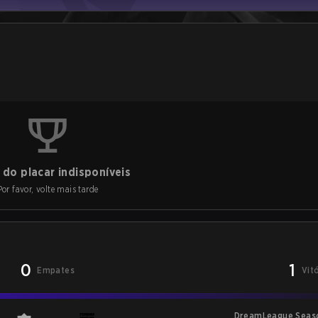
do placar indisponíveis
Por favor, volte mais tarde
0
1
Empates
Vit
DreamLeague Seas