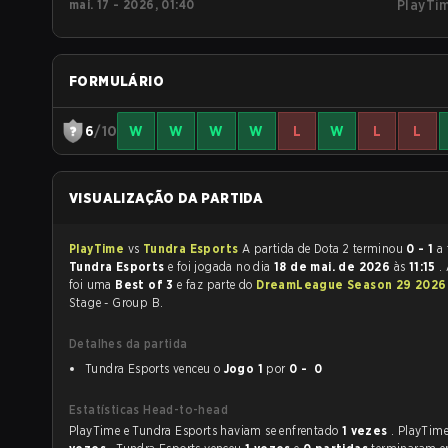
mai. 17 - 2026, 01:40
PlayTi
FORMULÁRIO
6
/10
W
W
W
W
L
W
L
L
VISUALIZAÇÃO DA PARTIDA
PlayTime
vs
Tundra Esports
A partida de Dota 2 terminou
0 - 1
a 
Tundra Esports
e foi jogada no dia
18 de mai. de 2026
às
11:15
.
foi uma
Best of 3
e faz parte do
DreamLeague Season 29 202
Stage - Group B.
Detalhes da partida
Tundra Esports venceu o
Jogo 1
por
0 - 0
Estatísticas Head-to-head
PlayTime e Tundra Esports haviam se enfrentado
1 vezes
. PlayTim