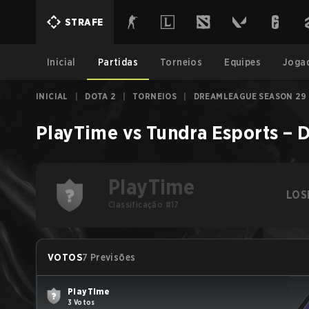
STRAFE
Inicial
Partidas
Torneios
Equipes
Joga
INICIAL
|
DOTA 2
|
TORNEIOS
|
DREAMLEAGUE SEASON 29
PlayTime
vs
Tundra Esports
–
D
PlayTime
LOS
Classificação #17
VOTOS
7 Previsões
PlayTime
3 Votos