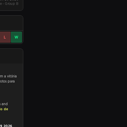
e - Group B
L
W
votos para
h and
io de
29 2026
,