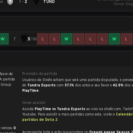
me
1
-
2
TUND
Group Stag
W
T
3
/10
L
L
W
L
L
L
W
L
Previsão da partida
favor de
 A partida
Usuários da Strafe acham que será uma partida disputada, e preveem a vitória
6
Group
do
Tundra Esports
com
57.1%
dos votos a seu favor e
42.9%
dos 
PlayTime
.
Onde assistir
Assista
PlayTime vs Tundra Esports
ao vivo na strafe.com, Twitc
Youtube. Para assistir a mais partidas como esta, visite o
Calendár
partidas de Dota 2
.
e venceu
0
Acompanhe toda a ação que acontece no
DreamLeague Season 