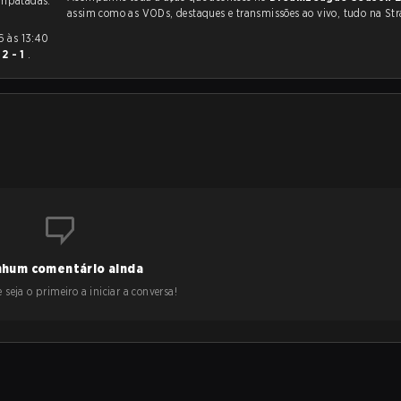
mpatadas.
assim como as VODs, destaques e transmissões ao vivo, tudo na Str
u
2 - 1
.
hum comentário ainda
 seja o primeiro a iniciar a conversa!