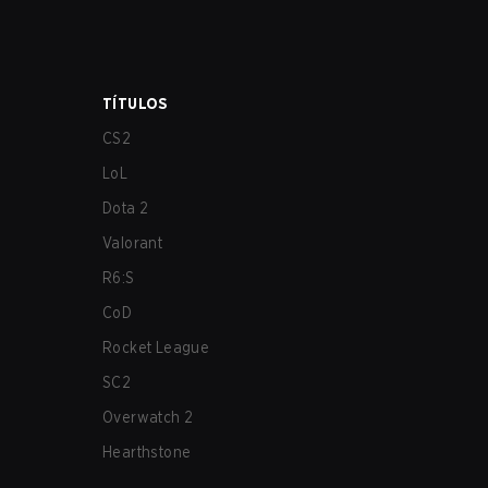
TÍTULOS
CS2
LoL
Dota 2
Valorant
R6:S
CoD
Rocket League
SC2
Overwatch 2
Hearthstone