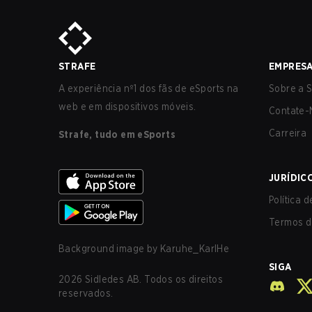
STRAFE
EMPRES
A experiência nº1 dos fãs de eSports na
Sobre a S
web e em dispositivos móveis.
Contate-
Carreira
Strafe, tudo em eSports
JURÍDIC
Política 
Termos d
Background image by
Karuhe_KarlHe
SIGA
2026
Sidledes AB. Todos os direitos
reservados.