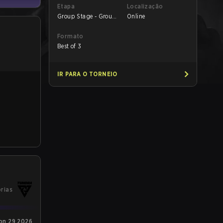
Etapa
Localização
Group Stage - Group
Online
B
Formato
Best of 3
IR PARA O TORNEIO
órias
on 29 2026