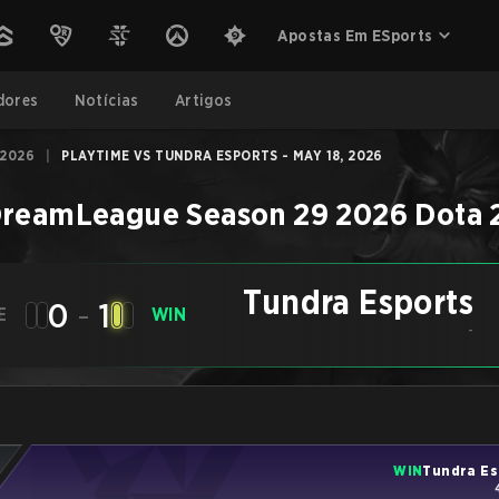
Apostas Em ESports
dores
Notícias
Artigos
 2026
|
PLAYTIME VS TUNDRA ESPORTS - MAY 18, 2026
reamLeague Season 29 2026
Dota 
Tundra Esports
0
-
1
E
WIN
-
WIN
Tundra Es