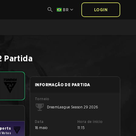
BR
LOGIN
2
Partida
INFORMAÇÃO DE PARTIDA
Torneio
DreamLeague Season 29 2026
Data
Hora de início
18 maio
11:15
ports
4 Votos