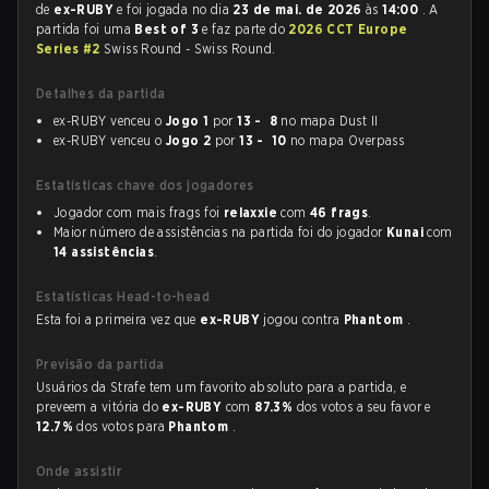
de
ex-RUBY
e foi jogada no dia
23 de mai. de 2026
às
14:00
. A
partida foi uma
Best of 3
e faz parte do
2026 CCT Europe
Series #2
Swiss Round - Swiss Round.
Detalhes da partida
ex-RUBY venceu o
Jogo 1
por
13 - 8
no mapa Dust II
ex-RUBY venceu o
Jogo 2
por
13 - 10
no mapa Overpass
Estatísticas chave dos jogadores
Jogador com mais frags foi
relaxxie
com
46 frags
.
Maior número de assistências na partida foi do jogador
Kunai
com
14 assistências
.
Estatísticas Head-to-head
Esta foi a primeira vez que
ex-RUBY
jogou contra
Phantom
.
Previsão da partida
Usuários da Strafe tem um favorito absoluto para a partida, e
preveem a vitória do
ex-RUBY
com
87.3%
dos votos a seu favor e
12.7%
dos votos para
Phantom
.
Onde assistir