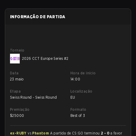
INFORMAÇÃO DE PARTIDA
Torneio
2026 CCT Europe Series #2
Data
Hora de início
23 maio
14:00
Etapa
Localização
Swiss Round - Swiss Round
EU
Premiação
Formato
$
25000
Best of 3
ex-RUBY
vs
Phantom
A partida de CS:GO terminou
2 - 0
a favor