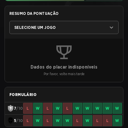
RESUMO DA PONTUAÇÃO
SELECIONE UM JOGO
Dados do placar indisponíveis
Por favor, volte mais tarde
FORMULÁRIO
7
/10
L
W
L
W
L
W
W
W
W
W
5
/10
L
W
L
W
W
L
W
L
L
W