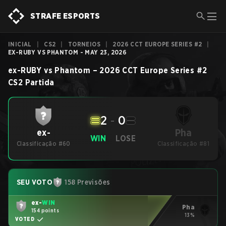
STRAFE ESPORTS
INICIAL
|
CS2
|
TORNEIOS
|
2026 CCT EUROPE SERIES #2
|
EX-RUBY VS PHANTOM - MAY 23, 2026
ex-RUBY
vs
Phantom
–
2026 CCT Europe Series #2
CS2
Partida
2
-
0
Pha
ex-
WIN
LOSE
Classificação #60
Classificação #81
SEU VOTO
158 Previsões
ex-
WIN
Pha
154 points
13%
VOTED