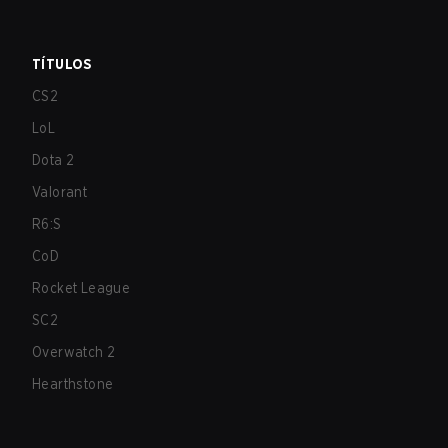
TÍTULOS
CS2
LoL
Dota 2
Valorant
R6:S
CoD
Rocket League
SC2
Overwatch 2
Hearthstone