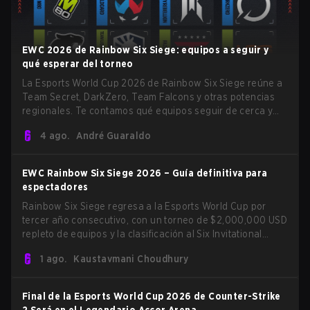
EWC 2026 de Rainbow Six Siege: equipos a seguir y
qué esperar del torneo
La Esports World Cup 2026 de Rainbow Six Siege reúne a
Team Secret, DarkZero, Team Falcons y otras potencias
regionales. Te contamos qué equipos seguir de cerca y
qué esperar del torneo en París.
4 ago.
André Guaraldo
EWC Rainbow Six Siege 2026 – Guía definitiva para
espectadores
Rainbow Six Siege regresa a la Esports World Cup por
tercer año consecutivo, con un torneo de $2,000,000 USD
repleto de equipos y la clasificación al Six Invitational
2027 en juego. Tras los títulos de Team BDS y Team
1 ago.
Kaustavmani Choudhury
Secret en ediciones anteriores, 2026 continúa el legado
del evento como una de las mayores etapas
internacionales de Siege.
Final de la Esports World Cup 2026 de Counter-Strike