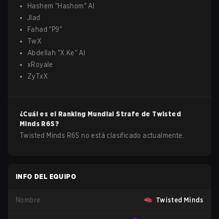
Hashem
"
Hashom
"
Al
Jlad
Fahad
"
P9
"
TwX
Abdellah
"
X.Ke
"
Al
xRoyale
ZyTxX
¿Cuál es el Ranking Mundial Strafe de
Twisted
Minds
R6S
?
Twisted Minds R6S no está clasificado actualmente.
INFO DEL EQUIPO
Nombre
Twisted Minds