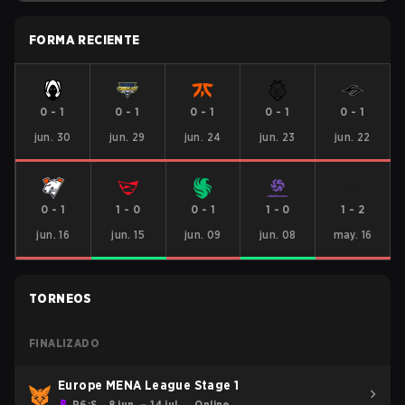
FORMA RECIENTE
0
-
1
0
-
1
0
-
1
0
-
1
0
-
1
jun. 30
jun. 29
jun. 24
jun. 23
jun. 22
0
-
1
1
-
0
0
-
1
1
-
0
1
-
2
jun. 16
jun. 15
jun. 09
jun. 08
may. 16
TORNEOS
FINALIZADO
Europe MENA League Stage 1
R6:S
8 jun. – 14 jul.
Online