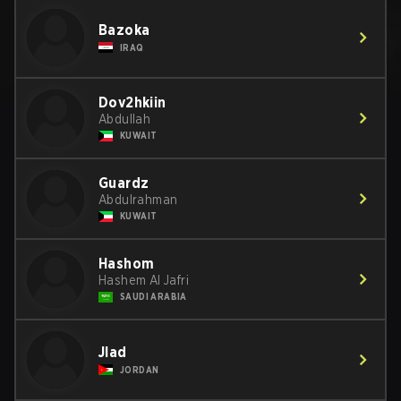
Bazoka
IRAQ
Dov2hkiin
Abdullah
KUWAIT
Guardz
Abdulrahman
KUWAIT
Hashom
Hashem Al Jafri
SAUDI ARABIA
Jlad
JORDAN