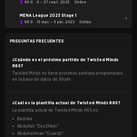
R6:S
6 – 27 sept. 2023
Online
MENA League 2023 Stage 1
R6:S
15 mar. – 5 abr. 2023
Online
PREGUNTAS FRECUENTES
¿Cuándo es el próximo partido de
Twisted Minds
R6S
?
Twisted Minds no tiene próximos partidas programados
en la base de datos de Strafe.
¿Cuál es la plantilla actual de
Twisted Minds
R6S
?
La plantilla actual de
Twisted Minds
R6S
es:
Bazoka
Abdullah
"
Dov2hkiin
"
Abdulrahman
"
Guardz
"