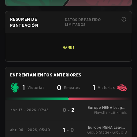
RESUMEN DE
DATOS DE PARTIDO
LIMITADOS
PUNTUACIÓN
GAME
1
ENFRENTAMIENTOS ANTERIORES
1
0
1
Victorias
Empates
Victorias
Europe MENA League
0
-
2
abr. 17 - 2026, 07:45
Playoffs - LB Finals
- Europe MENA
League Kickoff
Europe MENA League
1
-
0
abr. 06 - 2026, 05:40
Group Stage - Group B
- Europe MENA