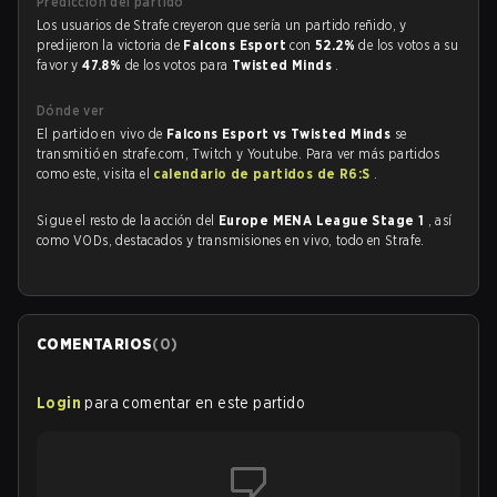
Predicción del partido
Los usuarios de Strafe creyeron que sería un partido reñido, y
predijeron la victoria de
Falcons Esport
con
52.2%
de los votos a su
favor y
47.8%
de los votos para
Twisted Minds
.
Dónde ver
El partido en vivo de
Falcons Esport vs Twisted Minds
se
transmitió en strafe.com, Twitch y Youtube. Para ver más partidos
como este, visita el
calendario de partidos de R6:S
.
Sigue el resto de la acción del
Europe MENA League Stage 1
, así
como VODs, destacados y transmisiones en vivo, todo en Strafe.
COMENTARIOS
(
0
)
Login
para comentar en este partido