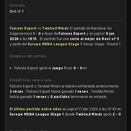
Formato
Best of 3
Falcons Esport
vs
Twisted Minds
El partido de Rainbow Six
Siege terminó
1 - 0
a favor de
Falcons Esport
y se jugó el
9 jun
2026
a las
18:15
. El partido fue una
serie al mejor de Best of 3
y parte del
Europe MENA League Stage 1
Group Stage - Round 1.
Desglose del partido
Falcons Esport ganó el
Juego 1
con
0 - 0
en
Estadísticas cara a cara
Falcons Esport y Twisted Minds se habían enfrentado anteriormente
2 veces
. Falcons Esport había ganado
1 veces
, Twisted Minds
había ganado
1 veces
y
0 partidos
terminaron en empate.
El último partido entre ellos
se jugó el 17 abr 2026 a las 19:45 en
Europe MENA League Stage 1
donde
Twisted Minds
ganó
2 - 0
.