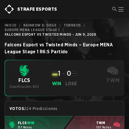
STRAFE ESPORTS
INICIO
|
RAINBOW 6: SIEGE
|
TORNEOS
|
EUROPE MENA LEAGUE STAGE 1
|
FALCONS ESPORT VS TWISTED MINDS - JUN 9, 2026
Falcons Esport
vs
Twisted Minds
–
Europe MENA
League Stage 1
R6:S
Partido
1
-
0
TWM
FLCS
WIN
LOSE
Clasificación #32
-
VOTOS
224 Predicciones
FLCS
WIN
TWM
117 Votos
107 Votos