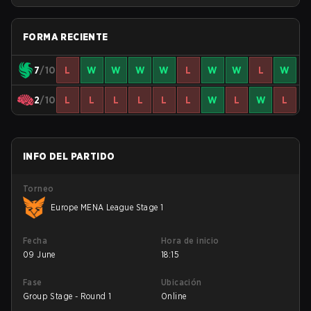
League Kickoff
FORMA RECIENTE
7
/10
L
W
W
W
W
L
W
W
L
W
2
/10
L
L
L
L
L
L
W
L
W
L
INFO DEL PARTIDO
Torneo
Europe MENA League Stage 1
Fecha
Hora de inicio
09 June
18:15
Fase
Ubicación
Group Stage - Round 1
Online