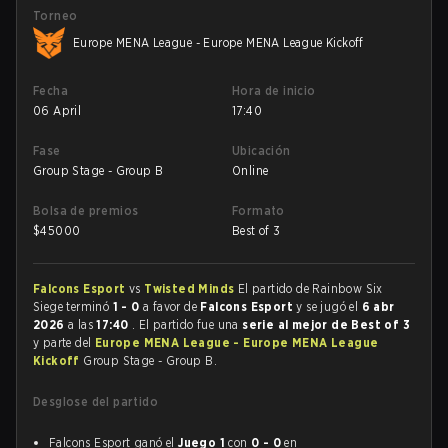
Torneo
Europe MENA League - Europe MENA League Kickoff
Fecha
Hora de inicio
06 April
17:40
Fase
Ubicación
Group Stage - Group B
Online
Bolsa de premios
Formato
$
45000
Best of 3
Falcons Esport
vs
Twisted Minds
El partido de Rainbow Six
Siege terminó
1 - 0
a favor de
Falcons Esport
y se jugó el
6 abr
2026
a las
17:40
. El partido fue una
serie al mejor de Best of 3
y parte del
Europe MENA League - Europe MENA League
Kickoff
Group Stage - Group B.
Desglose del partido
Falcons Esport ganó el
Juego 1
con
0 - 0
en