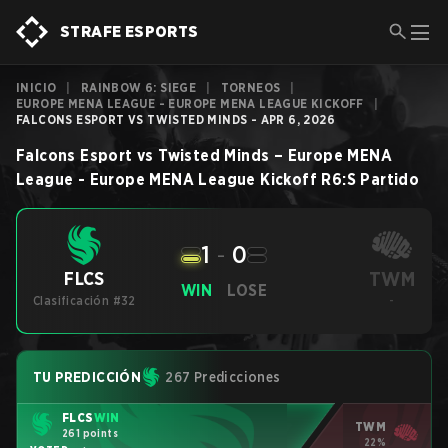
STRAFE ESPORTS
INICIO
|
RAINBOW 6: SIEGE
|
TORNEOS
|
EUROPE MENA LEAGUE - EUROPE MENA LEAGUE KICKOFF
|
FALCONS ESPORT VS TWISTED MINDS - APR 6, 2026
Falcons Esport
vs
Twisted Minds
–
Europe MENA
League - Europe MENA League Kickoff
R6:S
Partido
1
-
0
TWM
FLCS
WIN
LOSE
Clasificación #32
-
TU PREDICCIÓN
267 Predicciones
FLCS
WIN
TWM
261 points
22%