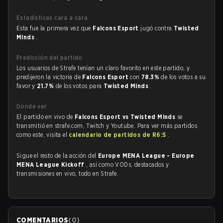
Estadísticas cara a cara
Esta fue la primera vez que
Falcons Esport
jugó contra
Twisted
Minds
.
Predicción del partido
Los usuarios de Strafe tenían un claro favorito en este partido, y
predijeron la victoria de
Falcons Esport
con
78.3%
de los votos a su
favor y
21.7%
de los votos para
Twisted Minds
.
Dónde ver
El partido en vivo de
Falcons Esport vs Twisted Minds
se
transmitió en strafe.com, Twitch y Youtube. Para ver más partidos
como este, visita el
calendario de partidos de R6:S
.
Sigue el resto de la acción del
Europe MENA League - Europe
MENA League Kickoff
, así como VODs, destacados y
transmisiones en vivo, todo en Strafe.
COMENTARIOS
(
0
)