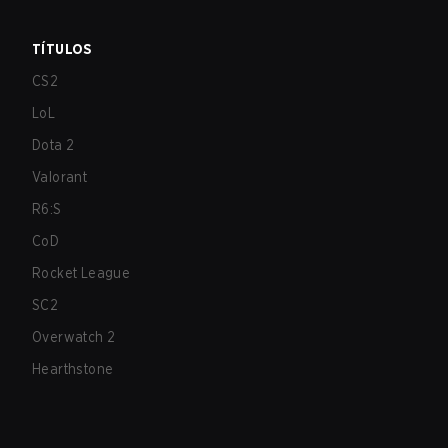
TÍTULOS
CS2
LoL
Dota 2
Valorant
R6:S
CoD
Rocket League
SC2
Overwatch 2
Hearthstone