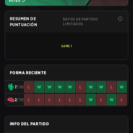
VOTED
RESUMEN DE
DATOS DE PARTIDO
LIMITADOS
PUNTUACIÓN
GAME
1
FORMA RECIENTE
7
/10
L
W
W
W
W
L
W
W
L
W
2
/10
L
L
L
L
L
L
W
L
W
L
INFO DEL PARTIDO