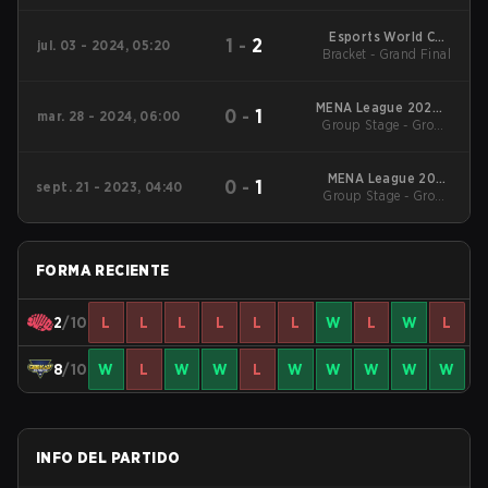
Stage
Esports World Cup
1
-
2
jul. 03 - 2024, 05:20
Bracket - Grand Final
2024: MENA
MENA League 2024 -
0
-
1
mar. 28 - 2024, 06:00
Group Stage - Group
Stage 1
Stage
MENA League 2023
0
-
1
sept. 21 - 2023, 04:40
Group Stage - Group
Stage 2
Stage
FORMA RECIENTE
2
/10
L
L
L
L
L
L
W
L
W
L
8
/10
W
L
W
W
L
W
W
W
W
W
INFO DEL PARTIDO