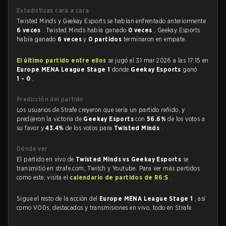
Estadísticas cara a cara
Twisted Minds y Geekay Esports se habían enfrentado anteriormente
6 veces
. Twisted Minds había ganado
0 veces
, Geekay Esports
había ganado
6 veces
y
0 partidos
terminaron en empate.
El último partido entre ellos
se jugó el 31 mar 2026 a las 17:15 en
Europe MENA League Stage 1
donde
Geekay Esports
ganó
1 - 0
.
Predicción del partido
Los usuarios de Strafe creyeron que sería un partido reñido, y
predijeron la victoria de
Geekay Esports
con
56.6%
de los votos a
su favor y
43.4%
de los votos para
Twisted Minds
.
Dónde ver
El partido en vivo de
Twisted Minds vs Geekay Esports
se
transmitió en strafe.com, Twitch y Youtube. Para ver más partidos
como este, visita el
calendario de partidos de R6:S
.
Sigue el resto de la acción del
Europe MENA League Stage 1
, así
como VODs, destacados y transmisiones en vivo, todo en Strafe.