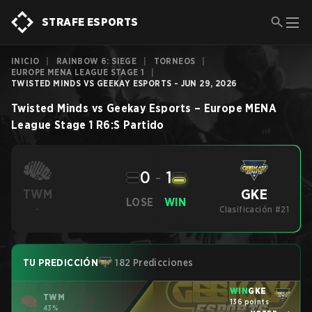
STRAFE ESPORTS
INICIO
|
RAINBOW 6: SIEGE
|
TORNEOS
|
EUROPE MENA LEAGUE STAGE 1
|
TWISTED MINDS VS GEEKAY ESPORTS - JUN 29, 2026
Twisted Minds
vs
Geekay Esports
–
Europe MENA
League Stage 1
R6:S
Partido
0
-
1
GKE
TWM
LOSE
WIN
-
Clasificación #21
TU PREDICCIÓN
182 Predicciones
WIN
GKE
TWM
136 points
43%