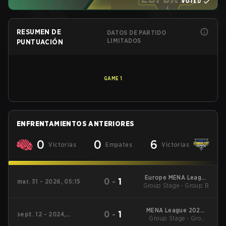
VOTED
RESUMEN DE
DATOS DE PARTIDO
LIMITADOS
PUNTUACIÓN
GAME
1
ENFRENTAMIENTOS ANTERIORES
0
0
6
Victorias
Empates
Victorias
Europe MENA League
0
-
1
mar. 31 - 2026, 05:15
Group Stage - Group B
- Europe MENA
League Kickoff
MENA League 2024 -
0
-
1
sept. 12 - 2024,
Group Stage - Group
Stage 2
06:00