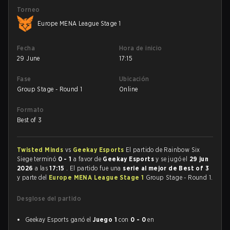
Torneo
Europe MENA League Stage 1
Fecha
Hora de inicio
29 June
17:15
Fase
Ubicación
Group Stage - Round 1
Online
Formato
Best of 3
Twisted Minds
vs
Geekay Esports
El partido de Rainbow Six
Siege terminó
0 - 1
a favor de
Geekay Esports
y se jugó el
29 jun
2026
a las
17:15
. El partido fue una
serie al mejor de Best of 3
y parte del
Europe MENA League Stage 1
Group Stage - Round 1.
Desglose del partido
Geekay Esports ganó el
Juego 1
con
0 - 0
en