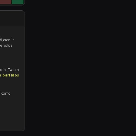
os votos
.com, Twitch
e partidos
sí como