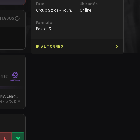
Fase
Ubicación
Group Stage - Round
Online
1
MITADOS
Formato
Best of 3
IR AL TORNEO
orias
ENA League
e - Group A
Kickoff
L
W