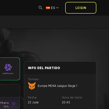
ES
LOGIN
INFO DEL PARTIDO
Torneo
Europe MENA League Stage 1
Fecha
Hora de inicio
23 June
20:45
ifters
78%