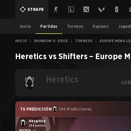
STRAFE
Inicio
Partidas
Torneos
Equipos
Jugad
INICIO
|
RAINBOW 6: SIEGE
|
TORNEOS
|
EUROPE MENA LE
Heretics
vs
Shifters
–
Europe M
Heretics
LOS
-
TU PREDICCIÓN
194 Predicciones
Heretics
234 points
VOTED