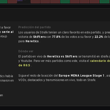
Predicción del partido
1
a favor
na
serie al
Los usuarios de Strafe tenían un claro favorito en este partido, y predijeron la
Group
victoria de
Shifters
con
77.8%
de los votos a su favor y
22.2%
de l
para
Heretics
.
Dónde ver
El partido en vivo de
Heretics vs Shifters
se transmitió en strafe
y Youtube. Para ver más partidos como este, visita el
calendario d
de R6:S
.
Sigue el resto de la acción del
Europe MENA League Stage 1
, a
etics había
VODs, destacados y transmisiones en vivo, todo en Strafe.
minaron en
 en