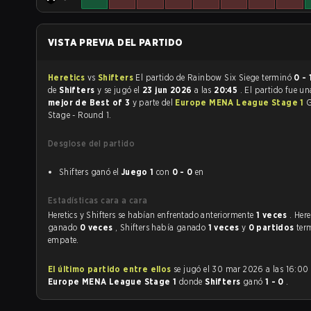
VISTA PREVIA DEL PARTIDO
Heretics
vs
Shifters
El partido de Rainbow Six Siege terminó
0 - 
de
Shifters
y se jugó el
23 jun 2026
a las
20:45
. El partido fue u
mejor de Best of 3
y parte del
Europe MENA League Stage 1
Stage - Round 1.
Desglose del partido
Shifters ganó el
Juego 1
con
0 - 0
en
Estadísticas cara a cara
Heretics y Shifters se habían enfrentado anteriormente
1 veces
. Her
ganado
0 veces
, Shifters había ganado
1 veces
y
0 partidos
ter
empate.
El último partido entre ellos
se jugó el 30 mar 2026 a las 16:00
Europe MENA League Stage 1
donde
Shifters
ganó
1 - 0
.