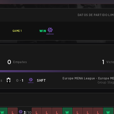
DATOS DE PARTIDO LI
WIN
GAME
1
0
1
Empates
Vict
Europe MENA League - Europe M
cs
0
-
1
SHFT
Group Stag
W
L
3
/10
L
L
L
W
L
L
L
W