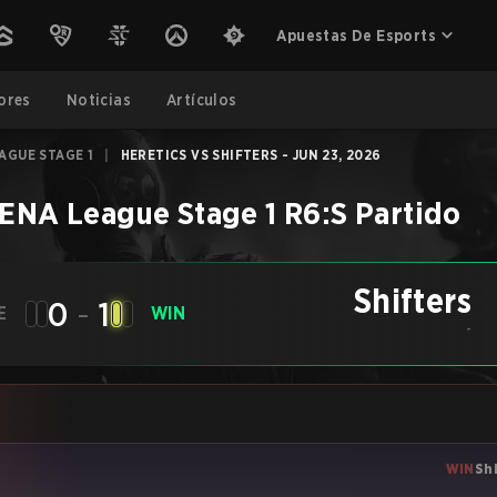
Apuestas De Esports
ores
Noticias
Artículos
AGUE STAGE 1
|
HERETICS VS SHIFTERS - JUN 23, 2026
ENA League Stage 1
R6:S
Partido
Shifters
0
-
1
E
WIN
-
WIN
Sh