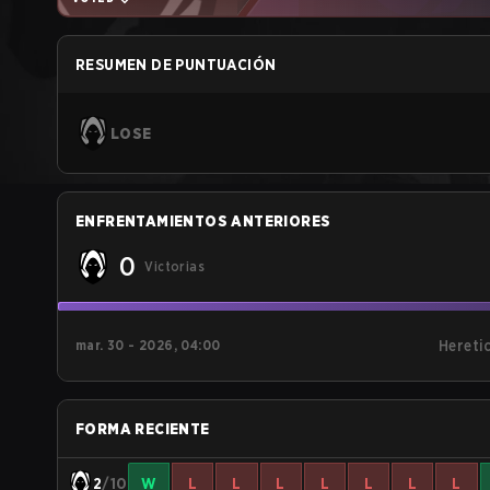
RESUMEN DE PUNTUACIÓN
LOSE
ENFRENTAMIENTOS ANTERIORES
0
Victorias
mar. 30 - 2026, 04:00
Hereti
FORMA RECIENTE
2
/10
W
L
L
L
L
L
L
L