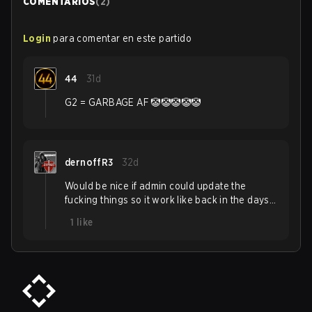
COMENTARIOS
(
2
)
Login
para comentar en este partido
44
31d
G2 = GARBAGE AF 🤡🤡🤡🤡🤡
dernoffR3
32d
Would be nice if admin could update the
fucking things so it work like back in the days…
1
like