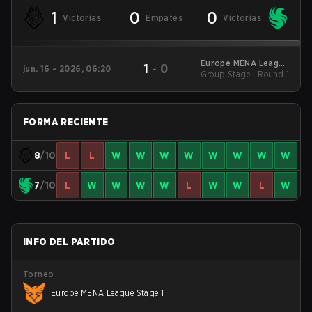
1
0
0
Victorias
Empates
Victorias
Europe MENA League
1
-
0
jun. 16 - 2026, 06:20
Group Stage - Round 1
Stage 1
FORMA RECIENTE
8
/10
L
L
W
W
W
W
W
W
W
W
7
/10
L
W
W
W
W
L
W
W
L
W
INFO DEL PARTIDO
Torneo
Europe MENA League Stage 1