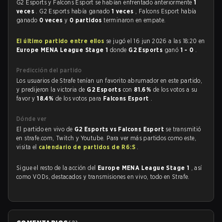
G2 Esports y Falcons Esport se habían enfrentado anteriormente
1
veces
. G2 Esports había ganado
1 veces
, Falcons Esport había
ganado
0 veces
y
0 partidos
terminaron en empate.
El último partido entre ellos
se jugó el 16 jun 2026 a las 18:20 en
Europe MENA League Stage 1
donde
G2 Esports
ganó
1 - 0
.
Predicción del partido
Los usuarios de Strafe tenían un favorito abrumador en este partido,
y predijeron la victoria de
G2 Esports
con
81.6%
de los votos a su
favor y
18.4%
de los votos para
Falcons Esport
.
Dónde ver
El partido en vivo de
G2 Esports vs Falcons Esport
se transmitió
en strafe.com, Twitch y Youtube. Para ver más partidos como este,
visita el
calendario de partidos de R6:S
.
Sigue el resto de la acción del
Europe MENA League Stage 1
, así
como VODs, destacados y transmisiones en vivo, todo en Strafe.