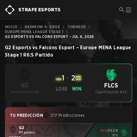
STRAFE ESPORTS
INICIO
|
RAINBOW 6: SIEGE
|
TORNEOS
|
EUROPE MENA LEAGUE STAGE 1
|
G2 ESPORTS VS FALCONS ESPORT - JUL 6, 2026
G2 Esports
vs
Falcons Esport
–
Europe MENA League
Stage 1
R6:S
Partido
1
-
2
FLCS
G2
LOSE
WIN
Clasificación #3
Clasificación #32
TU PREDICCIÓN
217 Predicciones
G2
WIN
FLCS
111 points
18%