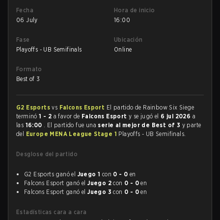
Fecha
Hora de inicio
06 July
16:00
Fase
Ubicación
Playoffs - UB Semifinals
Online
Formato
Best of 3
G2 Esports
vs
Falcons Esport
El partido de Rainbow Six Siege
terminó
1 - 2
a favor de
Falcons Esport
y se jugó el
6 jul 2026
a
las
16:00
. El partido fue una
serie al mejor de Best of 3
y parte
del
Europe MENA League Stage 1
Playoffs - UB Semifinals.
Desglose del partido
G2 Esports ganó el
Juego 1
con
0 - 0
en
Falcons Esport ganó el
Juego 2
con
0 - 0
en
Falcons Esport ganó el
Juego 3
con
0 - 0
en
Estadísticas cara a cara