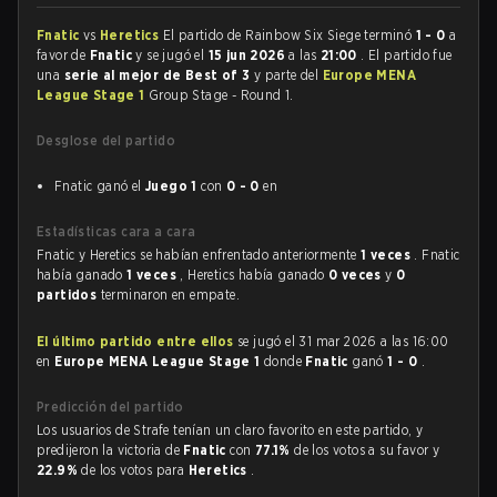
Fnatic
vs
Heretics
El partido de Rainbow Six Siege terminó
1 - 0
a
favor de
Fnatic
y se jugó el
15 jun 2026
a las
21:00
. El partido fue
una
serie al mejor de Best of 3
y parte del
Europe MENA
League Stage 1
Group Stage - Round 1.
Desglose del partido
Fnatic ganó el
Juego 1
con
0 - 0
en
Estadísticas cara a cara
Fnatic y Heretics se habían enfrentado anteriormente
1 veces
. Fnatic
había ganado
1 veces
, Heretics había ganado
0 veces
y
0
partidos
terminaron en empate.
El último partido entre ellos
se jugó el 31 mar 2026 a las 16:00
en
Europe MENA League Stage 1
donde
Fnatic
ganó
1 - 0
.
Predicción del partido
Los usuarios de Strafe tenían un claro favorito en este partido, y
predijeron la victoria de
Fnatic
con
77.1%
de los votos a su favor y
22.9%
de los votos para
Heretics
.