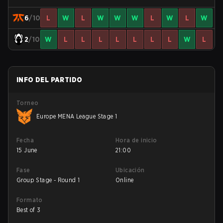
6
/10
L
W
L
W
W
W
L
W
L
W
2
/10
W
L
L
L
L
L
L
L
W
L
INFO DEL PARTIDO
Torneo
Europe MENA League Stage 1
Fecha
Hora de inicio
15 June
21:00
Fase
Ubicación
Group Stage - Round 1
Online
Formato
Best of 3