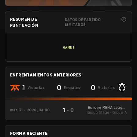
RESUMEN DE
DATOS DE PARTIDO
LIMITADOS
PUNTUACIÓN
GAME
1
ENFRENTAMIENTOS ANTERIORES
1
0
0
Victorias
Empates
Victorias
Europe MENA League
1
-
0
mar. 31 - 2026, 04:00
Group Stage - Group A
- Europe MENA
League Kickoff
FORMA RECIENTE