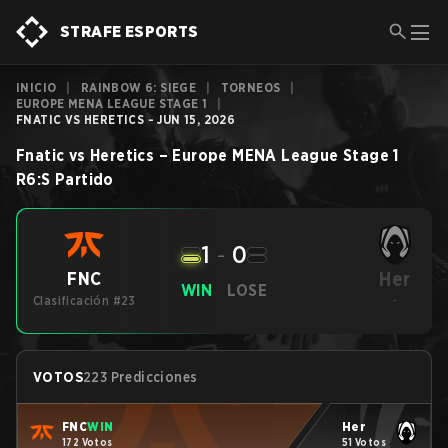
STRAFE ESPORTS
INICIO
|
RAINBOW 6: SIEGE
|
TORNEOS
|
EUROPE MENA LEAGUE STAGE 1
|
FNATIC VS HERETICS - JUN 15, 2026
Fnatic
vs
Heretics
–
Europe MENA League Stage 1
R6:S
Partido
1
-
0
Her
FNC
WIN
LOSE
Clasificación #23
-
VOTOS
223 Predicciones
FNC
WIN
Her
172 Votos
51 Votos