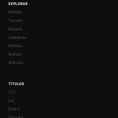
EXPLORAR
Partidas
Torneos
Equipos
Jugadores
Noticias
Authors
Artículos
TÍTULOS
CS2
LoL
Dota 2
Valorant