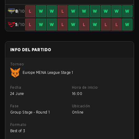
8
/10
L
W
W
L
W
W
W
W
W
W
5
/10
L
W
W
L
W
L
W
L
L
W
INFO DEL PARTIDO
Torneo
Europe MENA League Stage 1
Fecha
Hora de inicio
24 June
16:00
Fase
Ubicación
Group Stage - Round 1
Online
Formato
Best of 3