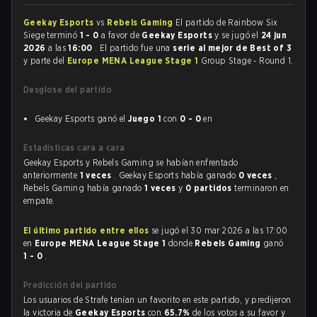
Geekay Esports
vs
Rebels Gaming
El partido de Rainbow Six
Siege terminó
1 - 0
a favor de
Geekay Esports
y se jugó el
24 jun
2026
a las
16:00
. El partido fue una
serie al mejor de Best of 3
y parte del
Europe MENA League Stage 1
Group Stage - Round 1.
Desglose del partido
Geekay Esports ganó el
Juego 1
con
0 - 0
en
Estadísticas cara a cara
Geekay Esports y Rebels Gaming se habían enfrentado
anteriormente
1 veces
. Geekay Esports había ganado
0 veces
,
Rebels Gaming había ganado
1 veces
y
0 partidos
terminaron en
empate.
El último partido entre ellos
se jugó el 30 mar 2026 a las 17:00
en
Europe MENA League Stage 1
donde
Rebels Gaming
ganó
1 - 0
.
Predicción del partido
Los usuarios de Strafe tenían un favorito en este partido, y predijeron
la victoria de
Geekay Esports
con
65.7%
de los votos a su favor y