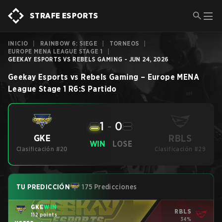
STRAFE ESPORTS
INICIO
|
RAINBOW 6: SIEGE
|
TORNEOS
|
EUROPE MENA LEAGUE STAGE 1
|
GEEKAY ESPORTS VS REBELS GAMING - JUN 24, 2026
Geekay Esports
vs
Rebels Gaming
–
Europe MENA
League Stage 1
R6:S
Partido
1
-
0
RBLS
GKE
WIN
LOSE
Clasificación #20
Clasificación #29
TU PREDICCIÓN
175 Predicciones
GKE
WIN
RBLS
112 points
34%