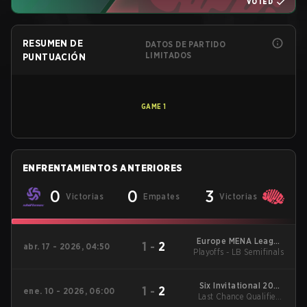
VOTED
RESUMEN DE
DATOS DE PARTIDO
LIMITADOS
PUNTUACIÓN
GAME
1
ENFRENTAMIENTOS ANTERIORES
0
0
3
Victorias
Empates
Victorias
Europe MENA League
1
-
2
abr. 17 - 2026, 04:50
Playoffs - LB Semifinals
- Europe MENA
League Kickoff
Six Invitational 2026
1
-
2
ene. 10 - 2026, 06:00
Last Chance Qualifier -
Regional Qualifiers