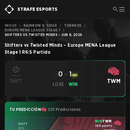
STRAFE ESPORTS
INICIO
|
RAINBOW 6: SIEGE
|
TORNEOS
|
EUROPE MENA LEAGUE STAGE 1
|
SHIFTERS VS TWISTED MINDS - JUN 8, 2026
Shifters
vs
Twisted Minds
–
Europe MENA League
Stage 1
R6:S
Partido
0
-
1
TWM
SHFT
LOSE
WIN
-
-
TU PREDICCIÓN
201 Predicciones
WIN
TWM
SHFT
266 points
39%