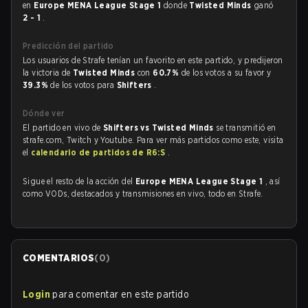
en
Europe MENA League Stage 1
donde
Twisted Minds
ganó
2 - 1
.
Predicción del partido
Los usuarios de Strafe tenían un favorito en este partido, y predijeron
la victoria de
Twisted Minds
con
60.7%
de los votos a su favor y
39.3%
de los votos para
Shifters
.
Dónde ver
El partido en vivo de
Shifters vs Twisted Minds
se transmitió en
strafe.com, Twitch y Youtube. Para ver más partidos como este, visita
el
calendario de partidos de R6:S
.
Sigue el resto de la acción del
Europe MENA League Stage 1
, así
como VODs, destacados y transmisiones en vivo, todo en Strafe.
COMENTARIOS
(
0
)
Login
para comentar en este partido