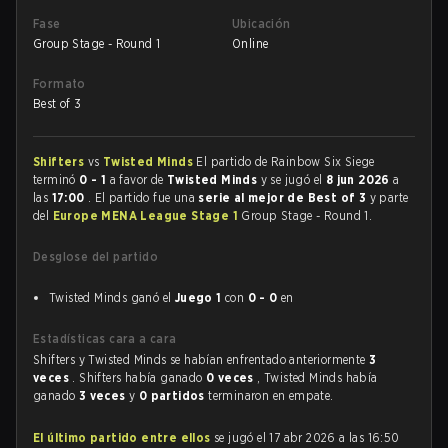
Fase
Ubicación
Group Stage - Round 1
Online
Formato
Best of 3
Shifters
vs
Twisted Minds
El partido de Rainbow Six Siege
terminó
0 - 1
a favor de
Twisted Minds
y se jugó el
8 jun 2026
a
las
17:00
. El partido fue una
serie al mejor de Best of 3
y parte
del
Europe MENA League Stage 1
Group Stage - Round 1.
Desglose del partido
Twisted Minds ganó el
Juego 1
con
0 - 0
en
Estadísticas cara a cara
Shifters y Twisted Minds se habían enfrentado anteriormente
3
veces
. Shifters había ganado
0 veces
, Twisted Minds había
ganado
3 veces
y
0 partidos
terminaron en empate.
El último partido entre ellos
se jugó el 17 abr 2026 a las 16:50