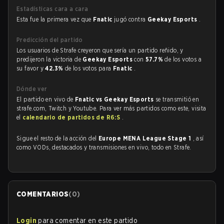
Estadísticas cara a cara
Esta fue la primera vez que
Fnatic
jugó contra
Geekay Esports
.
Predicción del partido
Los usuarios de Strafe creyeron que sería un partido reñido, y
predijeron la victoria de
Geekay Esports
con
57.7%
de los votos a
su favor y
42.3%
de los votos para
Fnatic
.
Dónde ver
El partido en vivo de
Fnatic vs Geekay Esports
se transmitió en
strafe.com, Twitch y Youtube. Para ver más partidos como este, visita
el
calendario de partidos de R6:S
.
Sigue el resto de la acción del
Europe MENA League Stage 1
, así
como VODs, destacados y transmisiones en vivo, todo en Strafe.
COMENTARIOS
(
0
)
Login
para comentar en este partido