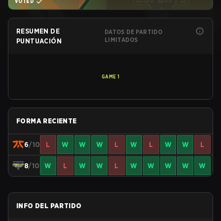
VOTED
RESUMEN DE
DATOS DE PARTIDO
LIMITADOS
PUNTUACIÓN
GAME
1
FORMA RECIENTE
6
/10
L
W
W
W
L
W
L
W
W
L
8
/10
W
L
W
W
L
W
W
W
W
W
INFO DEL PARTIDO