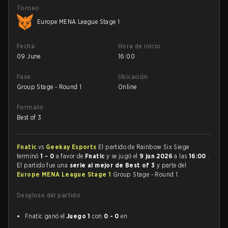
Torneo
Europe MENA League Stage 1
Fecha
Hora de inicio
09 June
16:00
Fase
Ubicación
Group Stage - Round 1
Online
Formato
Best of 3
Fnatic
vs
Geekay Esports
El partido de Rainbow Six Siege
terminó
1 - 0
a favor de
Fnatic
y se jugó el
9 jun 2026
a las
16:00
.
El partido fue una
serie al mejor de Best of 3
y parte del
Europe MENA League Stage 1
Group Stage - Round 1.
Desglose del partido
Fnatic ganó el
Juego 1
con
0 - 0
en