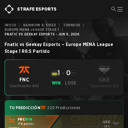
STRAFE ESPORTS
INICIO
|
RAINBOW 6: SIEGE
|
TORNEOS
|
EUROPE MENA LEAGUE STAGE 1
|
FNATIC VS GEEKAY ESPORTS - JUN 9, 2026
Fnatic
vs
Geekay Esports
–
Europe MENA League
Stage 1
R6:S
Partido
1
-
0
GKE
FNC
WIN
LOSE
Clasificación #20
Clasificación #21
TU PREDICCIÓN
220 Predicciones
FNC
WIN
GKE
176 points
58%