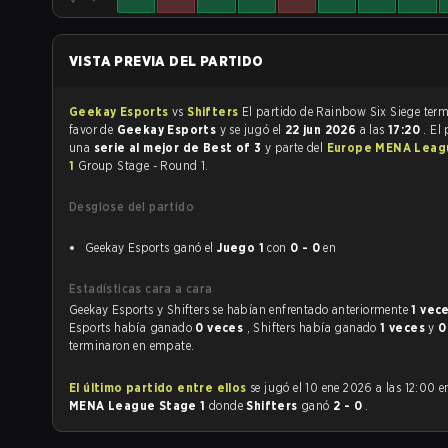
VISTA PREVIA DEL PARTIDO
Geekay Esports
vs
Shifters
El partido de Rainbo
favor de
Geekay Esports
y se jugó el
22 jun 2026
a las
17:20
. El
una
serie al mejor de Best of 3
y parte del
Europe MENA Leag
1
Group Stage - Round 1.
Desglose del partido
Geekay Esports ganó el
Juego 1
con
0 - 0
en
Estadísticas cara a cara
Geekay Esports y Shifters se habían enfrentado anteriormente
1 vec
Esports había ganado
0 veces
, Shifters había ganado
1 veces
y
0
terminaron en empate.
El último partido entre ellos
se jugó el 10 ene 2026 a las 12:00 
MENA League Stage 1
donde
Shifters
ganó
2 - 0
.