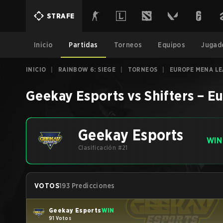
STRAFE
Inicio
Partidas
Torneos
Equipos
Jugad
INICIO
|
RAINBOW 6: SIEGE
|
TORNEOS
|
EUROPE MENA LE
Geekay Esports
vs
Shifters
–
Eu
Geekay Esports
WIN
Clasificación #21
VOTOS
193 Predicciones
Geekay Esports
WIN
91 Votos