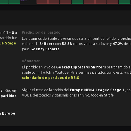
Predicción del partido
w Six Siege terminó
1 - 0
a
 partido fue
Los usuarios de Strafe creyeron que sería un partido reñido, y predijeron la
ue Stage
victoria de
Shifters
con
52.8%
de los votos a su favor y
47.2%
de l
para
Geekay Esports
.
Dónde ver
El partido en vivo de
Geekay Esports vs Shifters
se transmitió e
strafe.com, Twitch y Youtube. Para ver más partidos como este, visit
calendario de partidos de R6:S
.
Sigue el resto de la acción del
Europe MENA League Stage 1
, a
es
. Geekay
VODs, destacados y transmisiones en vivo, todo en Strafe.
 partidos
en
Europe