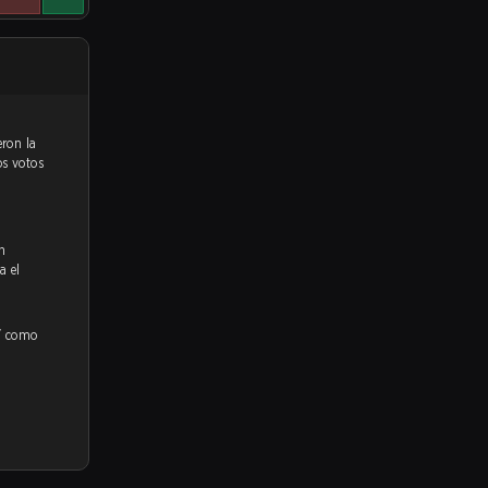
os votos
n
a el
sí como