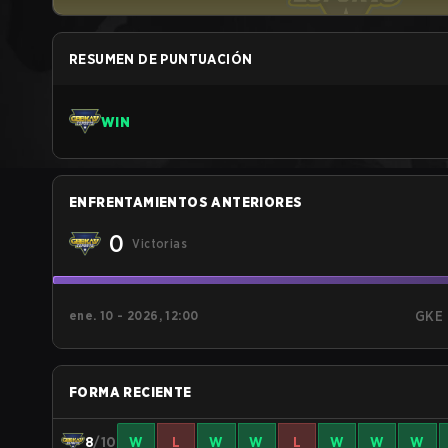
RESUMEN DE PUNTUACIÓN
WIN
ENFRENTAMIENTOS ANTERIORES
0
Victorias
ene. 10 - 2026, 12:00
GKE
FORMA RECIENTE
8
/10
W
L
W
W
L
W
W
W