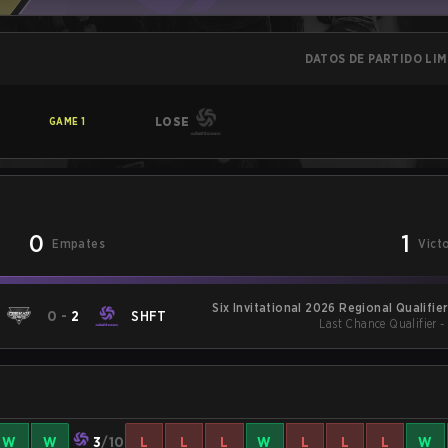
DATOS DE PARTIDO LI
LOSE
GAME
1
0
1
Empates
Vict
Six Invitational 2026 Regional Qualifi
0
-
2
SHFT
Last Chance Qualifier 
W
W
3
/10
L
L
L
W
L
L
L
W