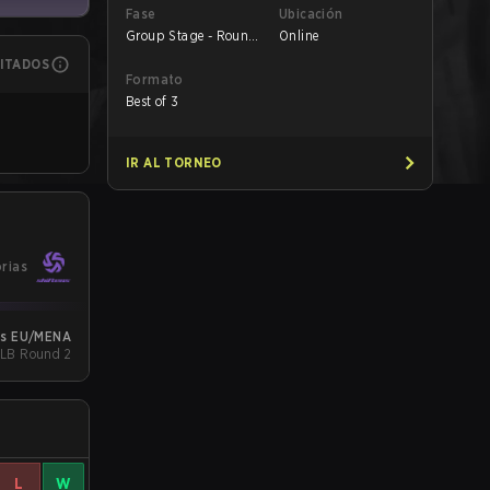
Fase
Ubicación
Group Stage - Round
Online
1
MITADOS
Formato
Best of 3
IR AL TORNEO
orias
ers EU/MENA
- LB Round 2
L
W