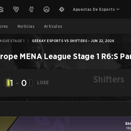
Apuestas De Esports
ores
Noticias
Artículos
AGUE STAGE 1
|
GEEKAY ESPORTS VS SHIFTERS - JUN 22, 2026
rope MENA League Stage 1
R6:S
Pa
Shifters
1
-
0
LOSE
-
Sh
10