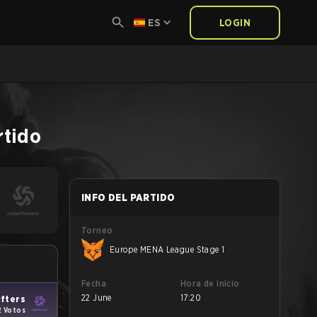
ES
LOGIN
rtido
INFO DEL PARTIDO
Torneo
Europe MENA League Stage 1
Fecha
Hora de inicio
22 June
17:20
ifters
2 Votos