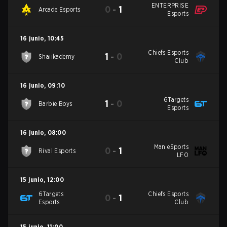
ENTERPRISE
0
-
1
Arcade Esports
Esports
16 junio
,
10:45
Chiefs Esports
1
-
0
Shaiikademy
Club
16 junio
,
09:10
6Targets
1
-
0
Barbie Boys
Esports
16 junio
,
08:00
Man eSports
0
-
1
Rival Esports
LFO
15 junio
,
12:00
6Targets
Chiefs Esports
0
-
1
Esports
Club
15 junio
,
11:00