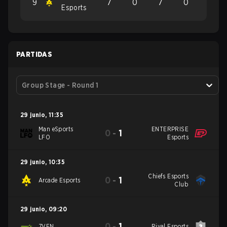
9
7
0
7
0
Esports
PARTIDAS
Group Stage - Round 1
29 junio
,
11:35
Man eSports
ENTERPRISE
0
-
1
LFO
Esports
29 junio
,
10:35
Chiefs Esports
0
-
1
Arcade Esports
Club
29 junio
,
09:20
0
-
1
7VEN
Rival Esports