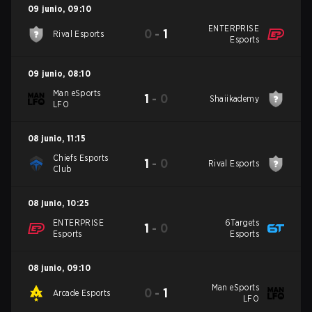
09 junio
,
09:10
ENTERPRISE
0
-
1
Rival Esports
Esports
09 junio
,
08:10
Man eSports
1
-
0
Shaiikademy
LFO
08 junio
,
11:15
Chiefs Esports
1
-
0
Rival Esports
Club
08 junio
,
10:25
ENTERPRISE
6Targets
1
-
0
Esports
Esports
08 junio
,
09:10
Man eSports
0
-
1
Arcade Esports
LFO