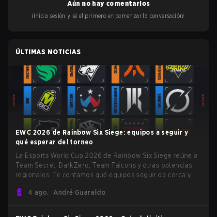
Aún no hay comentarios
¡Inicia sesión y sé el primero en comenzar la conversación!
ÚLTIMAS NOTICIAS
EWC 2026 de Rainbow Six Siege: equipos a seguir y
qué esperar del torneo
La Esports World Cup 2026 de Rainbow Six Siege reúne a
Team Secret, DarkZero, Team Falcons y otras potencias
regionales. Te contamos qué equipos seguir de cerca y
qué esperar del torneo en París.
4 ago.
André Guaraldo