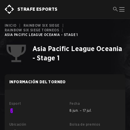
STRAFE ESPORTS
INICIO
|
RAINBOW SIX SIEGE
|
RAINBOW SIX SIEGE TORNEOS
|
ASIA PACIFIC LEAGUE OCEANIA - STAGE 1
Asia Pacific League Oceania
- Stage 1
INFORMACIÓN DEL TORNEO
Esport
Fecha
8 jun. – 17 jul.
Ubicación
Bolsa de premios