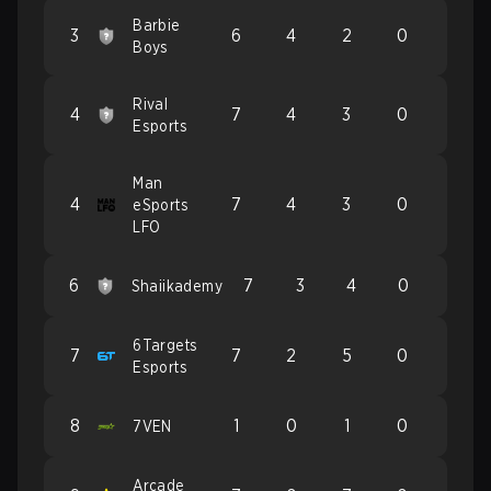
Barbie
3
6
4
2
0
Boys
Rival
4
7
4
3
0
Esports
Man
4
7
4
3
0
eSports
LFO
6
7
3
4
0
Shaiikademy
6Targets
7
7
2
5
0
Esports
8
1
0
1
0
7VEN
Arcade