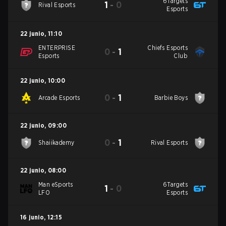
6Targets
1
-
0
Rival Esports
Esports
22 junio
,
11:10
ENTERPRISE
Chiefs Esports
0
-
1
Esports
Club
22 junio
,
10:00
0
-
1
Arcade Esports
Barbie Boys
22 junio
,
09:00
0
-
1
Shaiikademy
Rival Esports
22 junio
,
08:00
Man eSports
6Targets
1
-
0
LFO
Esports
16 junio
,
12:15