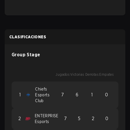
CLASIFICACIONES
Group Stage
Jugados
Victorias
Derrotas
Empates
Chiefs
1
7
6
1
0
Esports
Club
ENTERPRISE
2
7
5
2
0
Esports