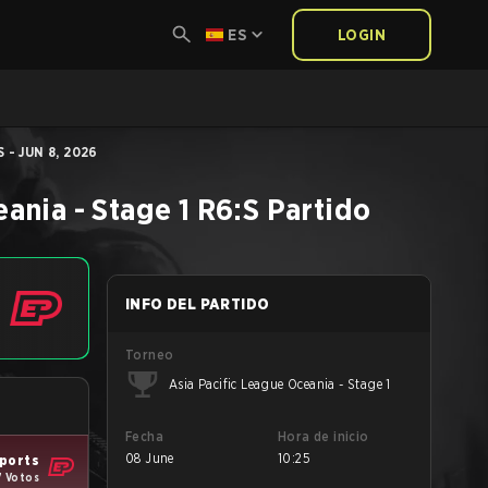
ES
LOGIN
- JUN 8, 2026
ania - Stage 1
R6:S
Partido
INFO DEL PARTIDO
Torneo
Asia Pacific League Oceania - Stage 1
Fecha
Hora de inicio
08 June
10:25
ports
7 Votos