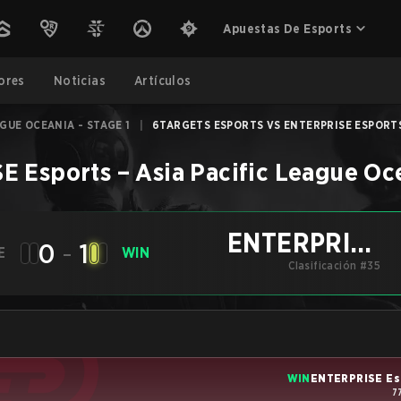
Apuestas De Esports
ores
Noticias
Artículos
AGUE OCEANIA - STAGE 1
|
6TARGETS ESPORTS VS ENTERPRISE ESPORTS 
E Esports
–
Asia Pacific League Oce
ENTERPRISE
0
-
1
E
WIN
Clasificación #35
Esports
WIN
ENTERPRISE Es
7