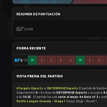
RESUMEN DE PUNTUACIÓN
LOSE
FORMA RECIENTE
2
/10
W
L
L
L
L
W
L
L
VISTA PREVIA DEL PARTIDO
6Targets Esports
vs
ENTERPRISE Esports
El partido de Rainbow Six
Siege terminó
0 - 1
a favor de
ENTERPRISE Esports
y se jugó el
8 
a las
10:25
. El partido fue una
serie al mejor de Best of 3
y par
Pacific League Oceania - Stage 1
Group Stage - Round 1.