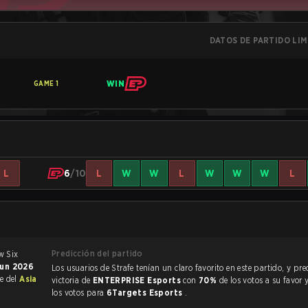
DATOS DE PARTIDO LI
WIN
GAME
1
L
6
/10
L
W
W
L
W
W
W
L
Predicción del partido
jun 2026
Los usuarios de Strafe tenían un claro favorito en este partido, y predijeron la
te del
Asia
victoria de
ENTERPRISE Esports
con
70%
de los votos a su favor 
los votos para
6Targets Esports
.