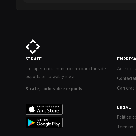
STRAFE
EMPRES
La experiencia número uno para fans de
Acerca de
esports en la web y móvil.
Contácta
Carreras
Strafe, todo sobre esports
LEGAL
Política 
Términos 