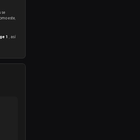
s
se
como este,
age 1
, así