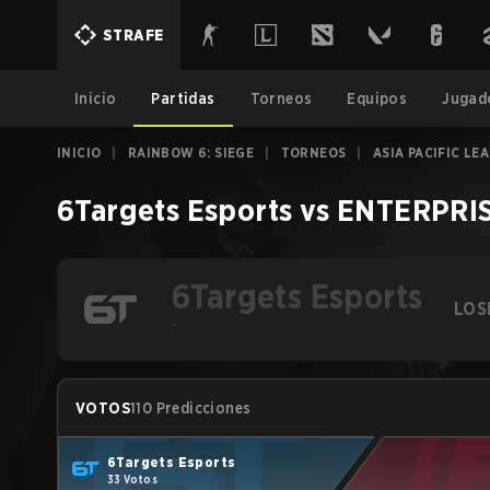
STRAFE
Inicio
Partidas
Torneos
Equipos
Jugad
INICIO
|
RAINBOW 6: SIEGE
|
TORNEOS
|
ASIA PACIFIC LE
6Targets Esports
vs
ENTERPRIS
6Targets Esports
LOS
-
VOTOS
110 Predicciones
6Targets Esports
33 Votos