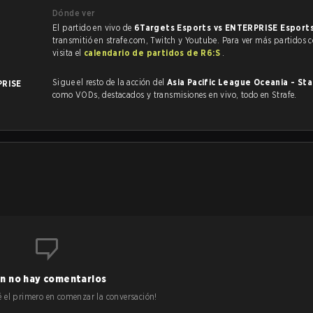
Dónde ver
El partido en vivo de
6Targets Esports vs ENTERPRISE Esport
transmitió en strafe.com, Twitch y Youtube. Para ver más partidos 
visita el
calendario de partidos de R6:S
.
Sigue el resto de la acción del
Asia Pacific League Oceania - St
PRISE
como VODs, destacados y transmisiones en vivo, todo en Strafe.
n no hay comentarios
 sé el primero en comenzar la conversación!