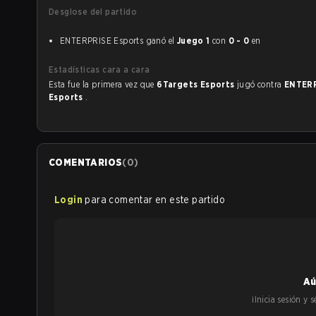
Desglose del partido
ENTERPRISE Esports ganó el
Juego 1
con
0 - 0
en
Estadísticas cara a cara
Esta fue la primera vez que
6Targets Esports
jugó contra
ENTER
Esports
.
COMENTARIOS
(
0
)
Login
para comentar en este partido
Aú
¡Inicia sesión y