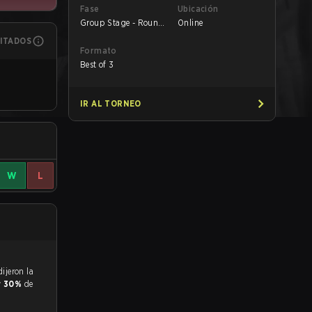
Fase
Ubicación
Group Stage - Round
Online
1
MITADOS
Formato
Best of 3
IR AL TORNEO
W
L
y
30%
de